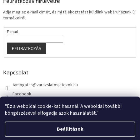
Feliratkozás hírlevélre
Adja meg az e-mail címét, és mi tájékoztatást küldünk webáruházunk új
termékeiről.
E-mail
FELIRATKOZÁS
Kapcsolat
tamogatas
@
varazslatosjatekok.hu
Facebook
kouzelnehry
"Ez a weboldal cookie-kat használ. A weboldal további
böngészésével elfogadja azok használatát."
Beállítások
Shoptet készítette