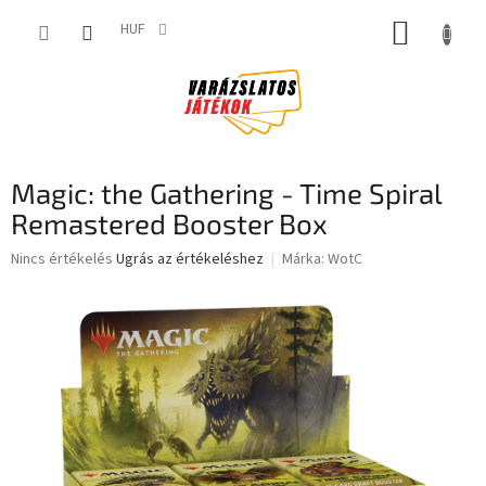
Ugrás
KOSÁR
a
HUF
fő
tartalomhoz
Magic: the Gathering - Time Spiral
Remastered Booster Box
A
Nincs értékelés
Ugrás az értékeléshez
Márka:
WotC
termék
átlagos
értékelése
5-
ből
0,0
csillag.