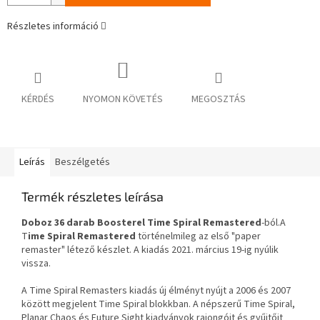
Részletes információ
KÉRDÉS
NYOMON KÖVETÉS
MEGOSZTÁS
Leírás
Beszélgetés
Termék részletes leírása
Doboz 36 darab Boosterel Time Spiral Remastered
-ból.A
T
ime Spiral Remastered
történelmileg az első "paper
remaster" létező készlet. A kiadás 2021. március 19-ig nyúlik
vissza.
A Time Spiral Remasters kiadás új élményt nyújt a 2006 és 2007
között megjelent Time Spiral blokkban. A népszerű Time Spiral,
Planar Chaos és Future Sight kiadványok rajongóit és gyűjtőit