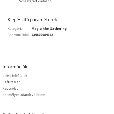
Remastered kiadásból
Kiegészítő paraméterek
Kategória
:
Magic: the Gathering
EAN vonalkód
:
630509984862
L
á
b
l
Információk
é
Üzleti feltételek
c
Szállitási ár
Kapcsolat
Személyes adatok védelme