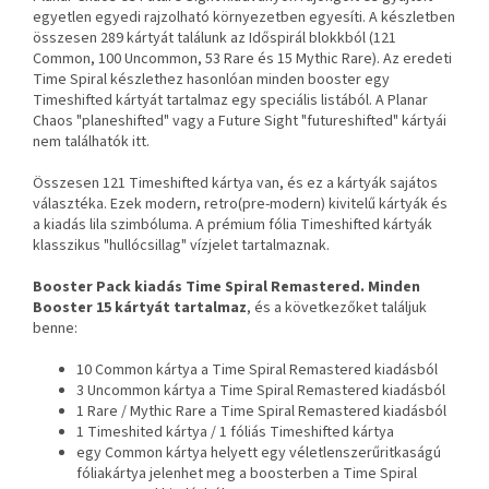
egyetlen egyedi rajzolható környezetben egyesíti. A készletben
összesen 289 kártyát találunk az Időspirál blokkból (121
Common, 100 Uncommon, 53 Rare és 15 Mythic Rare). Az eredeti
Time Spiral készlethez hasonlóan minden booster egy
Timeshifted kártyát tartalmaz egy speciális listából. A Planar
Chaos "planeshifted" vagy a Future Sight "futureshifted" kártyái
nem találhatók itt.
Összesen 121 Timeshifted kártya van, és ez a kártyák sajátos
választéka. Ezek modern, retro(pre-modern) kivitelű kártyák és
a kiadás lila szimbóluma. A prémium fólia Timeshifted kártyák
klasszikus "hullócsillag" vízjelet tartalmaznak.
Booster Pack kiadás Time Spiral Remastered. Minden
Booster 15 kártyát tartalmaz
, és a következőket találjuk
benne:
10 Common kártya a Time Spiral Remastered kiadásból
3 Uncommon kártya a Time Spiral Remastered kiadásból
1 Rare / Mythic Rare a Time Spiral Remastered kiadásból
1 Timeshited kártya / 1 fóliás Timeshifted kártya
egy Common kártya helyett egy véletlenszerűritkaságú
fóliakártya jelenhet meg a boosterben a Time Spiral