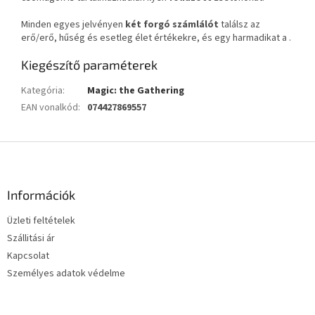
Minden egyes jelvényen
két forgó számlálót
találsz az
erő/erő, hűség és esetleg élet értékekre, és egy harmadikat a .
Kiegészítő paraméterek
Kategória
:
Magic: the Gathering
EAN vonalkód
:
074427869557
L
á
b
l
Információk
é
Üzleti feltételek
c
Szállitási ár
Kapcsolat
Személyes adatok védelme