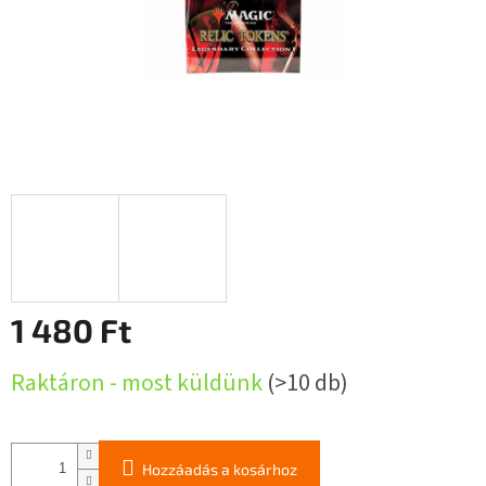
1 480 Ft
Egységár:
Raktáron - most küldünk
(>10 db)
Hozzáadás a kosárhoz