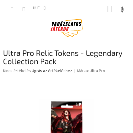
Ugrás
KOSÁR
a
HUF
fő
tartalomhoz
Ultra Pro Relic Tokens - Legendary
Collection Pack
A
Nincs értékelés
Ugrás az értékeléshez
Márka:
Ultra Pro
termék
átlagos
értékelése
5-
ből
0,0
csillag.