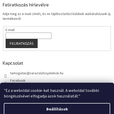
Feliratkozás hírlevélre
Adja meg az e-mail címét, és mi tájékoztatást küldünk webáruházunk új
termékeiről.
E-mail
FELIRATKOZÁS
Kapcsolat
tamogatas
@
varazslatosjatekok.hu
Facebook
kouzelnehry
"Ez a weboldal cookie-kat használ. A weboldal további
böngészésével elfogadja azok használatát."
Beállítások
Shoptet készítette