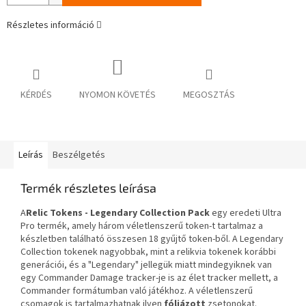
Részletes információ
KÉRDÉS
NYOMON KÖVETÉS
MEGOSZTÁS
Leírás
Beszélgetés
Termék részletes leírása
A
Relic Tokens - Legendary Collection Pack
egy eredeti Ultra
Pro termék, amely három véletlenszerű token-t tartalmaz a
készletben található összesen 18 gyűjtő token-ből. A Legendary
Collection tokenek nagyobbak, mint a relikvia tokenek korábbi
generációi, és a "Legendary" jellegük miatt mindegyiknek van
egy Commander Damage tracker-je is az élet tracker mellett, a
Commander formátumban való játékhoz. A véletlenszerű
csomagok is tartalmazhatnak ilyen
fóliázott
zsetonokat.