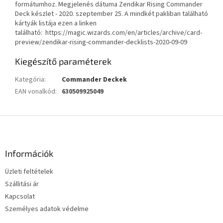
formátumhoz. Megjelenés dátuma Zendikar Rising Commander
Deck készlet - 2020. szeptember 25. A mindkét pakliban található
kártyák listája ezen a linken
található: https://magic.wizards.com/en/articles/archive/card-
preview/zendikar-rising-commander-decklists-2020-09-09
Kiegészítő paraméterek
Kategória
:
Commander Deckek
EAN vonalkód
:
630509925049
L
á
b
l
Információk
é
Üzleti feltételek
c
Szállitási ár
Kapcsolat
Személyes adatok védelme