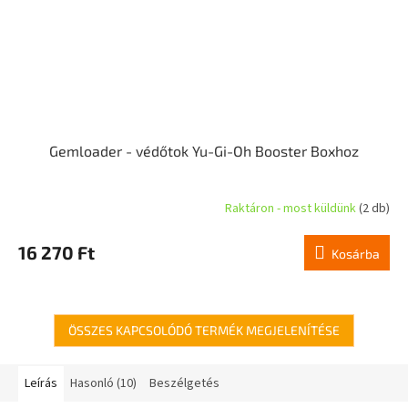
Gemloader - védőtok Yu-Gi-Oh Booster Boxhoz
Raktáron - most küldünk
(2 db)
16 270 Ft
Kosárba
ÖSSZES KAPCSOLÓDÓ TERMÉK MEGJELENÍTÉSE
Leírás
Hasonló (10)
Beszélgetés