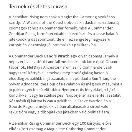
Termék részletes leírása
A Zendikar Rising nem csak a Magic: the Gathering szokásos
szettje. A Wizards of the Coast ebben a kiadásban is vadonatúj
csomagokat hoz a Commander formátumba! A Commander
Zendikar Rising termékei inkább a kezdőkre és a kissé haladó
játékosokra összpontosít, de ehhez rengeteg nagyszerű
kártyát és viszonylag jól optimalizált paklikat kínál!
A Commander Deck
Land's Wrath
egy olyan csomag, amely a
népszerű visszatérő Landfall mechanikusok köré épül. Obuun
tábornok, Mul Daya Ancestor három szinű Commander, sok
nagyszerű kártyával, amelyek még tipológiailag hasonló
elsődleges paklikban játszanak, mint például a Sun Titan, the
Sylvan Advocate, the Hour of Revelation és még sok más, mint a
jó pakli egyértelmű előfutára. Nyerjen erős lényekkel, +1 / +1
kontrákkal, vagy ha szükséges, "söpörje le" az ellenfél asztalát.
Két másik új kártya is van a pakliban - a Trove Warden és a
Georde Rager, amelyek kiválóan alkalmasak a sírból való
rekurzióra vagy a többjátékos játékban való politizálásra.
A Zendikar Rising Commander Deck egy 100 kártyás, előre
elkészített csomag a Magic: the Gathering Commander