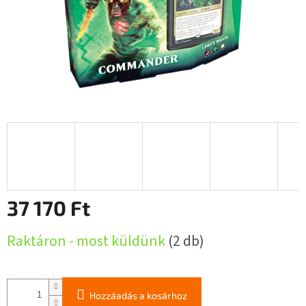
37 170 Ft
Egységár:
Raktáron - most küldünk
(2 db)
Hozzáadás a kosárhoz