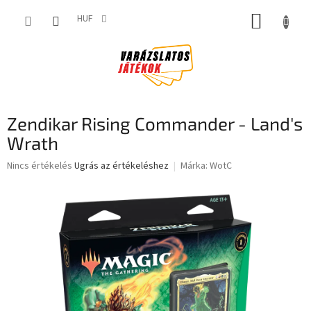
Ugrás
KOSÁR
a
HUF
fő
tartalomhoz
Zendikar Rising Commander - Land's
Wrath
A
Nincs értékelés
Ugrás az értékeléshez
Márka:
WotC
termék
átlagos
értékelése
5-
ből
0,0
csillag.