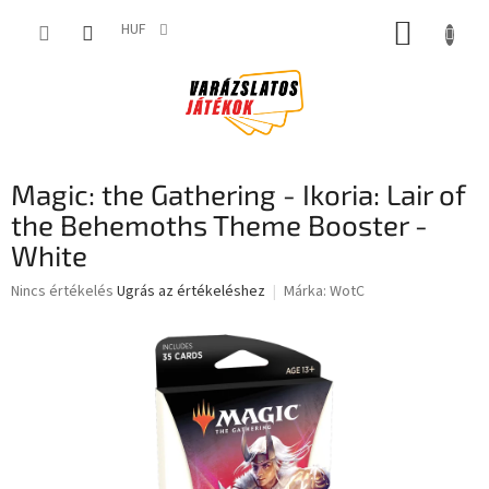
Ugrás
KOSÁR
a
HUF
fő
tartalomhoz
Magic: the Gathering - Ikoria: Lair of
the Behemoths Theme Booster -
White
A
Nincs értékelés
Ugrás az értékeléshez
Márka:
WotC
termék
átlagos
értékelése
5-
ből
0,0
csillag.