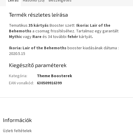
Leírás
Hasonló (10)
Beszélgetés
Termék részletes leírása
Tematikus
35 kártyás
Booster szett
Ikoria: Lair of the
Behemoths
a csomag frissítéséhez. Tartalmaz egy garantált
Mythic
vagy
Rare
és 34 további
fehér
kártyát
.
Ikoria: Lair of the Behemoths
booster kiadásának dátuma :
2020.5.15
Kiegészítő paraméterek
Kategória
:
Theme Boosterek
EAN vonalkód
:
630509916399
L
á
b
l
Információk
é
Üzleti feltételek