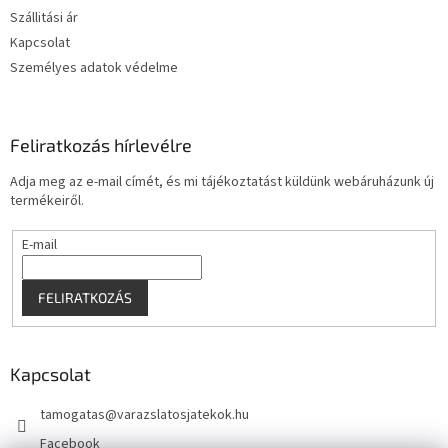
c
Szállitási ár
Kapcsolat
Személyes adatok védelme
Feliratkozás hírlevélre
Adja meg az e-mail címét, és mi tájékoztatást küldünk webáruházunk új
termékeiről.
E-mail
FELIRATKOZÁS
Kapcsolat
tamogatas
@
varazslatosjatekok.hu
Facebook