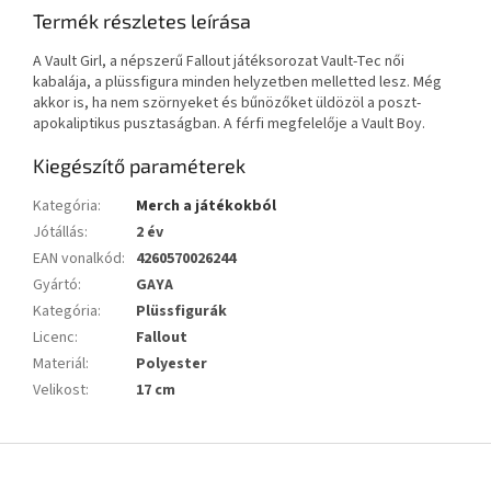
Termék részletes leírása
A Vault Girl, a népszerű Fallout játéksorozat Vault-Tec női
kabalája, a plüssfigura minden helyzetben melletted lesz. Még
akkor is, ha nem szörnyeket és bűnözőket üldözöl a poszt-
apokaliptikus pusztaságban. A férfi megfelelője a Vault Boy.
Kiegészítő paraméterek
Kategória
:
Merch a játékokból
Jótállás
:
2 év
EAN vonalkód
:
4260570026244
Gyártó
:
GAYA
Kategória
:
Plüssfigurák
Licenc
:
Fallout
Materiál
:
Polyester
Velikost
:
17 cm
L
á