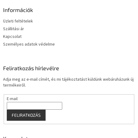
b
l
Információk
é
Üzleti feltételek
c
Szállitási ár
Kapcsolat
Személyes adatok védelme
Feliratkozás hírlevélre
Adja meg az e-mail címét, és mi tájékoztatást küldünk webáruházunk új
termékeiről.
E-mail
FELIRATKOZÁS