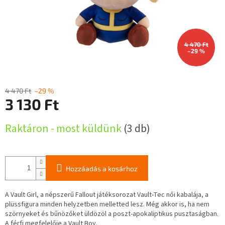
4 470 Ft
–29 %
4 470 Ft
–29 %
3 130 Ft
Egységár:
Raktáron - most küldünk
(3 db)
Hozzáadás a kosárhoz
A Vault Girl, a népszerű Fallout játéksorozat Vault-Tec női kabalája, a
plüssfigura minden helyzetben melletted lesz. Még akkor is, ha nem
szörnyeket és bűnözőket üldözöl a poszt-apokaliptikus pusztaságban.
A férfi megfelelője a Vault Boy.