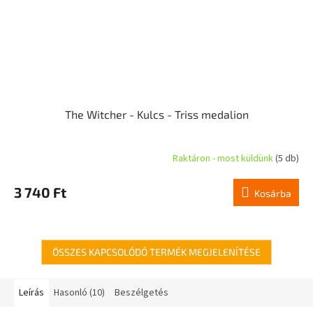
The Witcher - Kulcs - Triss medalion
Raktáron - most küldünk
(5 db)
3 740 Ft
Kosárba
ÖSSZES KAPCSOLÓDÓ TERMÉK MEGJELENÍTÉSE
Leírás
Hasonló (10)
Beszélgetés