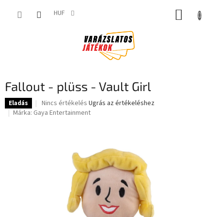
Ugrás
KOSÁR
a
HUF
fő
tartalomhoz
Fallout - plüss - Vault Girl
A
Nincs értékelés
Ugrás az értékeléshez
Eladás
termék
Márka:
Gaya Entertainment
átlagos
értékelése
5-
ből
0,0
csillag.