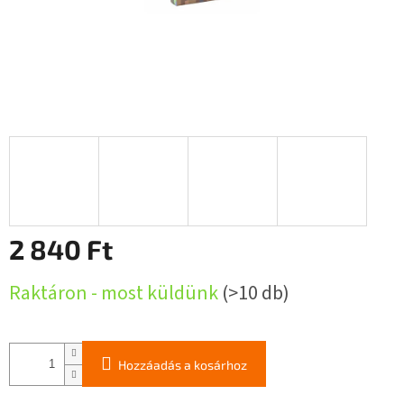
2 840 Ft
Egységár:
Raktáron - most küldünk
(>10 db)
Hozzáadás a kosárhoz