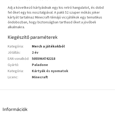
Adj a következő kártyáidnak egy kis retró hangulatot, és dobd
fel őket egy kis nosztalgiával. A pakli 52 szuper mókás joker
kártyát tartalmaz
Minecraft-témájú viccjátékok egy tematikus
óndobozban, hogy biztonságban tarthasd őket a jövőbeli
alkalmakra.
Kiegészítő paraméterek
Kategória
:
Merch a játékokból
Jótállás
:
2 év
EAN vonalkód
:
5055964742218
Gyártó
:
Paladone
Kategória
:
Kártyák és nyomatok
Licenc
:
Minecraft
L
á
b
l
Információk
é