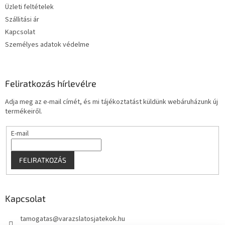
Üzleti feltételek
c
Szállitási ár
Kapcsolat
Személyes adatok védelme
Feliratkozás hírlevélre
Adja meg az e-mail címét, és mi tájékoztatást küldünk webáruházunk új
termékeiről.
E-mail
FELIRATKOZÁS
Kapcsolat
tamogatas
@
varazslatosjatekok.hu