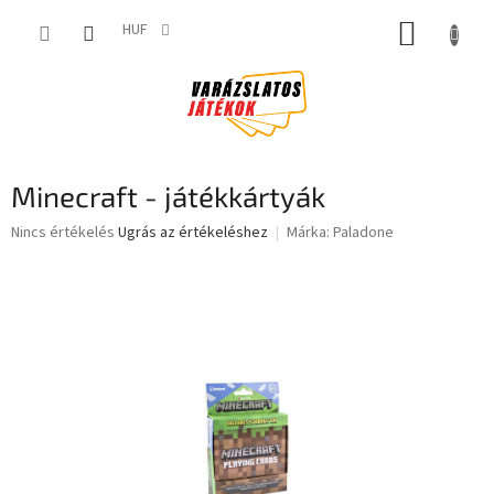
Ugrás
KOSÁR
a
HUF
fő
tartalomhoz
Minecraft - játékkártyák
A
Nincs értékelés
Ugrás az értékeléshez
Márka:
Paladone
termék
átlagos
értékelése
5-
ből
0,0
csillag.