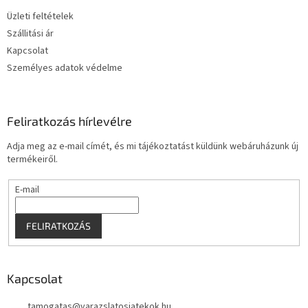
é
Üzleti feltételek
c
Szállitási ár
Kapcsolat
Személyes adatok védelme
Feliratkozás hírlevélre
Adja meg az e-mail címét, és mi tájékoztatást küldünk webáruházunk új
termékeiről.
E-mail
FELIRATKOZÁS
Kapcsolat
tamogatas
@
varazslatosjatekok.hu