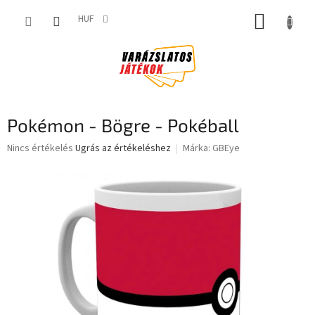
Ugrás
KOSÁR
a
HUF
fő
tartalomhoz
Pokémon - Bögre - Pokéball
A
Nincs értékelés
Ugrás az értékeléshez
Márka:
GBEye
termék
átlagos
értékelése
5-
ből
0,0
csillag.