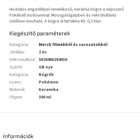
Hivatalos engedéllyel rendelkező, kerámia bögre a népszerű
Pokéball motívummal. Mosogatógépben és mikrohullámú
sütőben mosható. A bögre űrtartalma kb. 0,3 liter.
Kiegészítő paraméterek
Kategória
:
Merch filmekből és sorozatokból
Jótállás
:
2 év
EAN vonalkód
:
5028486294930
Gyártó
:
GB eye
Kategória
:
Bögrék
Licenc
:
Pokémon
Materiál
:
Keramika
Objem
:
300 ml
L
á
b
l
Információk