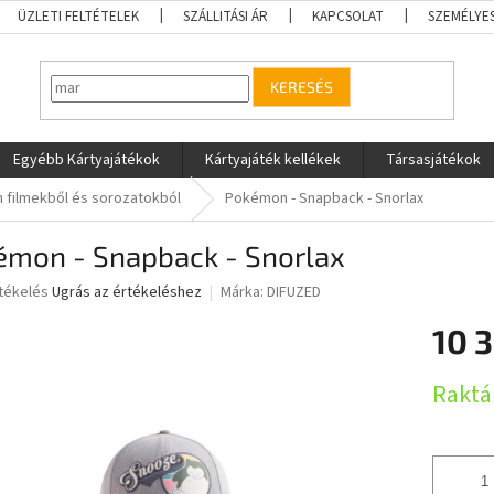
ÜZLETI FELTÉTELEK
SZÁLLITÁSI ÁR
KAPCSOLAT
SZEMÉLYE
KERESÉS
Egyébb Kártyajátékok
Kártyajáték kellékek
Társasjátékok
 filmekből és sorozatokból
Pokémon - Snapback - Snorlax
émon - Snapback - Snorlax
rtékelés
Ugrás az értékeléshez
Márka:
DIFUZED
10 
ése
Egységár
Raktá