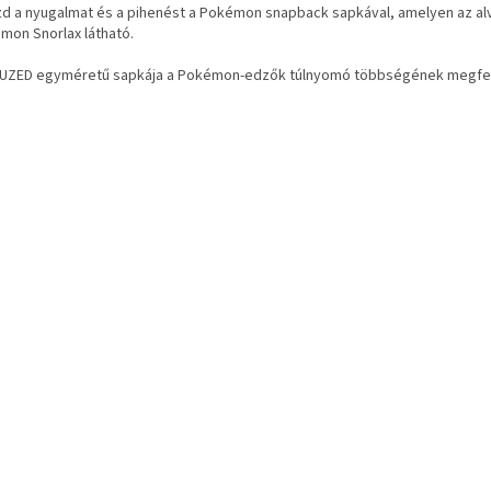
zd a nyugalmat és a pihenést a Pokémon snapback sapkával, amelyen az al
mon Snorlax látható.
FUZED egyméretű sapkája a Pokémon-edzők túlnyomó többségének megfel