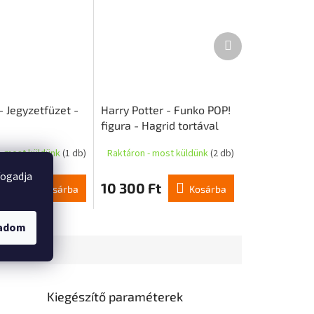
Következő
termék
- Jegyzetfüzet -
Harry Potter - Funko POP!
figura - Hagrid tortával
(szuper méretű)
- most küldünk
(1 db)
Raktáron - most küldünk
(2 db)
fogadja
t
10 300 Ft
Kosárba
Kosárba
gadom
Kiegészítő paraméterek