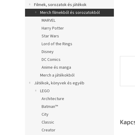
l
Filmek, sorozatok és játékok
Merch filmekből és sorozatokból
MARVEL
Harry Potter
Star Wars
Lord of the Rings
Disney
DC Comics
Anime és manga
Merch a játékokból
Játékok, könyvek és egyéb
LEGO
Architecture
Batman™
City
Kapc
Classic
Creator