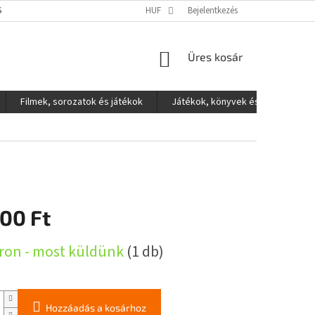
S ADATOK VÉDELME
HUF
Bejelentkezés
KOSÁR
Üres kosár
Filmek, sorozatok és játékok
Játékok, könyvek és egyéb
300 Ft
:
ron - most küldünk
(1 db)
Hozzáadás a kosárhoz