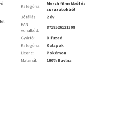
vó
Merch filmekből és
Kategória
:
sorozatokból
Jótállás
:
2 év
el.
EAN
8718526121308
vonalkód
:
Gyártó
:
Difuzed
Kategória
:
Kalapok
Licenc
:
Pokémon
Materiál
:
100% Bavlna