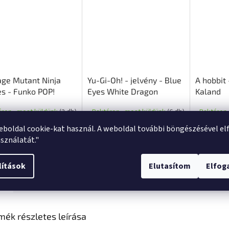
ge Mutant Ninja
Yu-Gi-Oh! - jelvény - Blue
A hobbit 
es - Funko POP!
Eyes White Dragon
Kaland
a - Michelangelo
áron - most küldünk
(2 db)
Raktáron - most küldünk
(6 db)
Raktáron 
oládé)
eboldal cookie-kat használ. A weboldal további böngészésével el
0 Ft
6 720 Ft
4 110 F
Kosárba
Kosárba
sználatát."
lítások
Elutasítom
Elfo
s
Hasonló (10)
Beszélgetés
mék részletes leírása