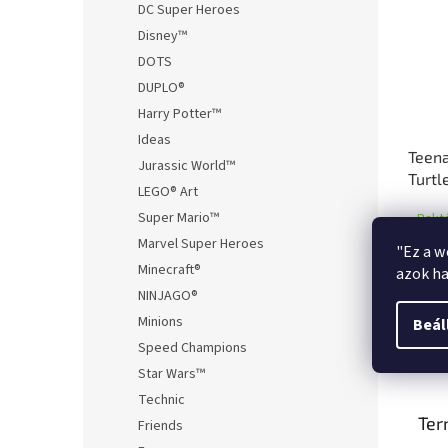
DC Super Heroes
Disney™
DOTS
DUPLO®
Harry Potter™
Ideas
Teena
Jurassic World™
Turtl
LEGO® Art
figur
Super Mario™
Rakt
(Csok
Marvel Super Heroes
"Ez a w
8 81
Minecraft®
azok ha
NINJAGO®
Minions
Beál
Speed Champions
Leírá
Star Wars™
Technic
Ter
Friends