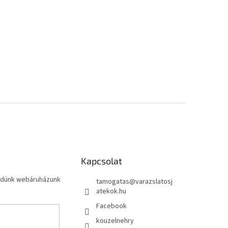
Kapcsolat
küldünk webáruházunk
tamogatas
@
varazslatosj
atekok.hu
Facebook
kouzelnehry