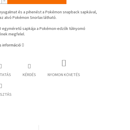
 nyugalmat és a pihenést a Pokémon snapback sapkával,
z alvó Pokémon Snorlax látható.
D egyméretű sapkája a Pokémon-edzők túlnyomó
nek megfelel.
s információ
TATÁS
KÉRDÉS
NYOMON KÖVETÉS
SZTÁS