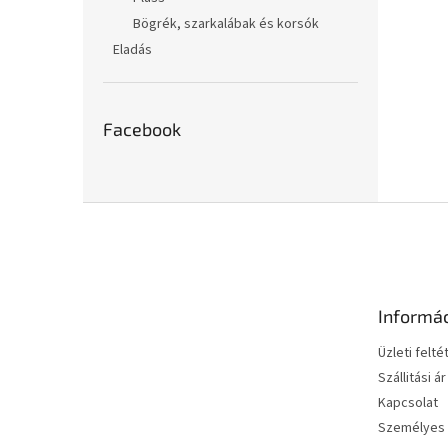
Bögrék, szarkalábak és korsók
Eladás
Facebook
L
á
b
l
é
Informá
c
Üzleti felté
Szállitási ár
Kapcsolat
Személyes 