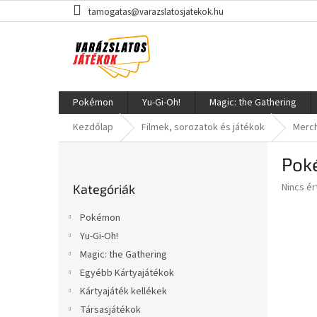
Ugrás
tamogatas@varazslatosjatekok.hu
a
fő
tartalomhoz
Pokémon
Yu-Gi-Oh!
Magic: the Gathering
Kezdőlap
Filmek, sorozatok és játékok
Merch
O
Pok
l
Kategóriák
d
A
Nincs é
Kategóriák
átugrása
a
termék
l
átlagos
Pokémon
s
értékel
Yu-Gi-Oh!
5-
ó
ből
Magic: the Gathering
p
0,0
a
Egyébb Kártyajátékok
csillag.
n
Kártyajáték kellékek
e
Társasjátékok