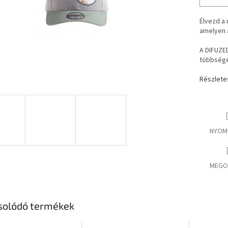
Élvezd a
amelyen a
A DIFUZE
többségé
Részlete
NYOM
MEGO
solódó termékek