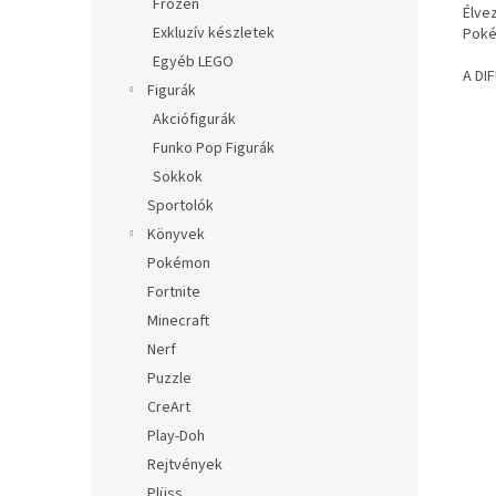
Frozen
Élve
Exkluzív készletek
Poké
Egyéb LEGO
A DI
Figurák
Akciófigurák
Funko Pop Figurák
Sokkok
Sportolók
Könyvek
Pokémon
Fortnite
Minecraft
Nerf
Puzzle
CreArt
Play-Doh
Rejtvények
Plüss