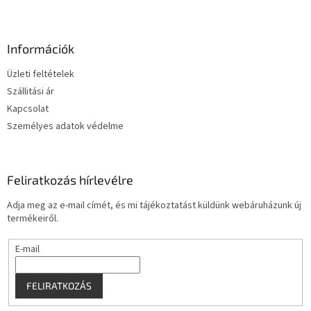
L
á
b
l
Információk
é
Üzleti feltételek
c
Szállitási ár
Kapcsolat
Személyes adatok védelme
Feliratkozás hírlevélre
Adja meg az e-mail címét, és mi tájékoztatást küldünk webáruházunk új
termékeiről.
E-mail
FELIRATKOZÁS