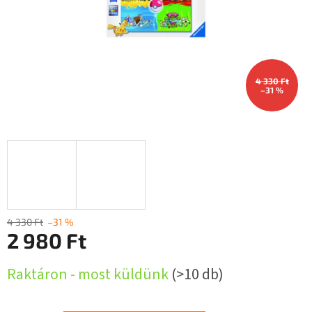
4 330 Ft
–31 %
4 330 Ft
–31 %
2 980 Ft
Egységár:
Raktáron - most küldünk
(>10 db)