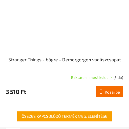
Stranger Things - bögre - Demorgorgon vadászcsapat
Raktáron - most küldünk
(3 db)
3 510 Ft
Kosárba
ÖSSZES KAPCSOLÓDÓ TERMÉK MEGJELENÍTÉSE