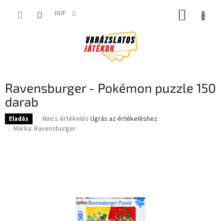
Ugrás
KOSÁR
a
HUF
fő
tartalomhoz
Ravensburger - Pokémon puzzle 150
darab
A
Nincs értékelés
Ugrás az értékeléshez
Eladás
termék
Márka:
Ravensburger
átlagos
értékelése
5-
ből
0,0
csillag.