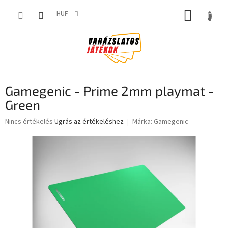
Ugrás
KOSÁR
a
HUF
fő
tartalomhoz
Gamegenic - Prime 2mm playmat -
Green
A
Nincs értékelés
Ugrás az értékeléshez
Márka:
Gamegenic
termék
átlagos
értékelése
5-
ből
0,0
csillag.