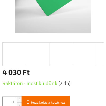
4 030 Ft
Egységár:
Raktáron - most küldünk
(2 db)
Hozzáadás a kosárhoz