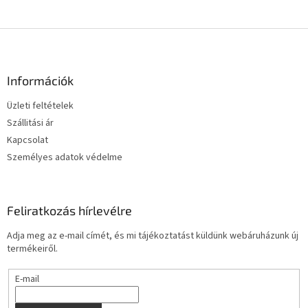
L
á
b
l
Információk
é
Üzleti feltételek
c
Szállitási ár
Kapcsolat
Személyes adatok védelme
Feliratkozás hírlevélre
Adja meg az e-mail címét, és mi tájékoztatást küldünk webáruházunk új
termékeiről.
E-mail