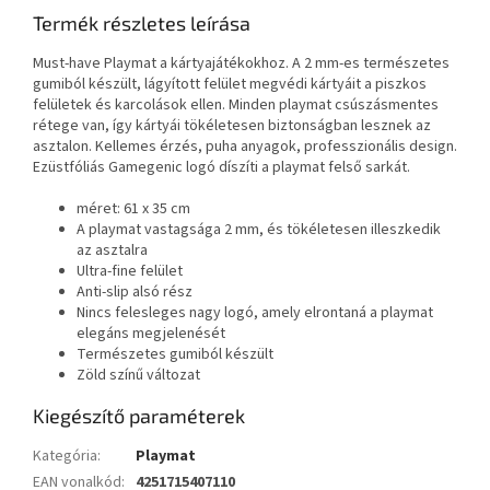
Termék részletes leírása
Must-have Playmat a kártyajátékokhoz. A 2 mm-es természetes
gumiból készült, lágyított felület megvédi kártyáit a piszkos
felületek és karcolások ellen. Minden playmat csúszásmentes
rétege van, így kártyái tökéletesen biztonságban lesznek az
asztalon. Kellemes érzés, puha anyagok, professzionális design.
Ezüstfóliás Gamegenic logó díszíti a playmat felső sarkát.
méret: 61 x 35 cm
A playmat vastagsága 2 mm, és tökéletesen illeszkedik
az asztalra
Ultra-fine felület
Anti-slip alsó rész
Nincs felesleges nagy logó, amely elrontaná a playmat
elegáns megjelenését
Természetes gumiból készült
Zöld színű változat
Kiegészítő paraméterek
Kategória
:
Playmat
EAN vonalkód
:
4251715407110