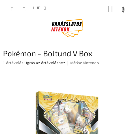
Ugrás
KOSÁR
a
HUF
fő
tartalomhoz
Pokémon - Boltund V Box
A
1 értékelés
Ugrás az értékeléshez
Márka:
Nintendo
termék
átlagos
értékelése
5-
ből
5,0
csillag.