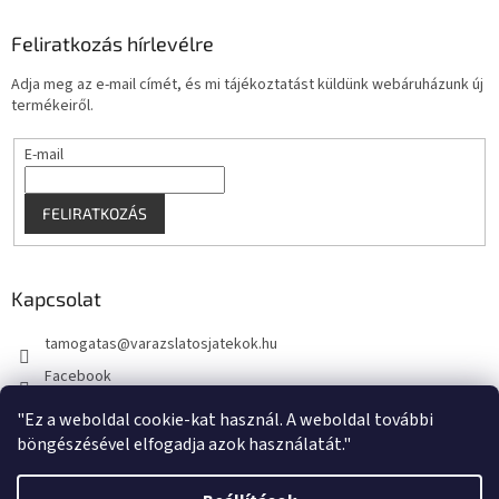
Feliratkozás hírlevélre
Adja meg az e-mail címét, és mi tájékoztatást küldünk webáruházunk új
termékeiről.
E-mail
FELIRATKOZÁS
Kapcsolat
tamogatas
@
varazslatosjatekok.hu
Facebook
kouzelnehry
"Ez a weboldal cookie-kat használ. A weboldal további
böngészésével elfogadja azok használatát."