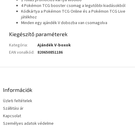
1 fóliás promóciós kártya Wooloo
4 Pokémon TCG booster csomag a legutóbbi kiadásokból
Kódkártya a Pokémon TCG Online és a Pokémon TCG Live
játékhoz
Minden egy ajándék V dobozba van csomagolva
Kiegészítő paraméterek
Kategória
:
Ajándék V-boxok
EAN vonalkód
:
820650851186
L
á
b
l
Információk
é
Üzleti feltételek
c
Szállitási ár
Kapcsolat
Személyes adatok védelme