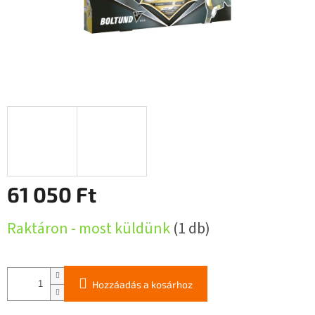
61 050 Ft
Egységár:
Raktáron - most küldünk
(1 db)
Hozzáadás a kosárhoz