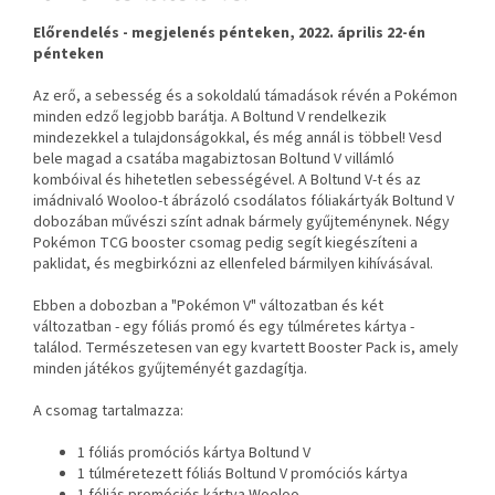
Előrendelés - megjelenés pénteken, 2022. április 22-én
pénteken
Az erő, a sebesség és a sokoldalú támadások révén a Pokémon
minden edző legjobb barátja. A Boltund V rendelkezik
mindezekkel a tulajdonságokkal, és még annál is többel! Vesd
bele magad a csatába magabiztosan Boltund V villámló
kombóival és hihetetlen sebességével. A Boltund V-t és az
imádnivaló Wooloo-t ábrázoló csodálatos fóliakártyák Boltund V
dobozában művészi színt adnak bármely gyűjteménynek. Négy
Pokémon TCG booster csomag pedig segít kiegészíteni a
paklidat, és megbirkózni az ellenfeled bármilyen kihívásával.
Ebben a dobozban a "Pokémon V" változatban és két
változatban - egy fóliás promó és egy túlméretes kártya -
találod. Természetesen van egy kvartett Booster Pack is, amely
minden játékos gyűjteményét gazdagítja.
A csomag tartalmazza:
1 fóliás promóciós kártya Boltund V
1 túlméretezett fóliás Boltund V promóciós kártya