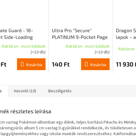
ate Guard - 18-
Ultra Pro "Secure"
Dragon S
t Side-Loading
PLATINUM 9-Pocket Page
lapok – 
 (zöld)
középen 
Raktáron - most küldünk
Raktáron - most küldünk
Raktáron 
tükröződ
(>10 db)
(>10 db)
lap)
 Ft
140 Ft
11 930 
Kosárba
Kosárba
s
Hasonló (10)
Beszélgetés
mék részletes leírása
 cm vastag Pokémon-albumban egy élénk, teljes borítású Pikachu és Mimiky
 háromgyűrűs album 5 cm vastag D-gyűrűkkel rendelkezik, és tökéletesen a
 lapgyűjteményekhez vagy iskolai munkák rendszerezéséhez. Kaliforniában