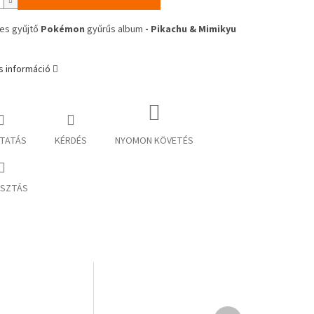
-es gyűjtő
Pokémon
gyűrűs album
- Pikachu & Mimikyu
s információ
TATÁS
KÉRDÉS
NYOMON KÖVETÉS
SZTÁS
Következő