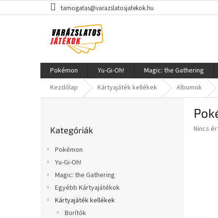
Ugrás
tamogatas@varazslatosjatekok.hu
a
fő
tartalomhoz
Pokémon
Yu-Gi-Oh!
Magic: the Gathering
Kezdőlap
Kártyajáték kellékek
Albumok
O
Pok
l
Kategóriák
d
A
Nincs é
Kategóriák
átugrása
a
termék
l
átlagos
Pokémon
s
értékel
Yu-Gi-Oh!
5-
ó
ből
Magic: the Gathering
p
0,0
a
Egyébb Kártyajátékok
csillag.
n
Kártyajáték kellékek
e
Borítók