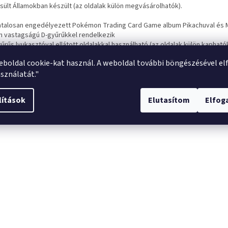
sült Államokban készült (az oldalak külön megvásárolhatók).
vatalosan engedélyezett Pokémon Trading Card Game album Pikachuval és 
cm vastagságú D-gyűrűkkel rendelkezik
yűrűs lyukasztóval ellátott oldalakkal használható (az oldalak külön kapható
eális nagy gyűjteményekhez vagy iskolai munkák rendszerezéséhez
eboldal cookie-kat használ. A weboldal további böngészésével el
iforniában, USA-ban készült - Made in California, USA.
sználatát."
lítások
Elutasítom
Elfo