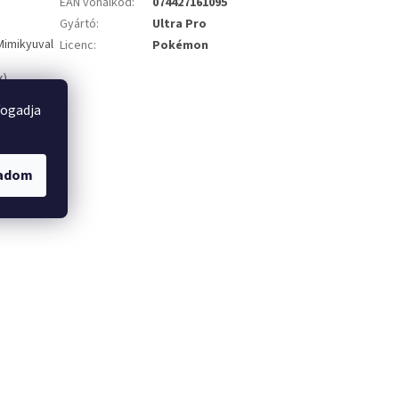
EAN vonalkód
:
074427161095
Gyártó
:
Ultra Pro
Mimikyuval
Licenc
:
Pokémon
k)
fogadja
gadom