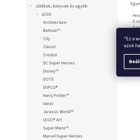
Egye
Játékok, könyvek és egyéb
LEGO
- Hi
- 5 
Architecture
- 3 g
Batman™
- Id
"Ez a w
City
- Kal
azok ha
Classic
Creator
Beál
DC Super Heroes
Disney™
DOTS
DUPLO®
Harry Potter™
Ideas
Jurassic World™
LEGO® Art
Super Mario™
Marvel Super Heroes