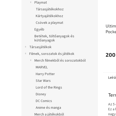
Playmat
Társasjátékokhoz
Kártyajátékokhoz
Csövek a playmat
Ultim
Egyéb
Pocke
Betétek, töltőanyagok és
Pages
kötőanyagok
Társasjátékok
Filmek, sorozatok és játékok
200
Merch filmekből és sorozatokból
MARVEL
Harry Potter
Leírá
Star Wars
Lord of the Rings
Disney
Ter
DC Comics
Az 5
Anime és manga
Ez a
nagy
Merch a játékokból