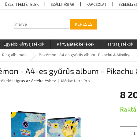
ÜZLETI FELTÉTELEK
SZÁLLITÁSI ÁR
KAPCSOLAT
SZEMÉLYE
KERESÉS
Egyébb Kártyajátékok
Kártyajáték kellékek
Társasjátékok
Ring albumok
Pokémon - A4-es gyűrűs album - Pikachu & Mimikyu
émon - A4-es gyűrűs album - Pikachu
rtékelés
Ugrás az értékeléshez
Márka:
Ultra Pro
8 2
ése
Egységár
Raktá