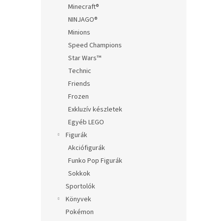
Minecraft®
NINJAGO®
Minions
Speed Champions
Star Wars™
Technic
Friends
Frozen
Exkluzív készletek
Egyéb LEGO
Figurák
Akciófigurák
Funko Pop Figurák
Sokkok
Sportolók
Könyvek
Pokémon