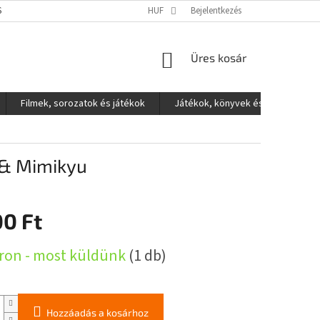
S ADATOK VÉDELME
HUF
Bejelentkezés
KOSÁR
Üres kosár
Filmek, sorozatok és játékok
Játékok, könyvek és egyéb
 & Mimikyu
00 Ft
:
ron - most küldünk
(1 db)
Hozzáadás a kosárhoz