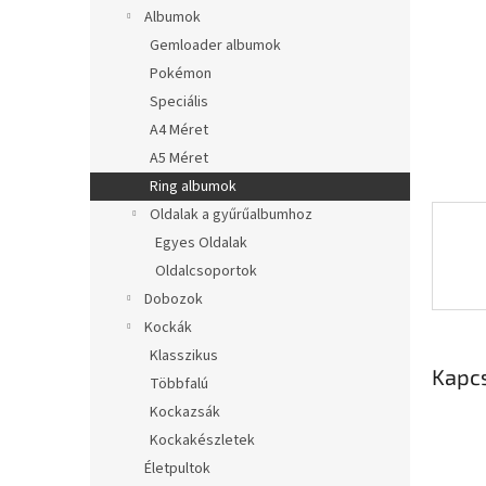
l
Albumok
Gemloader albumok
Pokémon
Speciális
A4 Méret
A5 Méret
Ring albumok
Oldalak a gyűrűalbumhoz
Egyes Oldalak
Oldalcsoportok
Dobozok
Kockák
Klasszikus
Kapc
Többfalú
Kockazsák
Kockakészletek
Életpultok