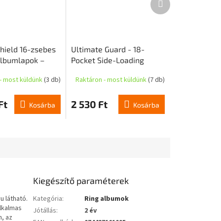
termék
hield 16-zsebes
Ultimate Guard - 18-
albumlapok –
Pocket Side-Loading
rögzített –
Pages (szürke) - szett 10
- most küldünk
(3 db)
Raktáron - most küldünk
(7 db)
ésmentes (50
db
Ft
2 530 Ft
Kosárba
Kosárba
Kiegészítő paraméterek
u látható.
Kategória
:
Ring albumok
lkalmas
Jótállás
:
2 év
, az