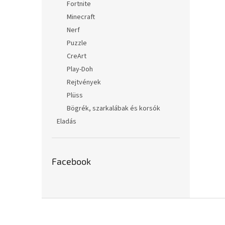
Fortnite
Minecraft
Nerf
Puzzle
CreArt
Play-Doh
Rejtvények
Plüss
Bögrék, szarkalábak és korsók
Eladás
Facebook
L
á