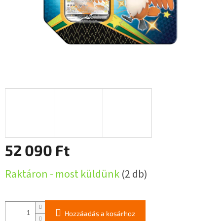
52 090 Ft
Egységár:
Raktáron - most küldünk
(2 db)
Hozzáadás a kosárhoz