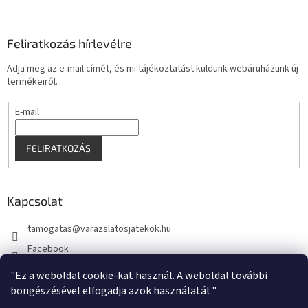
Feliratkozás hírlevélre
Adja meg az e-mail címét, és mi tájékoztatást küldünk webáruházunk új
termékeiről.
E-mail
FELIRATKOZÁS
Kapcsolat
tamogatas
@
varazslatosjatekok.hu
Facebook
kouzelnehry
"Ez a weboldal cookie-kat használ. A weboldal további
böngészésével elfogadja azok használatát."