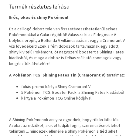
Termék részletes leírása
Erős, okos és shiny Pokémon!
Ez a csillogó doboz tele van összetéveszthetetlenül színes
Pokémonokkal a Galar régióból! Válassza ki az Eldegosse V
bolyhos erejét, a Boltunda V villámcsapásait vagy a Cramorant V
vízi lövedékeit! Ezek a fém dobozok tartalmaznak egy adott,
shiny kivitelű Pokémont, öt nagyszerű boostert a Shining Fates
kiadásból, és maga a doboz is felhasználható csomagok vagy
kiegészítők átvitelére!
A Pokémon TCG: Shining Fates Tin (Cramorant V)
tartalmaz:
fóliás promó kártya Shiny Cramorant V
5 Pokémon TCG: Booster Pack a Shining Fates kiadásból
kártya a Pokémon TCG Online kódjával
A Shining Pokémonok annyira egyediek, hogy ritkán láthatók.
Azokat az edzőket, akik el tudják fogni, szerencsésnek lehet
tekinteni ... mindezek ellenére a Shiny Pokémon a tiéd lehet