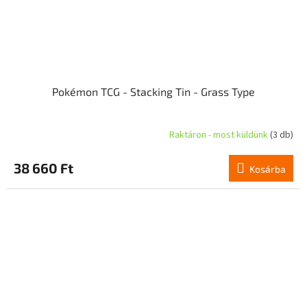
Pokémon TCG - Stacking Tin - Grass Type
Raktáron - most küldünk
(3 db)
A
termék
átlagos
38 660 Ft
Kosárba
értékelése
5-
ből
4,5
csillag.