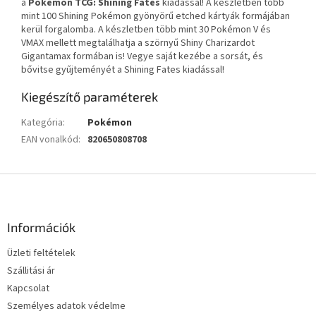
a
Pokémon TCG: Shining Fates
kiadással! A készletben több
mint 100 Shining Pokémon gyönyörű etched kártyák formájában
kerül forgalomba. A készletben több mint 30 Pokémon V és
VMAX mellett megtalálhatja a szörnyű Shiny Charizardot
Gigantamax formában is! Vegye saját kezébe a sorsát, és
bővitse gyűjteményét a Shining Fates kiadással!
Kiegészítő paraméterek
Kategória
:
Pokémon
EAN vonalkód
:
820650808708
L
á
b
l
Információk
é
Üzleti feltételek
c
Szállitási ár
Kapcsolat
Személyes adatok védelme