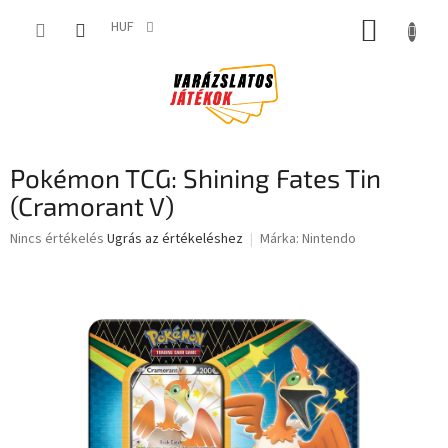
Ugrás
KOSÁR
a
HUF
fő
tartalomhoz
Pokémon TCG: Shining Fates Tin
(Cramorant V)
A
Nincs értékelés
Ugrás az értékeléshez
Márka:
Nintendo
termék
átlagos
értékelése
5-
ből
0,0
csillag.