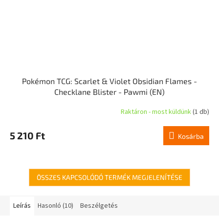
Pokémon TCG: Scarlet & Violet Obsidian Flames -
Checklane Blister - Pawmi (EN)
Raktáron - most küldünk
(1 db)
A
termék
átlagos
5 210 Ft
Kosárba
értékelése
5-
ből
5,0
csillag.
ÖSSZES KAPCSOLÓDÓ TERMÉK MEGJELENÍTÉSE
Leírás
Hasonló (10)
Beszélgetés