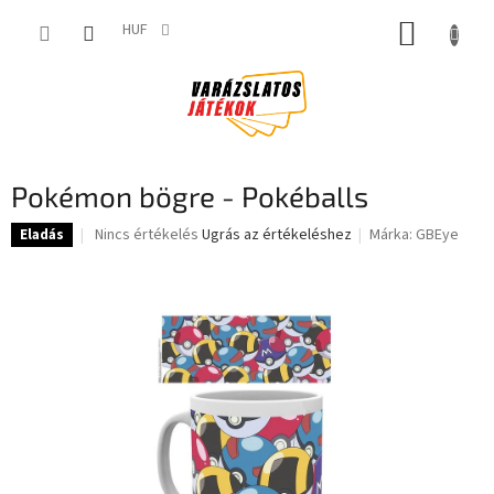
Ugrás
KOSÁR
a
HUF
fő
tartalomhoz
Pokémon bögre - Pokéballs
A
Nincs értékelés
Ugrás az értékeléshez
Márka:
GBEye
Eladás
termék
átlagos
értékelése
5-
ből
0,0
csillag.