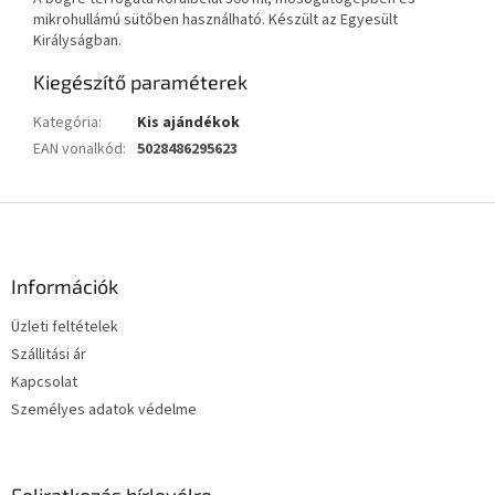
mikrohullámú sütőben használható. Készült az Egyesült
Királyságban.
Kiegészítő paraméterek
Kategória
:
Kis ajándékok
EAN vonalkód
:
5028486295623
L
á
b
l
Információk
é
Üzleti feltételek
c
Szállitási ár
Kapcsolat
Személyes adatok védelme