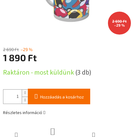
2 690 Ft
–29 %
2 690 Ft
–29 %
1 890 Ft
Egységár:
Raktáron - most küldünk
(3 db)
Hozzáadás a kosárhoz
Részletes információ