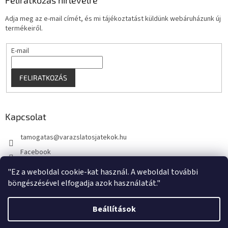
Feliratkozás hírlevélre
Adja meg az e-mail címét, és mi tájékoztatást küldünk webáruházunk új
termékeiről.
E-mail
FELIRATKOZÁS
Kapcsolat
tamogatas
@
varazslatosjatekok.hu
Facebook
kouzelnehry
"Ez a weboldal cookie-kat használ. A weboldal további
böngészésével elfogadja azok használatát."
Beállítások
Shoptet készítette