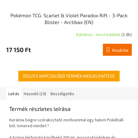
Pokémon TCG: Scarlet & Violet Paradox Rift - 3-Pack
Blister - Arctibax (EN)
Raktáron - most küldünk
(2 db)
17 150 Ft
Kosárba
ÖSSZES KAPCSOLÓDÓ TERMÉK MEGJELENÍTÉSE
Leírás
Hasonló (10)
Beszélgetés
Termék részletes leírása
Kerámia bögre szórakoztató motívummal egy halom Pokéball-
ból. Ismered mindet ?
A bögre térfogata körülbelül 300 ml, mosogatógépben és