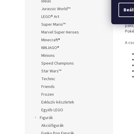
Ideas
Szer
Szere
Jurassic World™
Beál
kárt
LEGO® Art
Swor
Super Mario™
pakli
Poké
Marvel Super Heroes
Minecraft®
A cs
NINJAGO®
Minions
Speed Champions
Star Wars™
Technic
Friends
Frozen
Exkluzív készletek
Egyéb LEGO
Figurák
Akciófigurák
Funko Pop Figurák