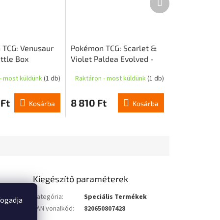
termék
 TCG: Venusaur
Pokémon TCG: Scarlet &
tle Box
Violet Paldea Evolved -
Checklane Blister -
- most küldünk
(1 db)
Raktáron - most küldünk
(1 db)
Smoliv
 Ft
8 810 Ft
Kosárba
Kosárba
Kiegészítő paraméterek
t Ultra-
Kategória
:
Speciális Termékek
fogadja
EAN vonalkód
:
820650807428