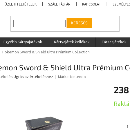
ÜZLETI FELTÉTELEK
SZÁLLITÁSI ÁR
KAPCSOLAT
SZEMÉLYE
KERESÉS
Egyébb Kártyajátékok
Kártyajáték kellékek
Társasjátékok
Pokemon Sword & Shield Ultra Prémium Collection
emon Sword & Shield Ultra Prémium Co
rtékelés
Ugrás az értékeléshez
Márka:
Nintendo
238
ése
Egységár
Raktá