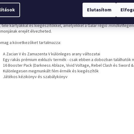
etnéd egy megacsomaggal felturbózni a Pokémon kártyajáték gyűjtemén
tne egy limitált szériás kollekciót indítani? Vagy a Sword & Shield készlet
lítások
Elutasítom
Elfo
yáival szeretnél játszani? Akkor ez a termék az Ön számára készült. A
Poké
d & Shield
Ultra-Premium Collection-Zacian & Zamazenta egy hihetetlenül 
, tele kártyákkal és kiegészítőkkel, amelyekkel a Galar régió
mindkét
legen
monjának erejét élvezheted.
omag a következőket tartalmazza:
A Zacian V és Zamazenta V különleges arany változatai
Egy rakás prémium exkluzív termék - csak ebben a dobozban találhatók
16 Booster Pack (Darkness Ablaze, Vivid Voltage, Rebel Clash és Sword &
Különlegesen megmunkált fém érmék és kiegészítők
Játékos kézikönyv és szabálykönyv