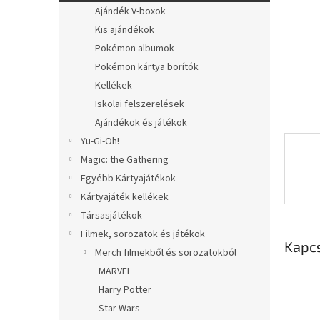
l
Ajándék V-boxok
Kis ajándékok
Pokémon albumok
Pokémon kártya borítók
Kellékek
Iskolai felszerelések
Ajándékok és játékok
Yu-Gi-Oh!
Magic: the Gathering
Egyébb Kártyajátékok
Kártyajáték kellékek
Társasjátékok
Filmek, sorozatok és játékok
Kapc
Merch filmekből és sorozatokból
MARVEL
Harry Potter
Star Wars