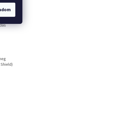
yedet?
 legjobb
gadom
mon TCG:
tömött
dás
 meg
 Shield)