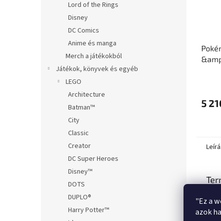
Lord of the Rings
Disney
DC Comics
Anime és manga
Pokém
Merch a játékokból
&amp;
Játékok, könyvek és egyéb
Spark
A
LEGO
termé
Architecture
átlago
5 21
Batman™
értéke
5-
City
ből
Classic
3,6
csillag.
Creator
Leírá
DC Super Heroes
Disney™
Ter
DOTS
DUPLO®
Poke
"Ez a w
Prem
Harry Potter™
azok ha