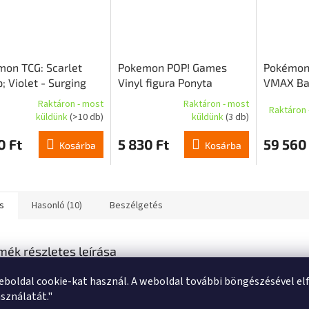
on TCG: Scarlet
Pokemon POP! Games
Pokémon
 Violet - Surging
Vinyl figura Ponyta
VMAX Bat
s - Booster (HU)
(EMEA) 9 cm
Raktáron - most
Raktáron - most
Raktáron 
A
küldünk
(>10 db)
küldünk
(3 db)
k
termék
s
átlagos
0 Ft
5 830 Ft
59 560
Kosárba
Kosárba
lése
értékelése
5-
ből
1,0
csillag.
s
Hasonló (10)
Beszélgetés
mék részletes leírása
mon edzők vigyázz! Elhoztuk nektek a Zacian és Zamazenta rendkívül limitál
eboldal cookie-kat használ. A weboldal további böngészésével el
ium kollekcióját!
sználatát."