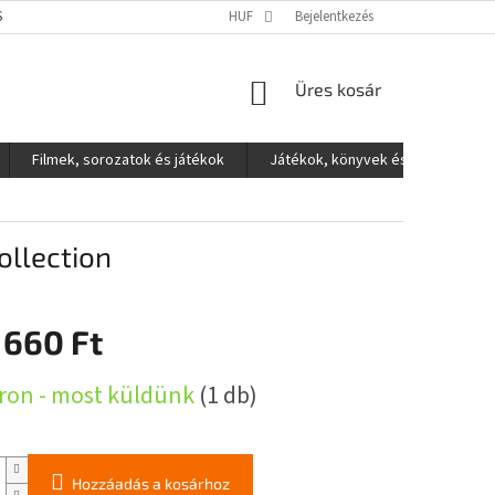
S ADATOK VÉDELME
HUF
Bejelentkezés
KOSÁR
Üres kosár
Filmek, sorozatok és játékok
Játékok, könyvek és egyéb
llection
 660 Ft
:
ron - most küldünk
(1 db)
Hozzáadás a kosárhoz