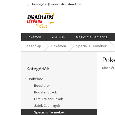
Ugrás
tamogatas@varazslatosjatekok.hu
a
fő
tartalomhoz
Pokémon
Yu-Gi-Oh!
Magic: the Gathering
Kezdőlap
Pokémon
Speciális Termékek
O
Pok
l
Kategóriák
d
A
Nincs é
Kategóriák
átugrása
a
termék
l
átlagos
Pokémon
s
értékel
Boosterek
5-
ó
ből
Booster Boxok
p
0,0
a
Elite Trainer Boxok
csillag.
n
Játék Csomagok
e
Speciális Termékek