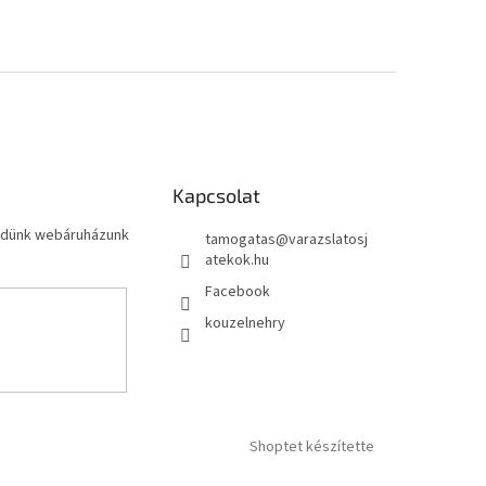
Kapcsolat
küldünk webáruházunk
tamogatas
@
varazslatosj
atekok.hu
Facebook
kouzelnehry
Shoptet készítette