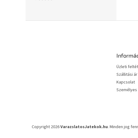
L
á
b
l
é
Informá
c
Üzleti felté
Szállitási ár
Kapcsolat
Személyes 
Copyright 2026
VarazslatosJatekok.hu
. Minden jog fen