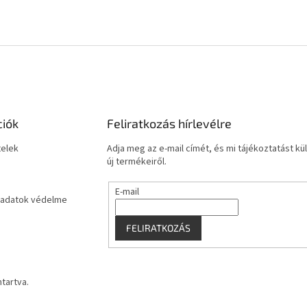
ciók
Feliratkozás hírlevélre
telek
Adja meg az e-mail címét, és mi tájékoztatást 
új termékeiről.
E-mail
adatok védelme
FELIRATKOZÁS
ntartva.