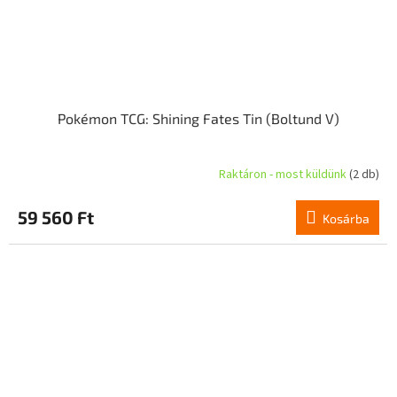
Pokémon TCG: Shining Fates Tin (Boltund V)
Raktáron - most küldünk
(2 db)
A
termék
átlagos
59 560 Ft
Kosárba
értékelése
5-
ből
5,0
csillag.