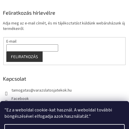
Feliratkozás hírlevélre
Adja meg az e-mail címét, és mi tájékoztatást küldünk webáruházunk új
termékeiről.
E-mail
FELIRATKOZÁS
Kapcsolat
tamogatas
@
varazslatosjatekok.hu
Facebook
kouzelnehry
"Ez a weboldal cookie-kat használ. A weboldal további
böngészésével elfogadja azok használatát."