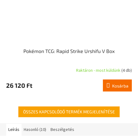
Pokémon TCG: Rapid Strike Urshifu V Box
Raktáron - most küldünk
(4 db)
A
termék
átlagos
26 120 Ft
Kosárba
értékelése
5-
ből
5,0
csillag.
ÖSSZES KAPCSOLÓDÓ TERMÉK MEGJELENÍTÉSE
Leírás
Hasonló (10)
Beszélgetés