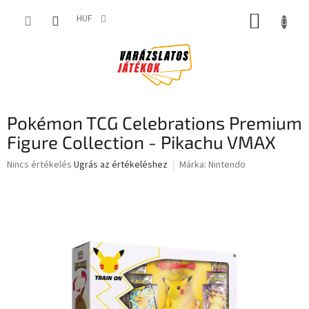
Ugrás
KOSÁR
a
HUF
fő
tartalomhoz
Pokémon TCG Celebrations Premium
Figure Collection - Pikachu VMAX
A
Nincs értékelés
Ugrás az értékeléshez
Márka:
Nintendo
termék
átlagos
értékelése
5-
ből
0,0
csillag.