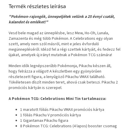
Termék részletes leírása
"Pokémon-rajongók, ünnepeljétek velünk a 25 évnyi csatát,
kalandot és emléket!"
Vesd bele magad az ünneplésbe, lesz Mew, Ho-Oh, Lunala,
Zamazenta és még több Pokémon. A Celebrations egy olyan
szett, amely nem szól másról, mint e jeles évforduló
megünnepléséről. Idézd fel a régi szettek kártyáit, és fedezz fel
újakat, amelyek új irányt mutatnak a Pokémon TCG számára!
Minden idők legnépszerűbb Pokémonja, Pikachu készen áll,
hogy felrázza a világot! A készletben egy gyönyörűen
részletezett figura, a lenyűgöző Pikachu VMAX található.
Tökéletesen díszít minden teret, ahová csak beteszi. Pikachu 2
promóciós kártyán is szerepel.
A Pokémon TCG: Celebrations Mini Tin tartalmazza:
1 maratott fóliás Pikachu VMAX promóciós kártya
1 fóliás Pikachu V promóciós kártya
1 Gigantamax Pikachu figura
8 Pokémon TCG: Celebrations (4 lapos) booster csomag