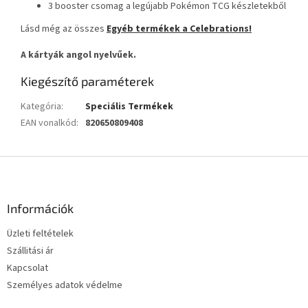
3 booster csomag a legújabb Pokémon TCG készletekből
Lásd még az összes
Egyéb termékek a Celebrations!
A kártyák angol nyelvűek.
Kiegészítő paraméterek
Kategória
:
Speciális Termékek
EAN vonalkód
:
820650809408
L
á
b
l
Információk
é
Üzleti feltételek
c
Szállitási ár
Kapcsolat
Személyes adatok védelme