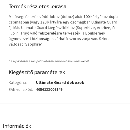
Termék részletes leírása
Minőségi és erős védődoboz (doboz) akár 100 kártyához dupla
csomagban (vagy 120 kártyára egy csomagban Ultimate Guard
*). Más Ultimate Guard kiegészítőkhöz (SuperHive, ArkHive, či
Flip 'n' Tray) való felszerelésre tervezték, a Bouldernek
úgynevezett biztonságos zárható szoros zárja van. Színes
változat "Sapphire".
* a kapacitás és a kompatibilitás más márkákban is eltérő lehet
Kiegészítő paraméterek
Kategória
:
Ultimate Guard dobozok
EAN vonalkód
:
4056133006149
L
á
b
l
Információk