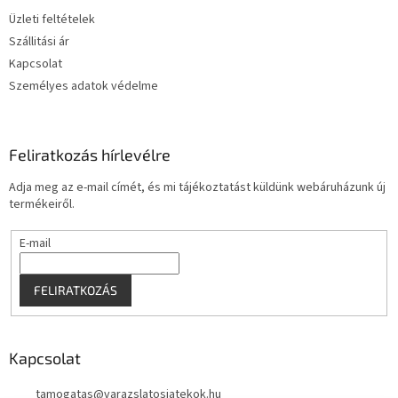
é
Üzleti feltételek
c
Szállitási ár
Kapcsolat
Személyes adatok védelme
Feliratkozás hírlevélre
Adja meg az e-mail címét, és mi tájékoztatást küldünk webáruházunk új
termékeiről.
E-mail
FELIRATKOZÁS
Kapcsolat
tamogatas
@
varazslatosjatekok.hu