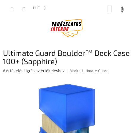
Ugrás
KOSÁR
a
HUF
fő
tartalomhoz
Ultimate Guard Boulder™ Deck Case
100+ (Sapphire)
A
6 értékelés
Ugrás az értékeléshez
Márka:
Ultimate Guard
termék
átlagos
értékelése
5-
ből
3,0
csillag.