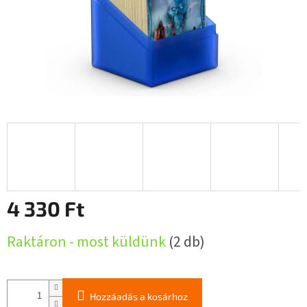
4 330 Ft
Egységár:
Raktáron - most küldünk
(2 db)
Hozzáadás a kosárhoz