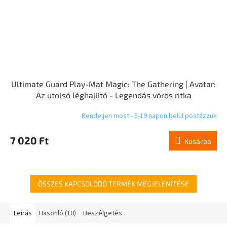
Ultimate Guard Play-Mat Magic: The Gathering | Avatar:
Az utolsó léghajlító - Legendás vörös ritka
Rendeljen most - 5-19 napon belül postázzuk
7 020 Ft
Kosárba
ÖSSZES KAPCSOLÓDÓ TERMÉK MEGJELENÍTÉSE
Leírás
Hasonló (10)
Beszélgetés