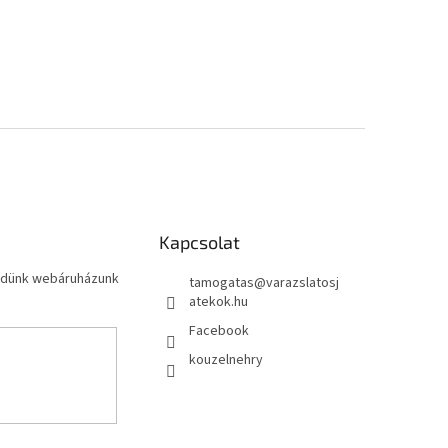
Kapcsolat
küldünk webáruházunk
tamogatas
@
varazslatosj
atekok.hu
Facebook
kouzelnehry