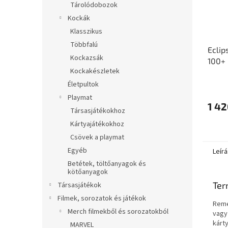
Tárolódobozok
Kockák
Klasszikus
Többfalú
Eclip
Kockazsák
100+
Kockakészletek
Grey
Életpultok
Playmat
1 42
Társasjátékokhoz
Kártyajátékokhoz
Csövek a playmat
Egyéb
Leírá
Betétek, töltőanyagok és
kötőanyagok
Ter
Társasjátékok
Filmek, sorozatok és játékok
Reme
Merch filmekből és sorozatokból
vagy
kárt
MARVEL