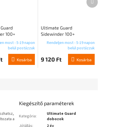
termék
 Guard
Ultimate Guard
er 100+
Sidewinder 100+
 Magic: The
Xenoskin Magic: The
en most - 5-19 napon
Rendeljen most - 5-19 napon
g "Edge of
Gathering "Lorwyn
belül postázzuk
belül postázzuk
s" - Design 03
Eclipsed" - Vörös
t
9 120 Ft
Közönséges
Kosárba
Kosárba
Kiegészítő paraméterek
ozhatsz,
Ultimate Guard
Kategória
:
ltozata a
dobozok
Jótállás
:
2 év