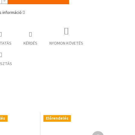
s információ
TATÁS
KÉRDÉS
NYOMON KÖVETÉS
SZTÁS
lés
Előrendelés
Következő