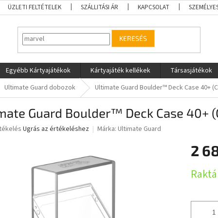
ÜZLETI FELTÉTELEK
SZÁLLITÁSI ÁR
KAPCSOLAT
SZEMÉLYE
KERESÉS
Egyébb Kártyajátékok
Kártyajáték kellékek
Társasjátékok
Ultimate Guard dobozok
Ultimate Guard Boulder™ Deck Case 40+ (C
mate Guard Boulder™ Deck Case 40+ (
rtékelés
Ugrás az értékeléshez
Márka:
Ultimate Guard
2 6
ése
Egységár
Raktá