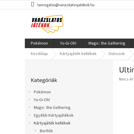
Ugrás
tamogatas@varazslatosjatekok.hu
a
fő
tartalomhoz
Pokémon
Yu-Gi-Oh!
Magic: the Gathering
Kezdőlap
Kártyajáték kellékek
Dobozok
O
Ulti
l
Kategóriák
d
A
Nincs é
Kategóriák
átugrása
a
termék
l
átlagos
Pokémon
s
értékel
Yu-Gi-Oh!
5-
ó
ből
Magic: the Gathering
p
0,0
a
Egyébb Kártyajátékok
csillag.
n
Kártyajáték kellékek
e
Borítók