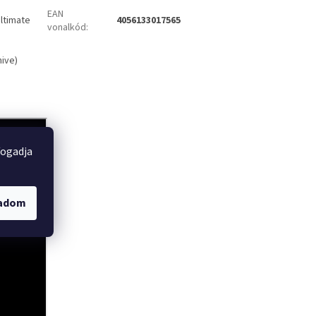
EAN
ltimate
4056133017565
vonalkód
:
ive)
fogadja
gadom