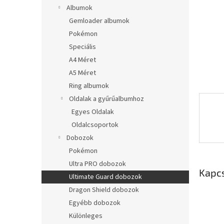
l
Albumok
Gemloader albumok
Pokémon
Speciális
A4 Méret
A5 Méret
Ring albumok
Oldalak a gyűrűalbumhoz
Egyes Oldalak
Oldalcsoportok
Dobozok
Pokémon
Ultra PRO dobozok
Kapc
Ultimate Guard dobozok
Dragon Shield dobozok
Egyébb dobozok
Különleges