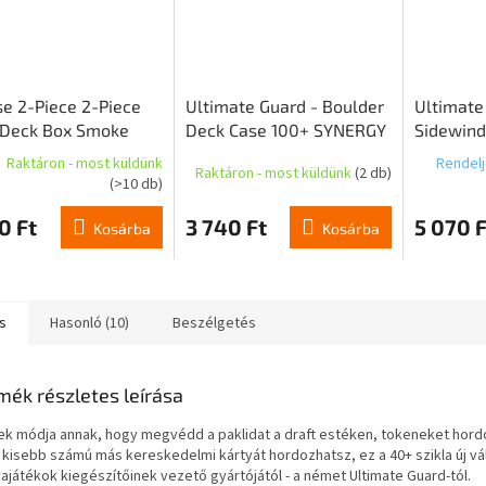
se 2-Piece 2-Piece
Ultimate Guard - Boulder
Ultimate
 Deck Box Smoke
Deck Case 100+ SYNERGY
Sidewind
Black/Red
Xenoskin
Raktáron - most küldünk
Rendelj
Raktáron - most küldünk
(2 db)
Gatherin
(>10 db)
Eternitie
0 Ft
3 740 Ft
5 070 F
Kosárba
Kosárba
s
Hasonló (10)
Beszélgetés
mék részletes leírása
k módja annak, hogy megvédd a paklidat a draft estéken, tokeneket hord
 kisebb számú más kereskedelmi kártyát hordozhatsz, ez a 40+ szikla új vá
yajátékok kiegészítőinek vezető gyártójától - a német Ultimate Guard-tól.