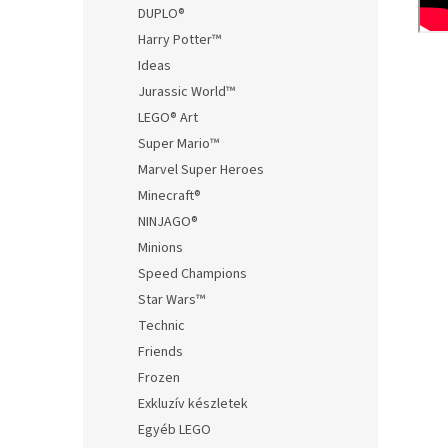
DUPLO®
Harry Potter™
Ideas
Jurassic World™
LEGO® Art
Super Mario™
Marvel Super Heroes
Minecraft®
NINJAGO®
Minions
Speed Champions
Star Wars™
Technic
Friends
Frozen
Exkluzív készletek
Egyéb LEGO