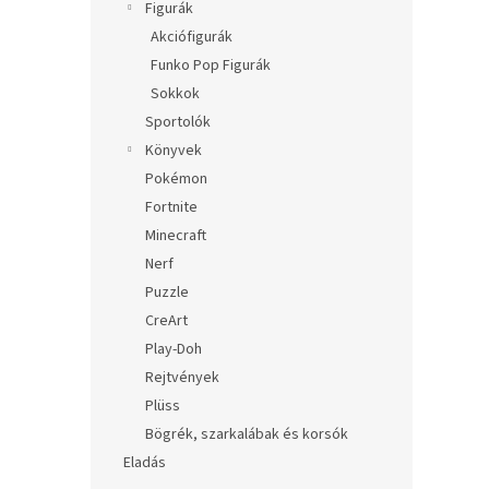
Figurák
Akciófigurák
Funko Pop Figurák
Sokkok
Sportolók
Könyvek
Pokémon
Fortnite
Minecraft
Nerf
Puzzle
CreArt
Play-Doh
Rejtvények
Plüss
Bögrék, szarkalábak és korsók
Eladás