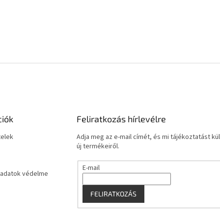
ciók
Feliratkozás hírlevélre
telek
Adja meg az e-mail címét, és mi tájékoztatást 
új termékeiről.
E-mail
adatok védelme
FELIRATKOZÁS