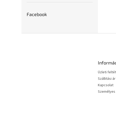
Facebook
L
á
b
l
é
Informá
c
Üzleti felté
Szállitási ár
Kapcsolat
Személyes 