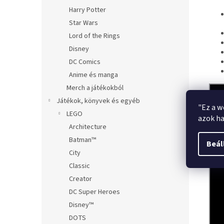
Harry Potter
Star Wars
Lord of the Rings
Disney
DC Comics
Anime és manga
Merch a játékokból
Játékok, könyvek és egyéb
"Ez a w
LEGO
azok ha
Architecture
Batman™
Beál
City
Classic
Creator
DC Super Heroes
Disney™
DOTS