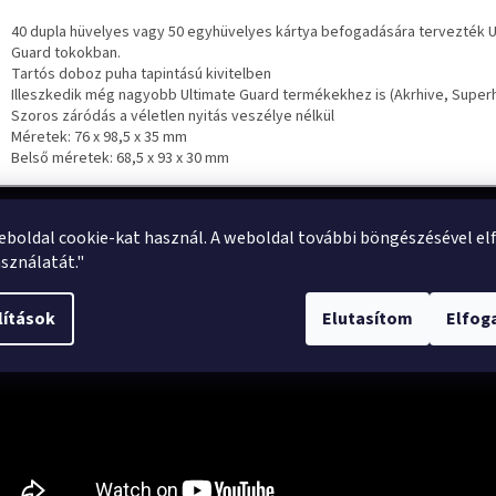
40 dupla hüvelyes vagy 50 egyhüvelyes kártya befogadására tervezték U
Guard tokokban.
Tartós doboz puha tapintású kivitelben
Illeszkedik még nagyobb Ultimate Guard termékekhez is (Akrhive, Superh
Szoros záródás a véletlen nyitás veszélye nélkül
Méretek: 76 x 98,5 x 35 mm
Belső méretek: 68,5 x 93 x 30 mm
eboldal cookie-kat használ. A weboldal további böngészésével el
sználatát."
lítások
Elutasítom
Elfo