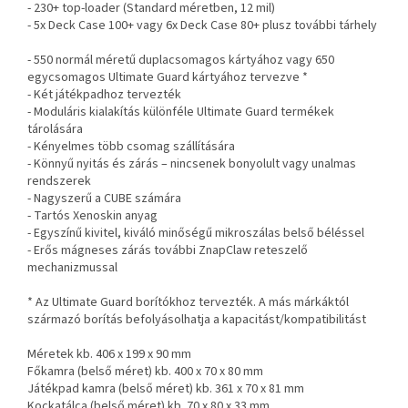
- 230+ top-loader (Standard méretben, 12 mil)
- 5x Deck Case 100+ vagy 6x Deck Case 80+ plusz további tárhely
- 550 normál méretű duplacsomagos kártyához vagy 650
egycsomagos Ultimate Guard kártyához tervezve *
- Két játékpadhoz tervezték
- Moduláris kialakítás különféle Ultimate Guard termékek
tárolására
- Kényelmes több csomag szállítására
- Könnyű nyitás és zárás – nincsenek bonyolult vagy unalmas
rendszerek
- Nagyszerű a CUBE számára
- Tartós Xenoskin anyag
- Egyszínű kivitel, kiváló minőségű mikroszálas belső béléssel
- Erős mágneses zárás további ZnapClaw reteszelő
mechanizmussal
* Az Ultimate Guard borítókhoz tervezték. A más márkáktól
származó borítás befolyásolhatja a kapacitást/kompatibilitást
Méretek kb. 406 x 199 x 90 mm
Főkamra (belső méret) kb. 400 x 70 x 80 mm
Játékpad kamra (belső méret) kb. 361 x 70 x 81 mm
Kockatálca (belső méret) kb. 70 x 80 x 33 mm