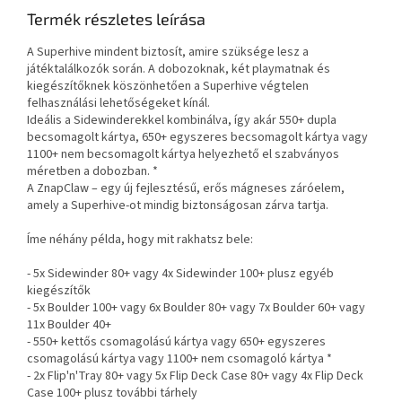
Termék részletes leírása
A Superhive mindent biztosít, amire szüksége lesz a
játéktalálkozók során. A dobozoknak, két playmatnak és
kiegészítőknek köszönhetően a Superhive végtelen
felhasználási lehetőségeket kínál.
Ideális a Sidewinderekkel kombinálva, így akár 550+ dupla
becsomagolt kártya, 650+ egyszeres becsomagolt kártya vagy
1100+ nem becsomagolt kártya helyezhető el szabványos
méretben a dobozban. *
A ZnapClaw – egy új fejlesztésű, erős mágneses záróelem,
amely a Superhive-ot mindig biztonságosan zárva tartja.
Íme néhány példa, hogy mit rakhatsz bele:
- 5x Sidewinder 80+ vagy 4x Sidewinder 100+ plusz egyéb
kiegészítők
- 5x Boulder 100+ vagy 6x Boulder 80+ vagy 7x Boulder 60+ vagy
11x Boulder 40+
- 550+ kettős csomagolású kártya vagy 650+ egyszeres
csomagolású kártya vagy 1100+ nem csomagoló kártya *
- 2x Flip'n'Tray 80+ vagy 5x Flip Deck Case 80+ vagy 4x Flip Deck
Case 100+ plusz további tárhely