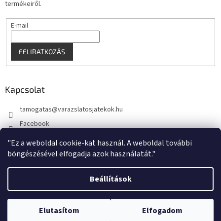
termékeiről.
E-mail
FELIRATKOZÁS
Kapcsolat
tamogatas
@
varazslatosjatekok.hu
Facebook
kouzelnehry
"Ez a weboldal cookie-kat használ. A weboldal további
böngészésével elfogadja azok használatát."
Beállítások
Shoptet készítette
Elutasítom
Elfogadom
Copyright 2026
VarazslatosJatekok.hu
. Minden jog fenntartva.