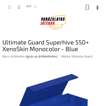
Ugrás
KOSÁR
a
HUF
fő
tartalomhoz
Ultimate Guard Superhive 550+
XenoSkin Monocolor - Blue
A
Nincs értékelés
Ugrás az értékeléshez
Márka:
Ultimate Guard
termék
átlagos
értékelése
5-
ből
0,0
csillag.