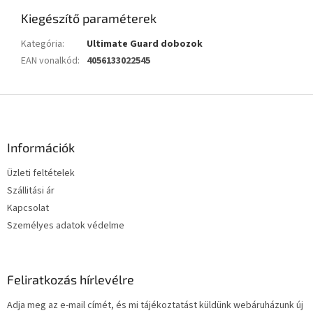
Kiegészítő paraméterek
Kategória
:
Ultimate Guard dobozok
EAN vonalkód
:
4056133022545
L
á
b
l
Információk
é
Üzleti feltételek
c
Szállitási ár
Kapcsolat
Személyes adatok védelme
Feliratkozás hírlevélre
Adja meg az e-mail címét, és mi tájékoztatást küldünk webáruházunk új