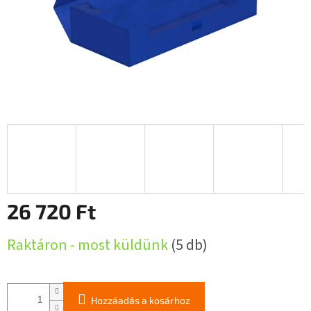
26 720 Ft
Egységár:
Raktáron - most küldünk
(5 db)
Hozzáadás a kosárhoz