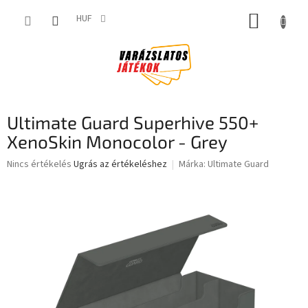
Ugrás
KOSÁR
a
HUF
fő
tartalomhoz
Ultimate Guard Superhive 550+
XenoSkin Monocolor - Grey
A
Nincs értékelés
Ugrás az értékeléshez
Márka:
Ultimate Guard
termék
átlagos
értékelése
5-
ből
0,0
csillag.