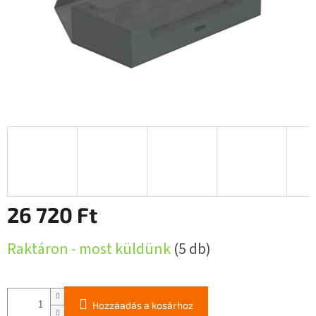
26 720 Ft
Egységár:
Raktáron - most küldünk
(5 db)
Hozzáadás a kosárhoz