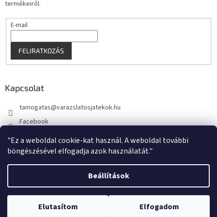
termékeiről.
E-mail
FELIRATKOZÁS
Kapcsolat
tamogatas
@
varazslatosjatekok.hu
Facebook
kouzelnehry
"Ez a weboldal cookie-kat használ. A weboldal további
böngészésével elfogadja azok használatát."
Beállítások
Shoptet készítette
Elutasítom
Elfogadom
Copyright 2026
VarazslatosJatekok.hu
. Minden jog fenntartva.