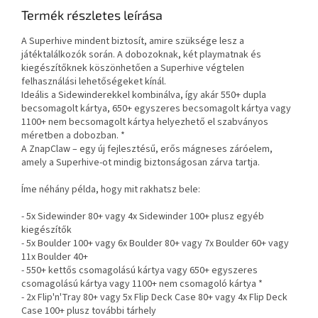
Termék részletes leírása
A Superhive mindent biztosít, amire szüksége lesz a
játéktalálkozók során. A dobozoknak, két playmatnak és
kiegészítőknek köszönhetően a Superhive végtelen
felhasználási lehetőségeket kínál.
Ideális a Sidewinderekkel kombinálva, így akár 550+ dupla
becsomagolt kártya, 650+ egyszeres becsomagolt kártya vagy
1100+ nem becsomagolt kártya helyezhető el szabványos
méretben a dobozban. *
A ZnapClaw – egy új fejlesztésű, erős mágneses záróelem,
amely a Superhive-ot mindig biztonságosan zárva tartja.
Íme néhány példa, hogy mit rakhatsz bele:
- 5x Sidewinder 80+ vagy 4x Sidewinder 100+ plusz egyéb
kiegészítők
- 5x Boulder 100+ vagy 6x Boulder 80+ vagy 7x Boulder 60+ vagy
11x Boulder 40+
- 550+ kettős csomagolású kártya vagy 650+ egyszeres
csomagolású kártya vagy 1100+ nem csomagoló kártya *
- 2x Flip'n'Tray 80+ vagy 5x Flip Deck Case 80+ vagy 4x Flip Deck
Case 100+ plusz további tárhely