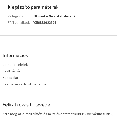
Kiegészítő paraméterek
Kategória
:
Ultimate Guard dobozok
EAN vonalkód
:
4056133022507
L
á
b
l
Információk
é
Üzleti feltételek
c
Szállitási ár
Kapcsolat
Személyes adatok védelme
Feliratkozás hírlevélre
Adja meg az e-mail címét, és mi tájékoztatást küldünk webáruházunk új