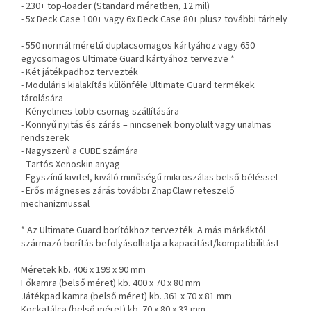
- 230+ top-loader (Standard méretben, 12 mil)
- 5x Deck Case 100+ vagy 6x Deck Case 80+ plusz további tárhely
- 550 normál méretű duplacsomagos kártyához vagy 650
egycsomagos Ultimate Guard kártyához tervezve *
- Két játékpadhoz tervezték
- Moduláris kialakítás különféle Ultimate Guard termékek
tárolására
- Kényelmes több csomag szállítására
- Könnyű nyitás és zárás – nincsenek bonyolult vagy unalmas
rendszerek
- Nagyszerű a CUBE számára
- Tartós Xenoskin anyag
- Egyszínű kivitel, kiváló minőségű mikroszálas belső béléssel
- Erős mágneses zárás további ZnapClaw reteszelő
mechanizmussal
* Az Ultimate Guard borítókhoz tervezték. A más márkáktól
származó borítás befolyásolhatja a kapacitást/kompatibilitást
Méretek kb. 406 x 199 x 90 mm
Főkamra (belső méret) kb. 400 x 70 x 80 mm
Játékpad kamra (belső méret) kb. 361 x 70 x 81 mm
Kockatálca (belső méret) kb. 70 x 80 x 33 mm