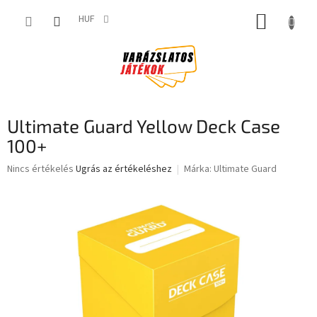
Ugrás
KOSÁR
a
HUF
fő
tartalomhoz
Ultimate Guard Yellow Deck Case
100+
A
Nincs értékelés
Ugrás az értékeléshez
Márka:
Ultimate Guard
termék
átlagos
értékelése
5-
ből
0,0
csillag.