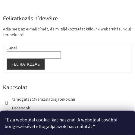
Feliratkozás hírlevélre
Adja meg az e-mail címét, és mi tájékoztatást küldünk webáruházunk új
termékeiről.
E-mail
FELIRATKOZÁS
Kapcsolat
tamogatas
@
varazslatosjatekok.hu
Facebook
kouzelnehry
"Ez a weboldal cookie-kat használ. A weboldal további
böngészésével elfogadja azok használatát."