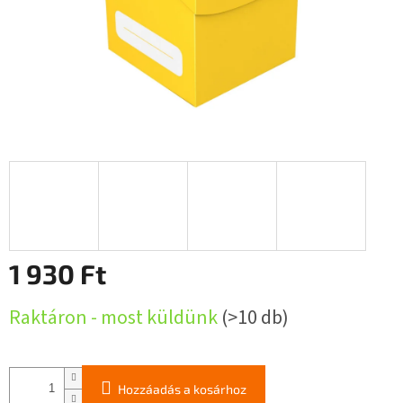
1 930 Ft
Egységár:
Raktáron - most küldünk
(>10 db)
Hozzáadás a kosárhoz