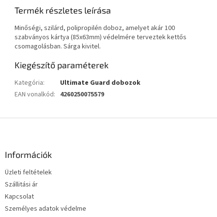
Termék részletes leírása
Minőségi, szilárd, polipropilén doboz, amelyet akár 100
szabványos kártya (85x63mm) védelmére terveztek kettős
csomagolásban. Sárga kivitel.
Kiegészítő paraméterek
Kategória
:
Ultimate Guard dobozok
EAN vonalkód
:
4260250075579
L
á
b
l
Információk
é
Üzleti feltételek
c
Szállitási ár
Kapcsolat
Személyes adatok védelme