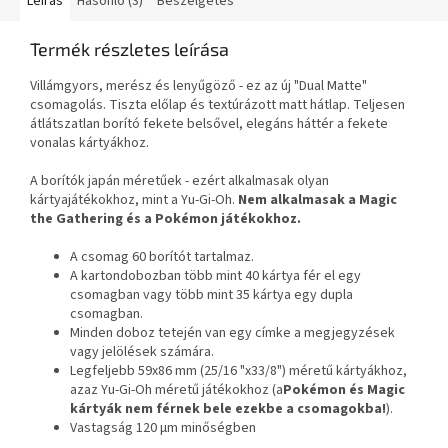
Leírás
Hasonló (3)
Beszélgetés
Termék részletes leírása
Villámgyors, merész és lenyűgöző - ez az új "Dual Matte"
csomagolás. Tiszta előlap és textúrázott matt hátlap. Teljesen
átlátszatlan borító fekete belsővel, elegáns háttér a fekete
vonalas kártyákhoz.
A borítók japán méretűek - ezért alkalmasak olyan
kártyajátékokhoz, mint a Yu-Gi-Oh.
Nem alkalmasak a Magic
the Gathering és a Pokémon játékokhoz.
A csomag 60 borítót tartalmaz.
A kartondobozban több mint 40 kártya fér el egy
csomagban vagy több mint 35 kártya egy dupla
csomagban.
Minden doboz tetején van egy címke a megjegyzések
vagy jelölések számára.
Legfeljebb 59x86 mm (25/16 "x33/8") méretű kártyákhoz,
azaz Yu-Gi-Oh méretű játékokhoz (a
Pokémon és Magic
kártyák nem férnek bele ezekbe a csomagokba!
).
Vastagság 120 μm minőségben