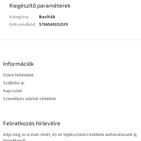
Kiegészítő paraméterek
Kategória
:
Borítók
EAN vonalkód
:
5706569151539
L
á
b
l
Információk
é
Üzleti feltételek
c
Szállitási ár
Kapcsolat
Személyes adatok védelme
Feliratkozás hírlevélre
Adja meg az e-mail címét, és mi tájékoztatást küldünk webáruházunk új
termékeiről.