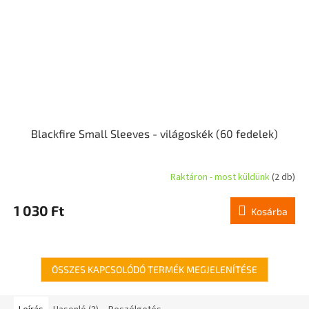
Blackfire Small Sleeves - világoskék (60 fedelek)
Raktáron - most küldünk
(2 db)
1 030 Ft
Kosárba
ÖSSZES KAPCSOLÓDÓ TERMÉK MEGJELENÍTÉSE