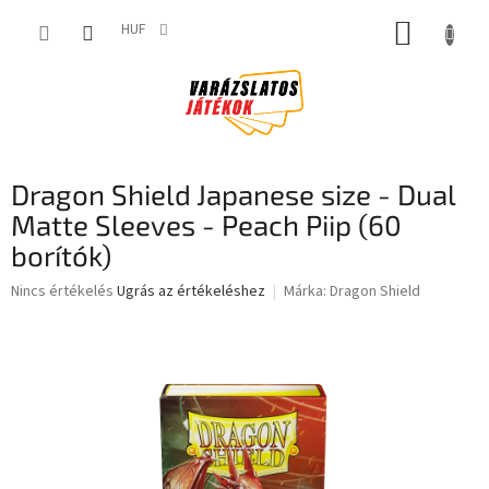
Ugrás
KOSÁR
a
HUF
fő
tartalomhoz
Dragon Shield Japanese size - Dual
Matte Sleeves - Peach Piip (60
borítók)
A
Nincs értékelés
Ugrás az értékeléshez
Márka:
Dragon Shield
termék
átlagos
értékelése
5-
ből
0,0
csillag.