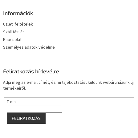
b
l
Információk
é
Üzleti feltételek
c
Szállitási ár
Kapcsolat
Személyes adatok védelme
Feliratkozás hírlevélre
Adja meg az e-mail címét, és mi tájékoztatást küldünk webáruházunk új
termékeiről.
E-mail
FELIRATKOZÁS