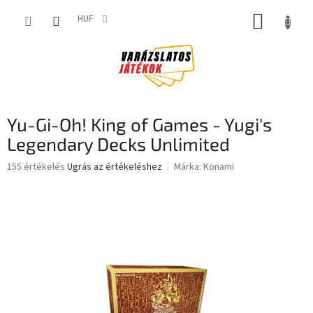
Ugrás
KOSÁR
a
HUF
fő
tartalomhoz
Yu-Gi-Oh! King of Games - Yugi's
Legendary Decks Unlimited
A
155 értékelés
Ugrás az értékeléshez
Márka:
Konami
termék
átlagos
értékelése
5-
ből
3,5
csillag.