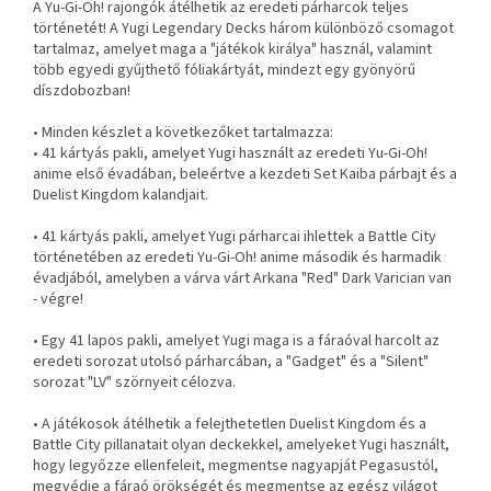
A Yu-Gi-Oh! rajongók átélhetik az eredeti párharcok teljes
történetét! A Yugi Legendary Decks három különböző csomagot
tartalmaz, amelyet maga a "játékok királya" használ, valamint
több egyedi gyűjthető fóliakártyát, mindezt egy gyönyörű
díszdobozban!
• Minden készlet a következőket tartalmazza:
• 41 kártyás pakli, amelyet Yugi használt az eredeti Yu-Gi-Oh!
anime első évadában, beleértve a kezdeti Set Kaiba párbajt és a
Duelist Kingdom kalandjait.
• 41 kártyás pakli, amelyet Yugi párharcai ihlettek a Battle City
történetében az eredeti Yu-Gi-Oh! anime második és harmadik
évadjából, amelyben a várva várt Arkana "Red" Dark Varician van
- végre!
• Egy 41 lapos pakli, amelyet Yugi maga is a fáraóval harcolt az
eredeti sorozat utolsó párharcában, a "Gadget" és a "Silent"
sorozat "LV" szörnyeit célozva.
• A játékosok átélhetik a felejthetetlen Duelist Kingdom és a
Battle City pillanatait olyan deckekkel, amelyeket Yugi használt,
hogy legyőzze ellenfeleit, megmentse nagyapját Pegasustól,
megvédje a fáraó örökségét és megmentse az egész világot