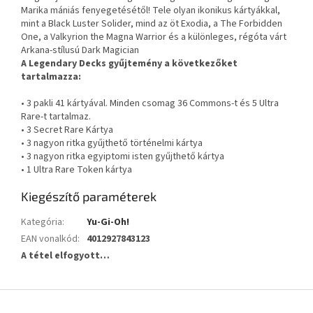
Marika mániás fenyegetésétől! Tele olyan ikonikus kártyákkal,
mint a Black Luster Solider, mind az öt Exodia, a The Forbidden
One, a Valkyrion the Magna Warrior és a különleges, régóta várt
Arkana-stílusú Dark Magician
A Legendary Decks gyűjtemény a következőket
tartalmazza:
• 3 pakli 41 kártyával. Minden csomag 36 Commons-t és 5 Ultra
Rare-t tartalmaz.
• 3 Secret Rare Kártya
• 3 nagyon ritka gyűjthető történelmi kártya
• 3 nagyon ritka egyiptomi isten gyűjthető kártya
• 1 Ultra Rare Token kártya
Kiegészítő paraméterek
Kategória
:
Yu-Gi-Oh!
EAN vonalkód
:
4012927843123
A tétel elfogyott…
L
á