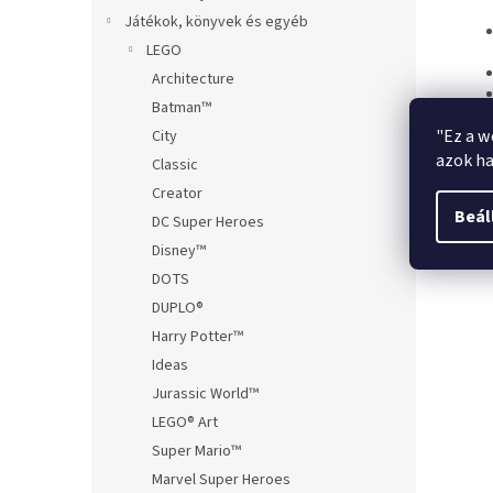
Játékok, könyvek és egyéb
LEGO
Architecture
Batman™
"Ez a w
City
azok ha
Classic
Creator
Beál
DC Super Heroes
Disney™
DOTS
DUPLO®
Harry Potter™
Ideas
Jurassic World™
LEGO® Art
Super Mario™
Marvel Super Heroes