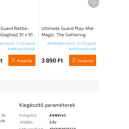
termék
 Guard Battle-
Ultimate Guard Play-Mat
illaghajó 91 x 91
Magic: The Gathering
Design 04
en most - 5-19 napon
Rendeljen most - 5-19 napon
belül postázzuk
belül postázzuk
t
3 890 Ft
Kosárba
Kosárba
Kiegészítő paraméterek
 20
Kategória
:
A4 Méret
yák
Jótállás
:
2 év