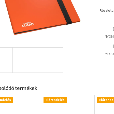
Részlete
NYOM
MEGO
solódó termékek
endelés
Előrendelés
Előrende