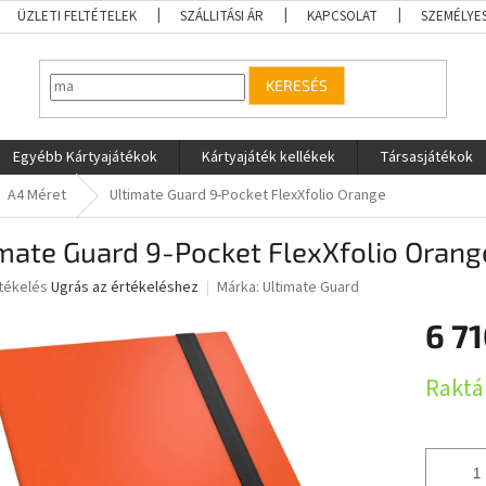
ÜZLETI FELTÉTELEK
SZÁLLITÁSI ÁR
KAPCSOLAT
SZEMÉLYE
KERESÉS
Egyébb Kártyajátékok
Kártyajáték kellékek
Társasjátékok
A4 Méret
Ultimate Guard 9-Pocket FlexXfolio Orange
mate Guard 9-Pocket FlexXfolio Orang
rtékelés
Ugrás az értékeléshez
Márka:
Ultimate Guard
6 71
ése
Egységár
Raktá