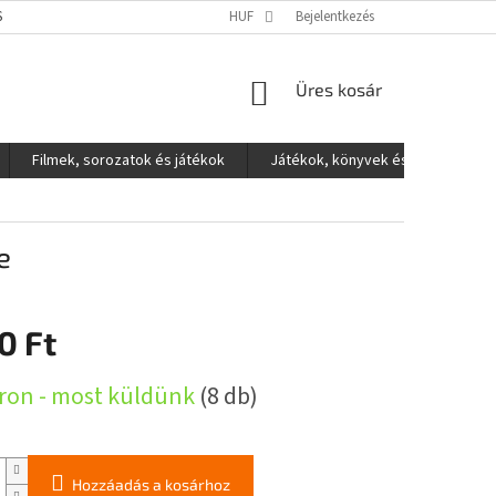
S ADATOK VÉDELME
HUF
Bejelentkezés
KOSÁR
Üres kosár
Filmek, sorozatok és játékok
Játékok, könyvek és egyéb
e
0 Ft
:
ron - most küldünk
(8 db)
Hozzáadás a kosárhoz