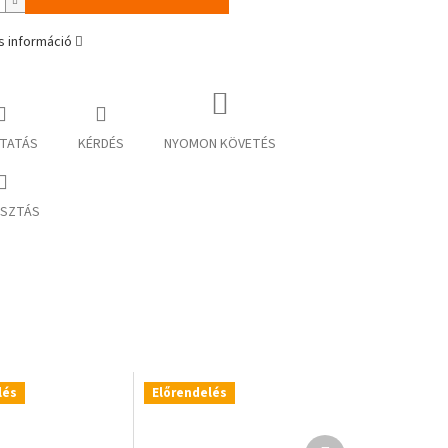
s információ
TATÁS
KÉRDÉS
NYOMON KÖVETÉS
SZTÁS
lés
Előrendelés
Következő