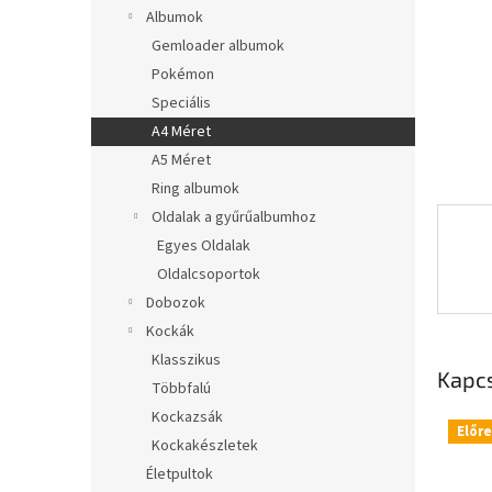
l
Albumok
Gemloader albumok
Pokémon
Speciális
A4 Méret
A5 Méret
Ring albumok
Oldalak a gyűrűalbumhoz
Egyes Oldalak
Oldalcsoportok
Dobozok
Kockák
Klasszikus
Kapc
Többfalú
Kockazsák
Előr
Kockakészletek
Életpultok