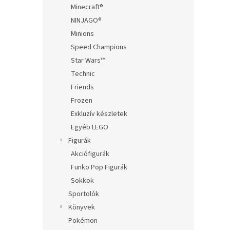
Minecraft®
NINJAGO®
Minions
Speed Champions
Star Wars™
Technic
Friends
Frozen
Exkluzív készletek
Egyéb LEGO
Figurák
Akciófigurák
Funko Pop Figurák
Sokkok
Sportolók
Könyvek
Pokémon