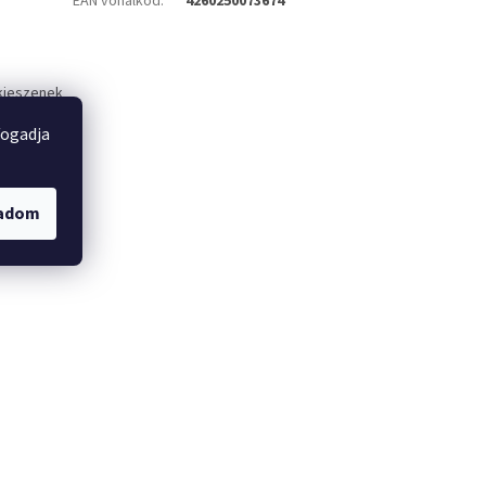
EAN vonalkód
:
4260250073674
 kieszenek
fogadja
készült
gadom