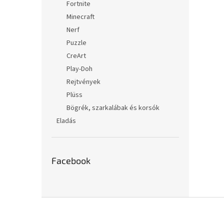
Fortnite
Minecraft
Nerf
Puzzle
CreArt
Play-Doh
Rejtvények
Plüss
Bögrék, szarkalábak és korsók
Eladás
Facebook
L
á