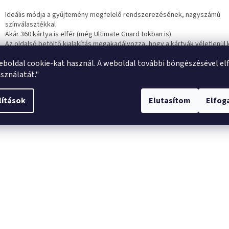
Ideális módja a gyűjtemény megfelelő rendszerezésének, nagyszámú
színválasztékkal
Akár 360 kártya is elfér (még Ultimate Guard tokban is)
Az oldalsó betöltő kialakítás megakadályozza, hogy a kártyák véletlenül
a rekeszből
eboldal cookie-kat használ. A weboldal további böngészésével el
20 lap 9 fiches, archiválásra alkalmas, savmentes, PVC-mentes anyagból 
A rugalmas szalag megakadályozza a mappák véletlen kinyitását
sználatát."
Elegáns kialakítás, könnyű súly
lítások
Elutasítom
Elfo