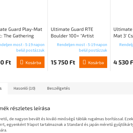
ate Guard Play-Mat
Ultimate Guard RTE
Ultimate
: The Gathering
Boulder 100+ "Artist
Mat 3' Cs
yn Eclipsed" - Black
Edition #3 Dominik
cm
deljen most - 5-19 napon
Rendeljen most - 5-19 napon
Rendelj
on 2
Mayer" Duo-Pack
belül postázzuk
belül postázzuk
0 Ft
15 750 Ft
4 530 F
Kosárba
Kosárba
s
Hasonló (10)
Beszélgetés
mék részletes leírása
vető, de nagyon bevált és kiváló minőségű táblák rugalmas borítással. Ezek
rrt, egyenként 9 lapot tartalmaznak a Standard és japán méretű gyűjtőkárt
ára.