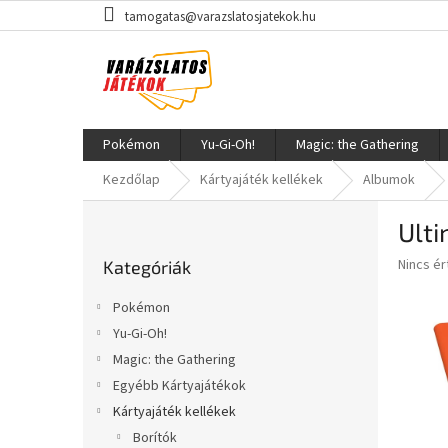
Ugrás
tamogatas@varazslatosjatekok.hu
a
fő
tartalomhoz
Pokémon
Yu-Gi-Oh!
Magic: the Gathering
Kezdőlap
Kártyajáték kellékek
Albumok
O
Ulti
l
Kategóriák
d
A
Nincs é
Kategóriák
átugrása
a
termék
l
átlagos
Pokémon
s
értékel
Yu-Gi-Oh!
5-
ó
ből
Magic: the Gathering
p
0,0
a
Egyébb Kártyajátékok
csillag.
n
Kártyajáték kellékek
e
Borítók