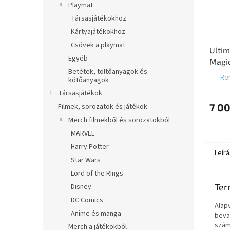
Playmat
Társasjátékokhoz
Kártyajátékokhoz
Csövek a playmat
Ultim
Egyéb
Magic
Betétek, töltőanyagok és
"Lorw
Ren
kötőanyagok
Comm
Társasjátékok
7 00
Filmek, sorozatok és játékok
Merch filmekből és sorozatokból
MARVEL
Harry Potter
Leírá
Star Wars
Lord of the Rings
Ter
Disney
DC Comics
Alap
Anime és manga
beva
szám
Merch a játékokból