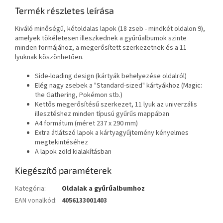
Termék részletes leírása
Kiváló minőségű, kétoldalas lapok (18 zseb - mindkét oldalon 9),
amelyek tökéletesen illeszkednek a gyűrűalbumok szinte
minden formájához, a megerősített szerkezetnek és a 11
lyuknak köszönhetően.
Side-loading design (kártyák behelyezése oldalról)
Elég nagy zsebek a "Standard-sized" kártyákhoz (Magic:
the Gathering, Pokémon stb.)
Kettős megerősítésű szerkezet, 11 lyuk az univerzális
illesztéshez minden típusú gyűrűs mappában
A4 formátum (méret 237 x 290 mm)
Extra átlátszó lapok a kártyagyűjtemény kényelmes
megtekintéséhez
A lapok zöld kialakításban
Kiegészítő paraméterek
Kategória
:
Oldalak a gyűrűalbumhoz
EAN vonalkód
:
4056133001403