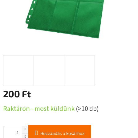
200 Ft
Egységár:
Raktáron - most küldünk
(>10 db)
Hozzáadás a kosárhoz