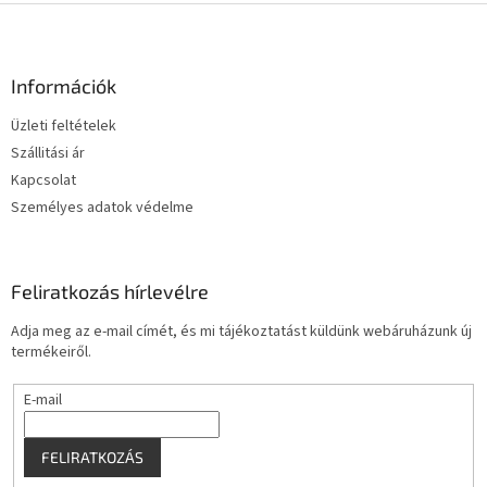
L
á
b
l
Információk
é
Üzleti feltételek
c
Szállitási ár
Kapcsolat
Személyes adatok védelme
Feliratkozás hírlevélre
Adja meg az e-mail címét, és mi tájékoztatást küldünk webáruházunk új
termékeiről.
E-mail
FELIRATKOZÁS