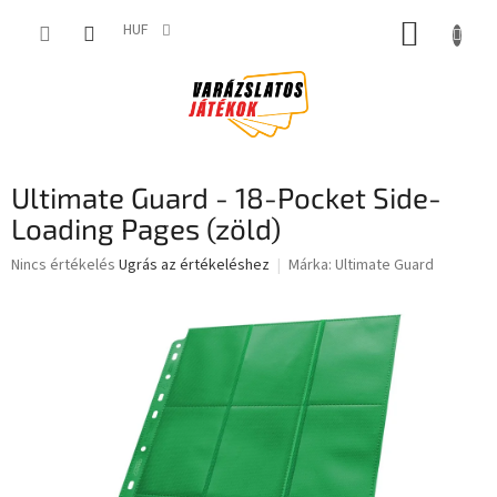
Ugrás
KOSÁR
a
HUF
fő
tartalomhoz
Ultimate Guard - 18-Pocket Side-
Loading Pages (zöld)
A
Nincs értékelés
Ugrás az értékeléshez
Márka:
Ultimate Guard
termék
átlagos
értékelése
5-
ből
0,0
csillag.