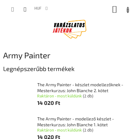
Ugrás
KOSÁR
a
HUF
fő
tartalomhoz
Army Painter
Legnépszerűbb termékek
The Army Painter - készlet modellezőknek -
Mesterkurzus: John Blanche 2. kötet
Raktáron - most küldünk
(2 db)
14 020 Ft
The Army Painter - modellező készlet -
Mesterkurzus: John Blanche 1. kötet
Raktáron - most küldünk
(2 db)
14 020 Ft