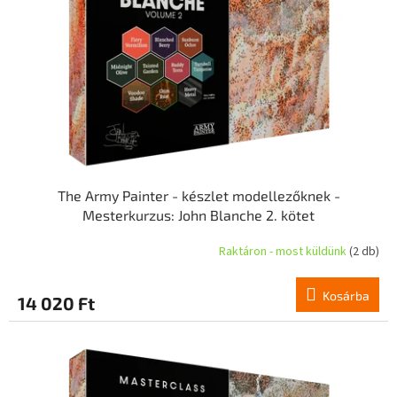
k
é
e
s
k
e
l
i
s
t
á
j
a
The Army Painter - készlet modellezőknek -
Mesterkurzus: John Blanche 2. kötet
Raktáron - most küldünk
(2 db)
Kosárba
14 020 Ft