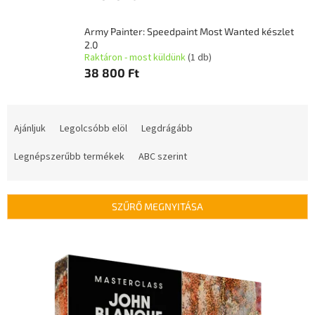
Army Painter: Speedpaint Most Wanted készlet
2.0
Raktáron - most küldünk
(1 db)
38 800 Ft
T
e
Ajánljuk
Legolcsóbb elöl
Legdrágább
r
m
Legnépszerűbb termékek
ABC szerint
é
k
e
SZŰRŐ MEGNYITÁSA
k
r
T
e
e
n
r
d
m
e
é
z