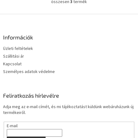
összesen
3
termék
L
i
s
L
t
á
a
b
i
l
Információk
r
é
á
Üzleti feltételek
c
n
Szállitási ár
y
í
Kapcsolat
t
Személyes adatok védelme
á
s
e
l
Feliratkozás hírlevélre
e
m
Adja meg az e-mail címét, és mi tájékoztatást küldünk webáruházunk új
e
termékeiről.
i
E-mail