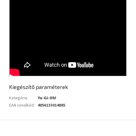
Kiegészítő paraméterek
Kategória
:
Yu-Gi-Oh!
EAN vonalkód
:
4056133014885
L
á