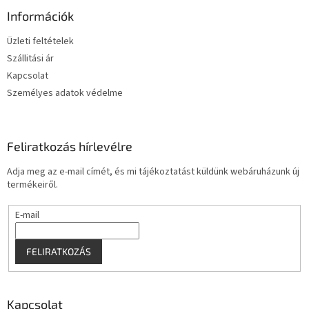
b
l
Információk
é
Üzleti feltételek
c
Szállitási ár
Kapcsolat
Személyes adatok védelme
Feliratkozás hírlevélre
Adja meg az e-mail címét, és mi tájékoztatást küldünk webáruházunk új
termékeiről.
E-mail
FELIRATKOZÁS
Kapcsolat