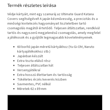
Termék részletes leírása
Védje kártyáit, mint egy szamuráj az Ultimate Guard Katana
Covers segítségével! A japán kézművesség, a precizitás és a
minőségi kivitelezés hagyományait tiszteletben tartó
csomagolás magától értetődő. Teljesen átlátszatlan, rendkívül
tartós és nagyszerű megjelenésű csomagolás, amely megfelel
a játékosok és a gyűjtők legmagasabb követelményeinek.
60 borító japán méretű kártyákhoz (Yu-Gi-Oh!, Naruto
kártyajátékokhoz stb.)
Japánban készült
Extra tiszta elülső rész
Teljesen átlátszatlan hát
Versenyjátékraí
Extra hosszú élettartam és tartósság
Tökéletes érzés keverés közben
Savmentes, PVC nélkül
Méretek 62 x 89 mm