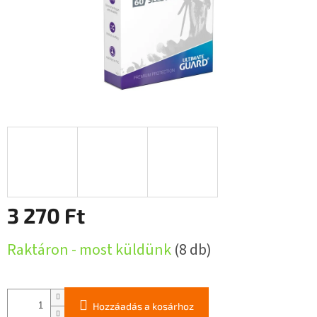
3 270 Ft
Egységár:
Raktáron - most küldünk
(8 db)
Hozzáadás a kosárhoz