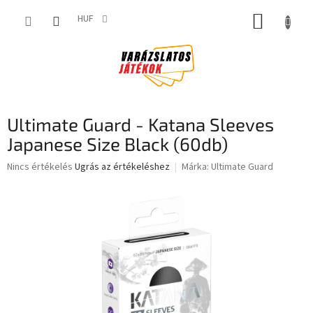
Ugrás
KOSÁR
a
HUF
fő
tartalomhoz
Ultimate Guard - Katana Sleeves
Japanese Size Black (60db)
A
Nincs értékelés
Ugrás az értékeléshez
Márka:
Ultimate Guard
termék
átlagos
értékelése
5-
ből
0,0
csillag.