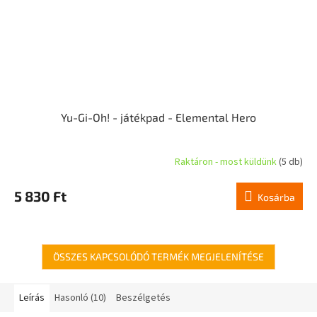
Yu-Gi-Oh! - játékpad - Elemental Hero
Raktáron - most küldünk
(5 db)
5 830 Ft
Kosárba
ÖSSZES KAPCSOLÓDÓ TERMÉK MEGJELENÍTÉSE
Leírás
Hasonló (10)
Beszélgetés