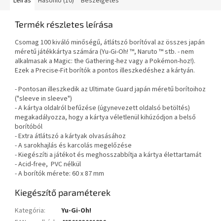
Leírás
Hasonló (10)
Beszélgetés
Termék részletes leírása
Csomag 100 kiváló minőségű, átlátszó borítóval az összes japán
méretű játékkártya számára (Yu-Gi-Oh! ™, Naruto ™ stb. - nem
alkalmasak a Magic: the Gathering-hez vagy a Pokémon-hoz!).
Ezek a Precise-Fit borítók a pontos illeszkedéshez a kártyán.
- Pontosan illeszkedik az Ultimate Guard japán méretű borítoihoz
("sleeve in sleeve")
- A kártya oldalról befűzése (úgynevezett oldalsó betöltés)
megakadályozza, hogy a kártya véletlenül kihúzódjon a belső
borítóból
- Extra átlátszó a kártyak olvasásához
- A sarokhajlás és karcolás megelőzése
- Kiegészíti a játékot és meghosszabbítja a kártya élettartamát
- Acid-free, PVC nélkül
- A borítók mérete: 60 x 87 mm
Kiegészítő paraméterek
Kategória
:
Yu-Gi-Oh!