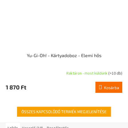
Yu-Gi-Oh! - Kártyadoboz - Elemi hős
Raktáron - most küldünk
(>10 db)
1 870 Ft
Kosárba
ÖSSZES KAPCSOLÓDÓ TERMÉK MEGJELENÍTÉSE