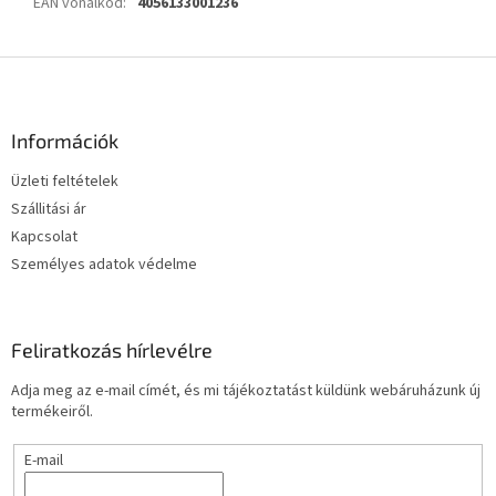
EAN vonalkód
:
4056133001236
L
á
b
l
Információk
é
Üzleti feltételek
c
Szállitási ár
Kapcsolat
Személyes adatok védelme
Feliratkozás hírlevélre
Adja meg az e-mail címét, és mi tájékoztatást küldünk webáruházunk új
termékeiről.
E-mail