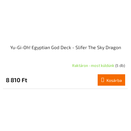
Yu-Gi-Oh! Egyptian God Deck - Slifer The Sky Dragon
Raktáron - most küldünk
(5 db)
A
termék
átlagos
8 810 Ft
Kosárba
értékelése
5-
ből
3,3
csillag.