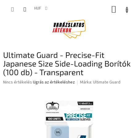
Ugrás
KOSÁR
a
HUF
fő
tartalomhoz
Ultimate Guard - Precise-Fit
Japanese Size Side-Loading Borítók
(100 db) - Transparent
A
Nincs értékelés
Ugrás az értékeléshez
Márka:
Ultimate Guard
termék
átlagos
értékelése
5-
ből
0,0
csillag.