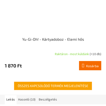
Yu-Gi-Oh! - Kártyadoboz - Elemi hős
Raktáron - most küldünk
(>10 db)
1 870 Ft
Kosárba
ÖSSZES KAPCSOLÓDÓ TERMÉK MEGJELENÍTÉSE
Leírás
Hasonló (10)
Beszélgetés