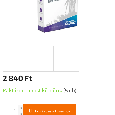
2 840 Ft
Egységár:
Raktáron - most küldünk
(5 db)
Hozzáadás a kosárhoz