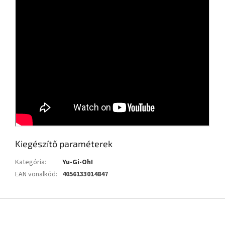
Kiegészítő paraméterek
Kategória
:
Yu-Gi-Oh!
EAN vonalkód
:
4056133014847
L
á