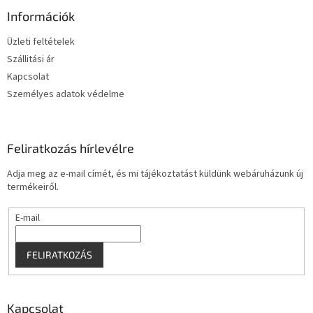
b
l
Információk
é
Üzleti feltételek
c
Szállitási ár
Kapcsolat
Személyes adatok védelme
Feliratkozás hírlevélre
Adja meg az e-mail címét, és mi tájékoztatást küldünk webáruházunk új
termékeiről.
E-mail
FELIRATKOZÁS
Kapcsolat