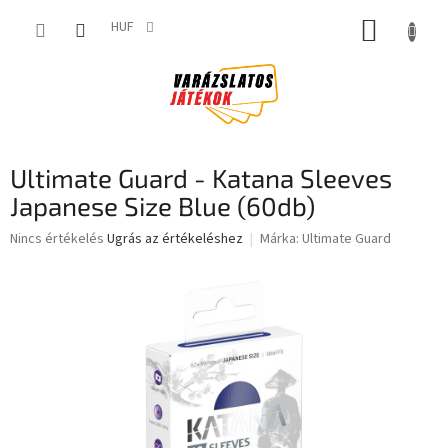
Ugrás
KOSÁR
a
HUF
fő
tartalomhoz
Ultimate Guard - Katana Sleeves
Japanese Size Blue (60db)
A
Nincs értékelés
Ugrás az értékeléshez
Márka:
Ultimate Guard
termék
átlagos
értékelése
5-
ből
0,0
csillag.