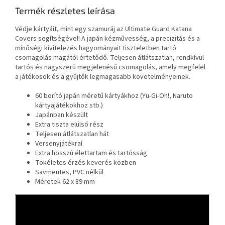
Termék részletes leírása
Védje kártyáit, mint egy szamuráj az Ultimate Guard Katana
Covers segítségével! A japán kézművesség, a precizitás és a
minőségi kivitelezés hagyományait tiszteletben tartó
csomagolás magától értetődő. Teljesen átlátszatlan, rendkívül
tartós és nagyszerű megjelenésű csomagolás, amely megfelel
a játékosok és a gyűjtők legmagasabb követelményeinek.
60 borító japán méretű kártyákhoz (Yu-Gi-Oh!, Naruto
kártyajátékokhoz stb.)
Japánban készült
Extra tiszta elülső rész
Teljesen átlátszatlan hát
Versenyjátékraí
Extra hosszú élettartam és tartósság
Tökéletes érzés keverés közben
Savmentes, PVC nélkül
Méretek 62 x 89 mm