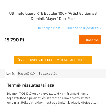
Ultimate Guard RTE Boulder 100+ "Artist Edition #3
Dominik Mayer" Duo-Pack
Rendeljen most - 5-19 napon belül postázzuk
15 790 Ft
Kosárba
ÖSSZES KAPCSOLÓDÓ TERMÉK MEGJELENÍTÉSE
Leírás
Hasonló (10)
Beszélgetés
Termék részletes leírása
Digimon TCG játékosok vigyázzatok! Ha már a maximumra
fejlesztetted a paklidat, és szeretnéd a következő szintre
emelni a játékodat, akkor most egy limitált kiadású, kifejezetten