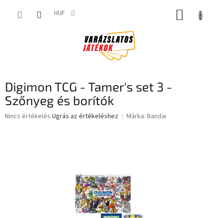
Ugrás
KOSÁR
a
HUF
fő
tartalomhoz
Digimon TCG - Tamer's set 3 -
Szőnyeg és borítók
A
Nincs értékelés
Ugrás az értékeléshez
Márka:
Bandai
termék
átlagos
értékelése
5-
ből
0,0
csillag.