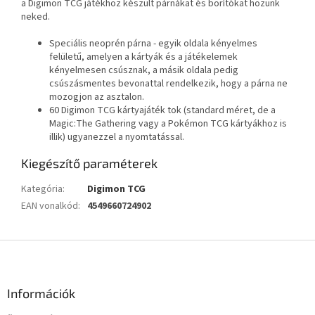
a Digimon TCG játékhoz készült párnákat és borítókat hozunk
neked.
Speciális neoprén párna - egyik oldala kényelmes
felületű, amelyen a kártyák és a játékelemek
kényelmesen csúsznak, a másik oldala pedig
csúszásmentes bevonattal rendelkezik, hogy a párna ne
mozogjon az asztalon.
60 Digimon TCG kártyajáték tok (standard méret, de a
Magic:The Gathering vagy a Pokémon TCG kártyákhoz is
illik) ugyanezzel a nyomtatással.
Kiegészítő paraméterek
Kategória
:
Digimon TCG
EAN vonalkód
:
4549660724902
L
á
b
l
Információk
é