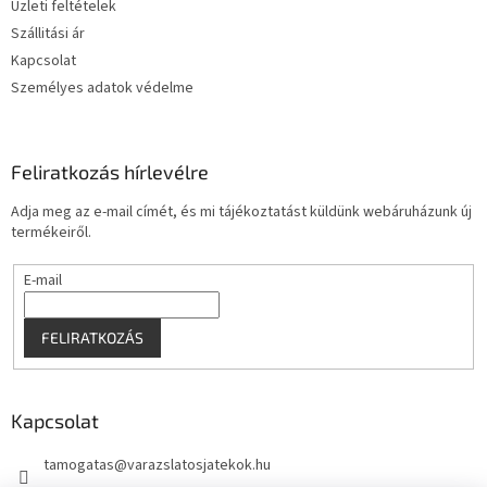
Üzleti feltételek
c
Szállitási ár
Kapcsolat
Személyes adatok védelme
Feliratkozás hírlevélre
Adja meg az e-mail címét, és mi tájékoztatást küldünk webáruházunk új
termékeiről.
E-mail
FELIRATKOZÁS
Kapcsolat
tamogatas
@
varazslatosjatekok.hu