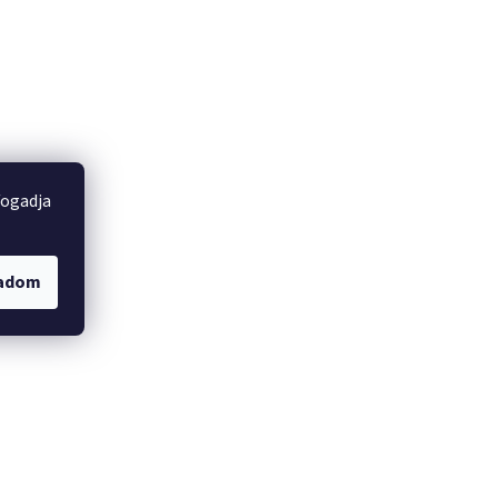
fogadja
gadom