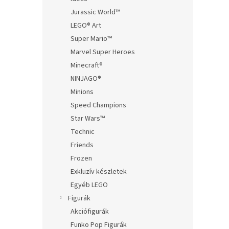
Jurassic World™
LEGO® Art
Super Mario™
Marvel Super Heroes
Minecraft®
NINJAGO®
Minions
Speed Champions
Star Wars™
Technic
Friends
Frozen
Exkluzív készletek
Egyéb LEGO
Figurák
Akciófigurák
Funko Pop Figurák