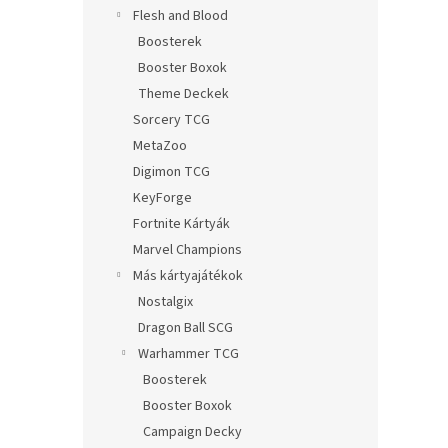
l
Flesh and Blood
Boosterek
Booster Boxok
Theme Deckek
Sorcery TCG
MetaZoo
Digimon TCG
KeyForge
Fortnite Kártyák
Marvel Champions
Más kártyajátékok
Nostalgix
Dragon Ball SCG
Warhammer TCG
Boosterek
Booster Boxok
Campaign Decky