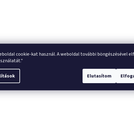
eboldal cookie-kat használ. A weboldal további böngészésével el
sználatát."
lítások
Elutasítom
Elfo