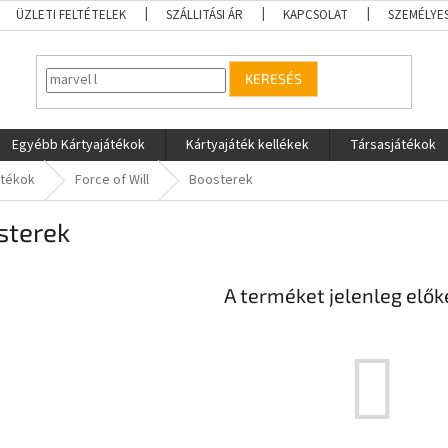
ÜZLETI FELTÉTELEK
SZÁLLITÁSI ÁR
KAPCSOLAT
SZEMÉLYE
KERESÉS
Egyébb Kártyajátékok
Kártyajáték kellékek
Társasjátékok
átékok
Force of Will
Boosterek
sterek
A terméket jelenleg előké