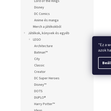
Lord of the Rings
Disney
DC Comics
Anime és manga
Merch a játékokból
Játékok, könyvek és egyéb
LEGO
"Ez a w
Architecture
azok ha
Batman™
City
Beál
Classic
Creator
DC Super Heroes
Disney™
DOTS
DUPLO®
Harry Potter™
Ideas