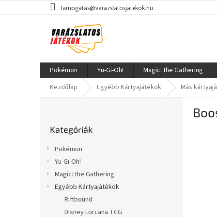
Ugrás
tamogatas@varazslatosjatekok.hu
a
fő
tartalomhoz
Pokémon
Yu-Gi-Oh!
Magic: the Gathering
Kezdőlap
Egyébb Kártyajátékok
Más kártyaj
O
Boo
l
Kategóriák
d
Kategóriák
átugrása
a
l
Pokémon
s
Yu-Gi-Oh!
ó
Magic: the Gathering
p
a
Egyébb Kártyajátékok
n
Riftbound
e
Disney Lorcana TCG