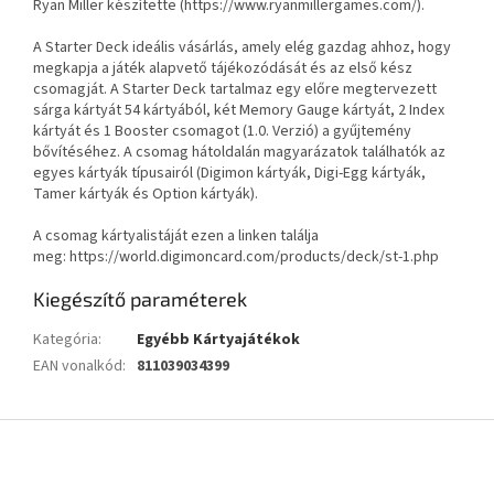
Ryan Miller készítette (https://www.ryanmillergames.com/).
A Starter Deck ideális vásárlás, amely elég gazdag ahhoz, hogy
megkapja a játék alapvető tájékozódását és az első kész
csomagját. A Starter Deck tartalmaz egy előre megtervezett
sárga kártyát 54 kártyából, két Memory Gauge kártyát, 2 Index
kártyát és 1 Booster csomagot (1.0. Verzió) a gyűjtemény
bővítéséhez. A csomag hátoldalán magyarázatok találhatók az
egyes kártyák típusairól (Digimon kártyák, Digi-Egg kártyák,
Tamer kártyák és Option kártyák).
A csomag kártyalistáját ezen a linken találja
meg: https://world.digimoncard.com/products/deck/st-1.php
Kiegészítő paraméterek
Kategória
:
Egyébb Kártyajátékok
EAN vonalkód
:
811039034399
L
á
b