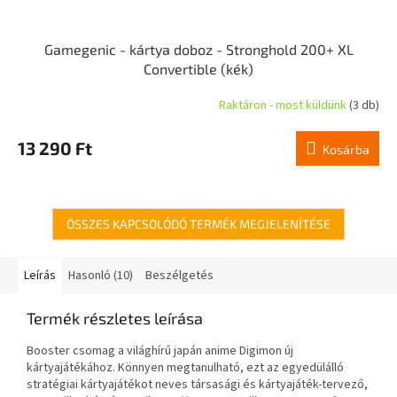
Gamegenic - kártya doboz - Stronghold 200+ XL
Convertible (kék)
Raktáron - most küldünk
(3 db)
13 290 Ft
Kosárba
ÖSSZES KAPCSOLÓDÓ TERMÉK MEGJELENÍTÉSE
Leírás
Hasonló (10)
Beszélgetés
Termék részletes leírása
Booster csomag a világhírű japán anime Digimon új
kártyajátékához. Könnyen megtanulható, ezt az egyedülálló
stratégiai kártyajátékot neves társasági és kártyajáték-tervező,