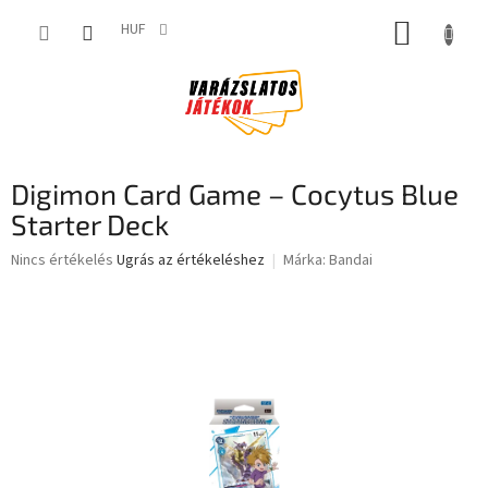
Ugrás
KOSÁR
a
HUF
fő
tartalomhoz
Digimon Card Game – Cocytus Blue
Starter Deck
A
Nincs értékelés
Ugrás az értékeléshez
Márka:
Bandai
termék
átlagos
értékelése
5-
ből
0,0
csillag.