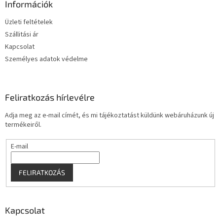
l
Információk
é
Üzleti feltételek
c
Szállitási ár
Kapcsolat
Személyes adatok védelme
Feliratkozás hírlevélre
Adja meg az e-mail címét, és mi tájékoztatást küldünk webáruházunk új
termékeiről.
E-mail
FELIRATKOZÁS
Kapcsolat