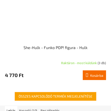
She-Hulk - Funko POP! figura - Hulk
Raktáron - most küldünk
(3 db)
4 770 Ft
Kosárba
ÖSSZES KAPCSOLÓDÓ TERMÉK MEGJELENÍTÉSE
Leírás
Hasonló (10)
Beszélgetés