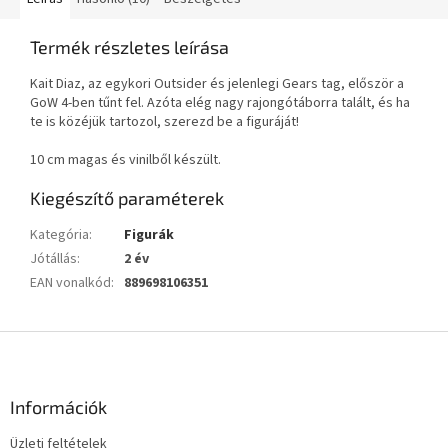
Termék részletes leírása
Kait Diaz, az egykori Outsider és jelenlegi Gears tag, először a
GoW 4-ben tűnt fel. Azóta elég nagy rajongótáborra talált, és ha
te is közéjük tartozol, szerezd be a figuráját!
10 cm magas és vinilből készült.
Kiegészítő paraméterek
Kategória
:
Figurák
Jótállás
:
2 év
EAN vonalkód
:
889698106351
L
á
b
l
Információk
é
Üzleti feltételek