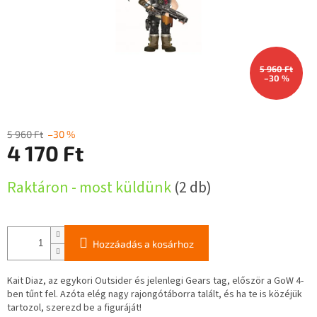
5 960 Ft
–30 %
5 960 Ft
–30 %
4 170 Ft
Egységár:
Raktáron - most küldünk
(2 db)
Hozzáadás a kosárhoz
Kait Diaz, az egykori Outsider és jelenlegi Gears tag, először a GoW 4-
ben tűnt fel. Azóta elég nagy rajongótáborra talált, és ha te is közéjük
tartozol, szerezd be a figuráját!