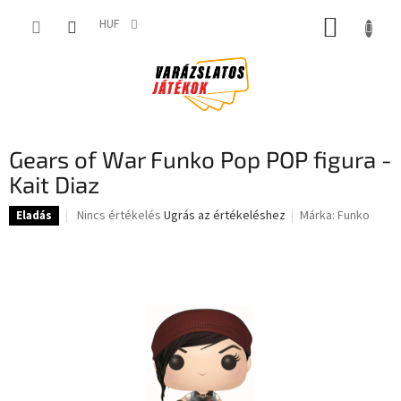
Ugrás
KOSÁR
a
HUF
fő
tartalomhoz
Gears of War Funko Pop POP figura -
Kait Diaz
A
Nincs értékelés
Ugrás az értékeléshez
Márka:
Funko
Eladás
termék
átlagos
értékelése
5-
ből
0,0
csillag.