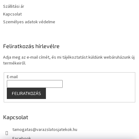
c
Szállitási ár
Kapcsolat
Személyes adatok védelme
Feliratkozás hírlevélre
Adja meg az e-mail címét, és mi tájékoztatást küldünk webáruházunk új
termékeiről.
E-mail
FELIRATKOZÁS
Kapcsolat
tamogatas
@
varazslatosjatekok.hu
Facebook