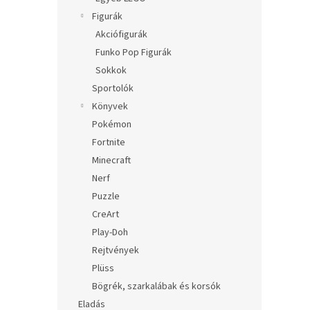
Figurák
Akciófigurák
Funko Pop Figurák
Sokkok
Sportolók
Könyvek
Pokémon
Fortnite
Minecraft
Nerf
Puzzle
CreArt
Play-Doh
Rejtvények
Plüss
Bögrék, szarkalábak és korsók
Eladás