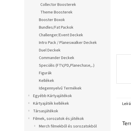
l
Collector Boosterek
Theme Boosterek
Booster Boxok
Bundles/Fat Packok
Challenger/Event Deckek
Intro Pack / Planeswalker Deckek
Duel Deckek
Commander Deckek
Speciális (FTV,PD,Planechase,..)
Figurák
Kellékek
Idegennyelvű Termékek
Egyébb Kártyajátékok
Kártyajáték kellékek
Leírá
Társasjátékok
Filmek, sorozatok és játékok
Ter
Merch filmekből és sorozatokból