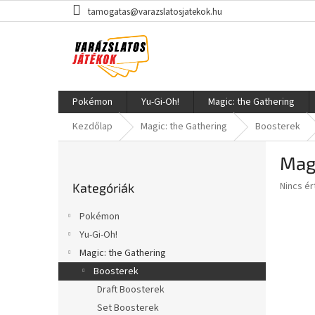
Ugrás
tamogatas@varazslatosjatekok.hu
a
fő
tartalomhoz
Pokémon
Yu-Gi-Oh!
Magic: the Gathering
Kezdőlap
Magic: the Gathering
Boosterek
O
Magi
l
Kategóriák
d
A
Nincs é
Kategóriák
átugrása
a
termék
l
átlagos
Pokémon
s
értékel
Yu-Gi-Oh!
5-
ó
ből
Magic: the Gathering
p
0,0
a
Boosterek
csillag.
n
Draft Boosterek
e
Set Boosterek