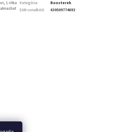
i, 1 ritka
Kategória
:
Boosterek
rtalmazhat
EAN vonalkód
:
630509774692
fogadja