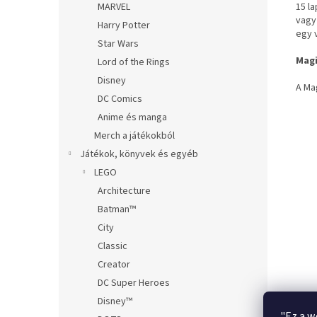
15 l
MARVEL
vagy
Harry Potter
egy v
Star Wars
Magi
Lord of the Rings
Disney
A Ma
DC Comics
Anime és manga
Merch a játékokból
Játékok, könyvek és egyéb
LEGO
Architecture
Batman™
City
Classic
Creator
DC Super Heroes
Disney™
"Ez a w