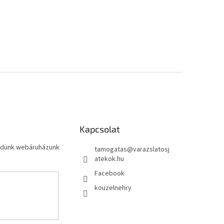
Kapcsolat
küldünk webáruházunk
tamogatas
@
varazslatosj
atekok.hu
Facebook
kouzelnehry