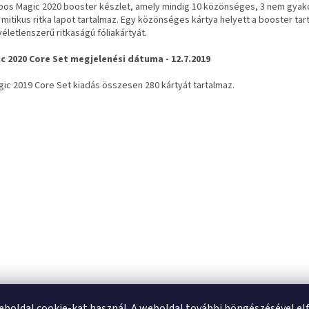
apos Magic 2020 booster készlet, amely mindig 10 közönséges, 3 nem gyakor
 mitikus ritka lapot tartalmaz. Egy közönséges kártya helyett a booster ta
életlenszerű ritkaságú fóliakártyát.
c 2020 Core Set megjelenési dátuma - 12.7.2019
gic 2019 Core Set kiadás összesen 280 kártyát tartalmaz.
eboldal cookie-kat használ. A weboldal további böngészésével el