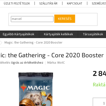
ÜZLETI FELTÉTELEK
SZÁLLITÁSI ÁR
KAPCSOLAT
SZEMÉLYE
KERESÉS
Egyébb Kártyajátékok
Kártyajáték kellékek
Társasjátékok
Magic: the Gathering - Core 2020 Booster
c: the Gathering - Core 2020 Booster
rtékelés
Ugrás az értékeléshez
Márka:
WotC
2 8
ése
Egységár
Raktá