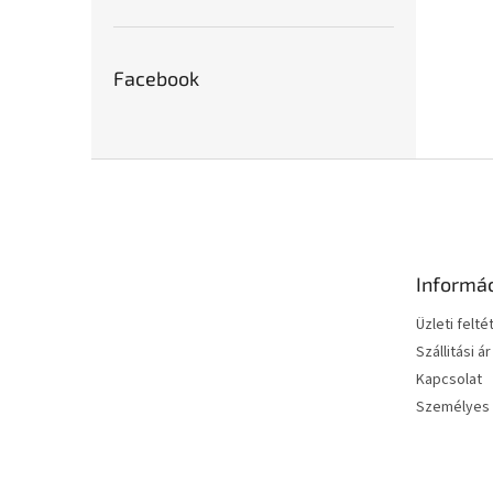
Facebook
L
á
b
l
é
Informá
c
Üzleti felté
Szállitási ár
Kapcsolat
Személyes 