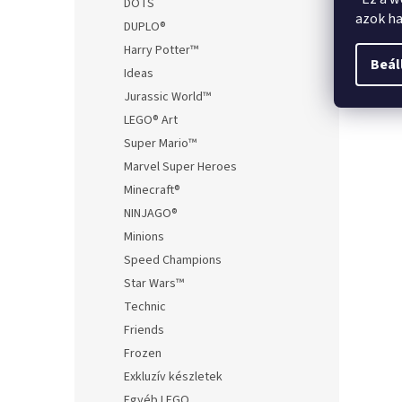
DOTS
azok ha
DUPLO®
Harry Potter™
Beál
Ideas
Jurassic World™
LEGO® Art
Super Mario™
Marvel Super Heroes
Minecraft®
NINJAGO®
Minions
Speed Champions
Star Wars™
Technic
Friends
Frozen
Exkluzív készletek
Egyéb LEGO