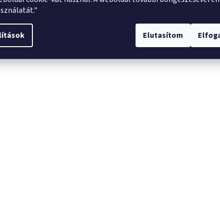
sználatát."
lítások
Elutasítom
Elfo