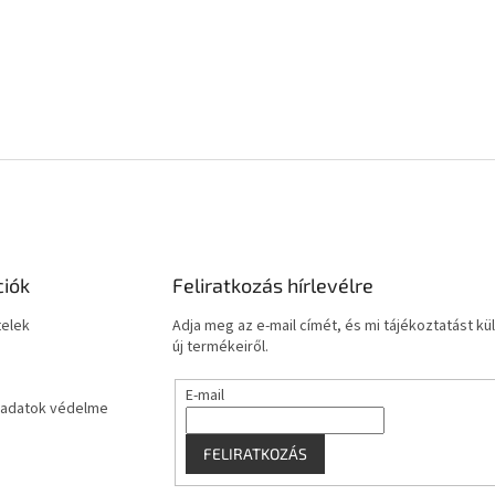
ciók
Feliratkozás hírlevélre
telek
Adja meg az e-mail címét, és mi tájékoztatást 
új termékeiről.
E-mail
adatok védelme
FELIRATKOZÁS