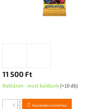
11 500 Ft
Egységár:
Raktáron - most küldünk
(>10 db)
Hozzáadás a kosárhoz