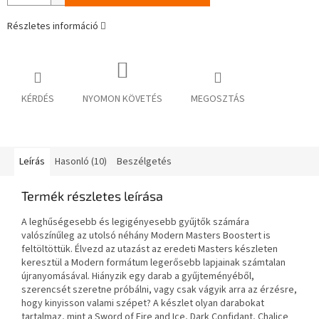
Részletes információ
KÉRDÉS
NYOMON KÖVETÉS
MEGOSZTÁS
Leírás
Hasonló (10)
Beszélgetés
Termék részletes leírása
A leghűségesebb és legigényesebb gyűjtők számára
valószínűleg az utolsó néhány Modern Masters Boostert is
feltöltöttük. Élvezd az utazást az eredeti Masters készleten
keresztül a Modern formátum legerősebb lapjainak számtalan
újranyomásával. Hiányzik egy darab a gyűjteményéből,
szerencsét szeretne próbálni, vagy csak vágyik arra az érzésre,
hogy kinyisson valami szépet? A készlet olyan darabokat
tartalmaz, mint a Sword of Fire and Ice, Dark Confidant, Chalice