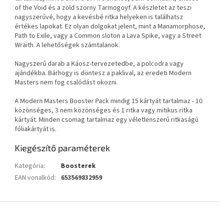
of the Void és a zöld szörny Tarmogoyf. A készletet az teszi
nagyszerűvé, hogy a kevésbé ritka helyeken is találhatsz
értékes lapokat. Ez olyan dolgokat jelent, mint a Manamorphose,
Path to Exile, vagy a Common sloton a Lava Spike, vagy a Street
Wraith. A lehetőségek számtalanok.
Nagyszerű darab a Káosz-tervezetedbe, a polcodra vagy
ajándékba. Bárhogy is döntesz a paklival, az eredeti Modern
Masters nem fog csalódást okozni.
A Modern Masters Booster Pack mindig 15 kártyát tartalmaz - 10
közönséges, 3 nem közönséges és 1 ritka vagy mitikus ritka
kártyát. Minden csomag tartalmaz egy véletlenszerű ritkaságú
fóliakártyát is.
Kiegészítő paraméterek
Kategória
:
Boosterek
EAN vonalkód
:
653569832959
L
á