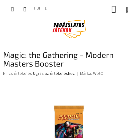
Ugrás
KOSÁR
a
HUF
fő
tartalomhoz
Magic: the Gathering - Modern
Masters Booster
A
Nincs értékelés
Ugrás az értékeléshez
Márka:
WotC
termék
átlagos
értékelése
5-
ből
0,0
csillag.