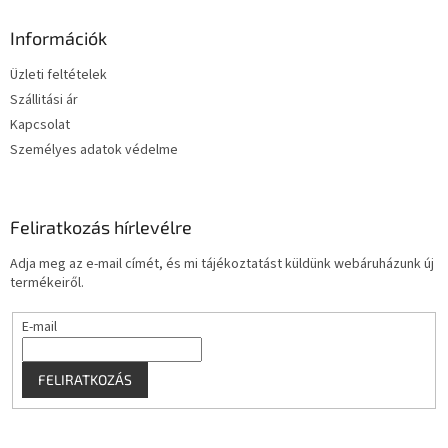
b
l
Információk
é
Üzleti feltételek
c
Szállitási ár
Kapcsolat
Személyes adatok védelme
Feliratkozás hírlevélre
Adja meg az e-mail címét, és mi tájékoztatást küldünk webáruházunk új
termékeiről.
E-mail
FELIRATKOZÁS