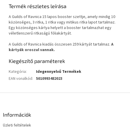
Termék részletes leírása
A Guilds of Ravnica 15 lapos booster szettje, amely mindig 10
közönséges, 3 ritka, 1 ritka vagy mitikus ritka lapot tartalmaz.
Egy közönséges kártya helyett a booster tartalmazhat egy
véletlenszerű ritkaságú fóliakártyát.
A Guilds of Ravnica kiadás összesen 259 kártyát tartalmaz.
A
kártyák oroszul vannak.
Kiegészítő paraméterek
Kategória
:
Idegennyelvű Termékek
EAN vonalkód
:
5010993482023
L
á
b
l
Információk
é
Üzleti feltételek
c