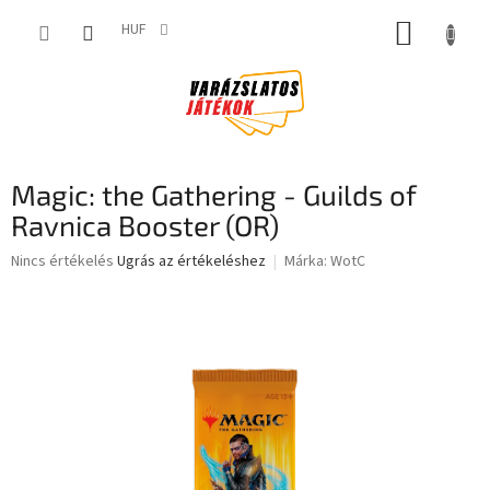
Ugrás
KOSÁR
a
HUF
fő
tartalomhoz
Magic: the Gathering - Guilds of
Ravnica Booster (OR)
A
Nincs értékelés
Ugrás az értékeléshez
Márka:
WotC
termék
átlagos
értékelése
5-
ből
0,0
csillag.