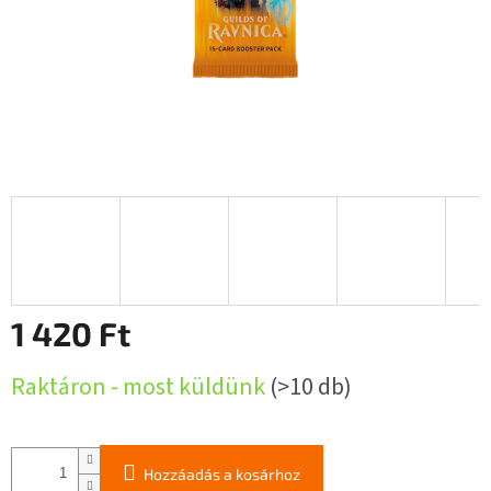
1 420 Ft
Egységár:
Raktáron - most küldünk
(>10 db)
Hozzáadás a kosárhoz