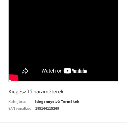
Kiegészítő paraméterek
Kategória
:
Idegennyelvű Termékek
EAN vonalkód
:
195166115269
L