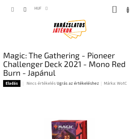
Ugrás
KOSÁR
a
HUF
fő
tartalomhoz
Magic: The Gathering - Pioneer
Challenger Deck 2021 - Mono Red
Burn - Japánul
A
Nincs értékelés
Ugrás az értékeléshez
Márka:
WotC
Eladás
termék
átlagos
értékelése
5-
ből
0,0
csillag.