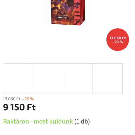
13 060 Ft
–29 %
13 060 Ft
–29 %
9 150 Ft
Egységár:
Raktáron - most küldünk
(1 db)