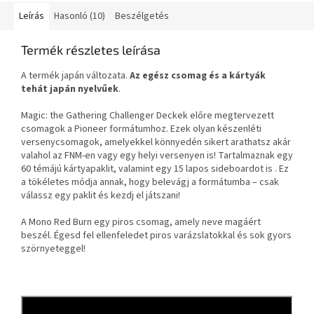
Leírás
Hasonló (10)
Beszélgetés
Termék részletes leírása
A termék japán változata.
Az egész csomag és a kártyák
tehát japán nyelvűek
.
Magic: the Gathering Challenger Deckek előre megtervezett
csomagok a Pioneer formátumhoz. Ezek olyan készenléti
versenycsomagok, amelyekkel könnyedén sikert arathatsz akár
valahol az FNM-en vagy egy helyi versenyen is! Tartalmaznak egy
60 témájú kártyapaklit, valamint egy 15 lapos sideboardot is . Ez
a tökéletes módja annak, hogy belevágj a formátumba – csak
válassz egy paklit és kezdj el játszani!
A Mono Red Burn egy piros csomag, amely neve magáért
beszél. Égesd fel ellenfeledet piros varázslatokkal és sok gyors
szörnyeteggel!