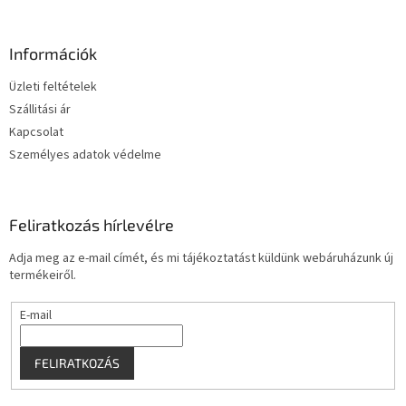
á
b
l
Információk
é
Üzleti feltételek
c
Szállitási ár
Kapcsolat
Személyes adatok védelme
Feliratkozás hírlevélre
Adja meg az e-mail címét, és mi tájékoztatást küldünk webáruházunk új
termékeiről.
E-mail
FELIRATKOZÁS