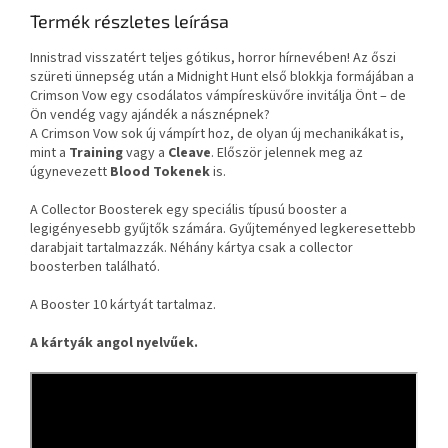
Termék részletes leírása
Innistrad visszatért teljes gótikus, horror hírnevében! Az őszi
szüreti ünnepség után a Midnight Hunt első blokkja formájában a
Crimson Vow egy csodálatos vámpíresküvőre invitálja Önt – de
Ön vendég vagy ajándék a násznépnek?
A Crimson Vow sok új vámpírt hoz, de olyan új mechanikákat is,
mint a
Training
vagy a
Cleave
. Először jelennek meg az
úgynevezett
Blood Tokenek
is.
A Collector Boosterek egy speciális típusú booster a
legigényesebb gyűjtők számára. Gyűjteményed legkeresettebb
darabjait tartalmazzák. Néhány kártya csak a collector
boosterben található.
A Booster 10 kártyát tartalmaz.
A kártyák angol nyelvűek.