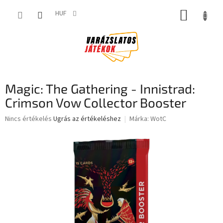
Ugrás
KOSÁR
a
HUF
fő
tartalomhoz
Magic: The Gathering - Innistrad:
Crimson Vow Collector Booster
A
Nincs értékelés
Ugrás az értékeléshez
Márka:
WotC
termék
átlagos
értékelése
5-
ből
0,0
csillag.