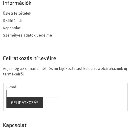
l
Információk
é
Üzleti feltételek
c
Szállitási ár
Kapcsolat
Személyes adatok védelme
Feliratkozás hírlevélre
Adja meg az e-mail címét, és mi tájékoztatást küldünk webáruházunk új
termékeiről.
E-mail
FELIRATKOZÁS
Kapcsolat