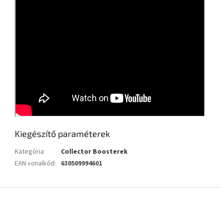
Kiegészítő paraméterek
Kategória
:
Collector Boosterek
EAN vonalkód
:
630509994601
L
á
b