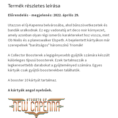
Termék részletes leírása
Előrendelés - megjelenés: 2022. április 29.
Utazzon el Új-Kapenna belvárosába, ahol bűnszövetkezetek és
bandák uralkodnak. Ez egy vadonatúj art deco noir környezet,
amely azonban olyan régi ismerős karaktereket hoz vissza, mint
Ob Nixilis és a planeswalker Elspeth. A bejelentett kártyákon már
szerepelnek "barátságos" háromszínű Triomák!
A Collector Boosterek a legigényesebb gyűjtők számára készült
különleges típusú boosterek. Ezek tartalmazzák a
legkeresettebb darabokat a gyűjteményed számára. Egyes
kártyák csak gyűjtői boosterekben találhatók.
A booster 10 kártyát tartalmaz.
A kártyák angol nyelvűek.