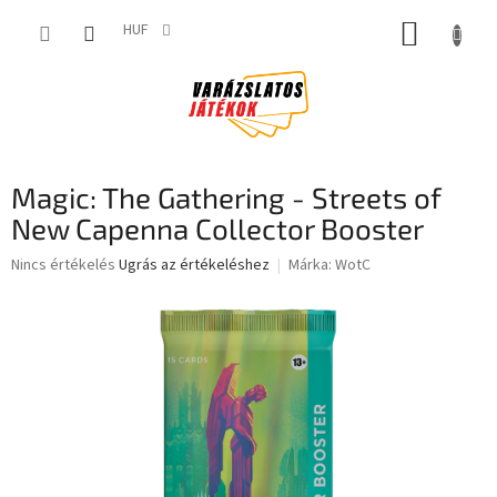
Ugrás
KOSÁR
a
HUF
fő
tartalomhoz
Magic: The Gathering - Streets of
New Capenna Collector Booster
A
Nincs értékelés
Ugrás az értékeléshez
Márka:
WotC
termék
átlagos
értékelése
5-
ből
0,0
csillag.