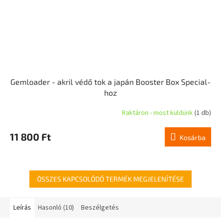
Gemloader - akril védő tok a japán Booster Box Special-
hoz
Raktáron - most küldünk
(1 db)
11 800 Ft
Kosárba
ÖSSZES KAPCSOLÓDÓ TERMÉK MEGJELENÍTÉSE
Leírás
Hasonló (10)
Beszélgetés