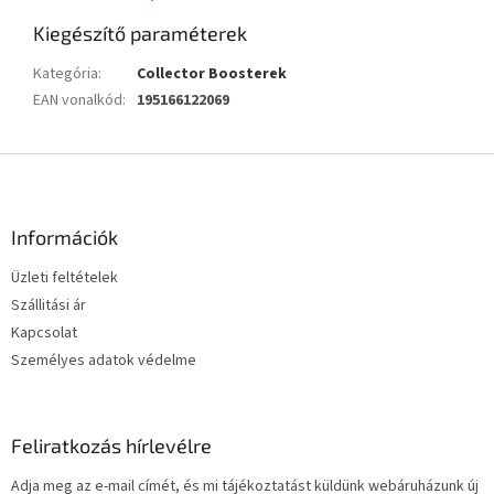
Kiegészítő paraméterek
Kategória
:
Collector Boosterek
EAN vonalkód
:
195166122069
L
á
b
l
Információk
é
Üzleti feltételek
c
Szállitási ár
Kapcsolat
Személyes adatok védelme
Feliratkozás hírlevélre
Adja meg az e-mail címét, és mi tájékoztatást küldünk webáruházunk új