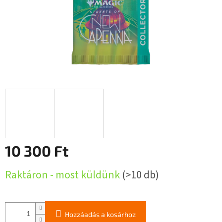
10 300 Ft
Egységár:
Raktáron - most küldünk
(>10 db)
Hozzáadás a kosárhoz