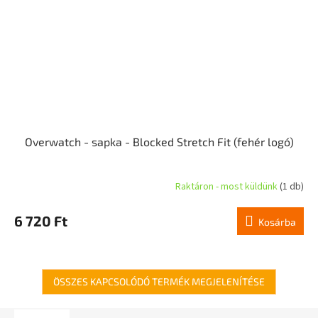
Overwatch - sapka - Blocked Stretch Fit (fehér logó)
Raktáron - most küldünk
(1 db)
6 720 Ft
Kosárba
ÖSSZES KAPCSOLÓDÓ TERMÉK MEGJELENÍTÉSE