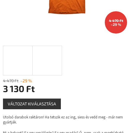
4 470 Ft
–29 %
4 470 Ft
–29 %
3 130 Ft
Egységár:
VÁLTOZAT KIVÁLASZTÁSA
Utolsó darabok raktáron! Ha tetszik ez az ing, siess és vedd meg - már nem
gyártják.