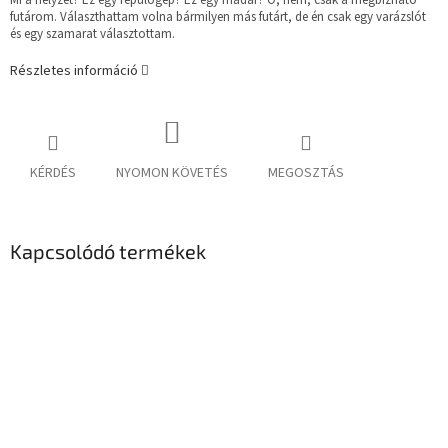
Mi a helyzet? Ez egy repülőgép? Ez egy madár? Ó, nem, csak a megbízható
futárom. Választhattam volna bármilyen más futárt, de én csak egy varázslót
és egy szamarat választottam.
Részletes információ
KÉRDÉS
NYOMON KÖVETÉS
MEGOSZTÁS
Kapcsolódó termékek