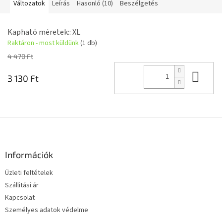
Változatok
Leírás
Hasonló (10)
Beszélgetés
Kapható méretek:: XL
Raktáron - most küldünk
(1 db)
4 470 Ft
Kos
3 130 Ft
L
á
b
l
Információk
é
Üzleti feltételek
c
Szállitási ár
Kapcsolat
Személyes adatok védelme