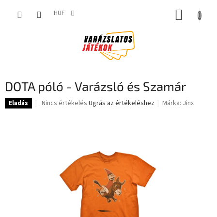
Ugrás
KOSÁR
a
HUF
fő
tartalomhoz
DOTA póló - Varázsló és Szamár
A
Nincs értékelés
Ugrás az értékeléshez
Márka:
Jinx
Eladás
termék
átlagos
értékelése
5-
ből
0,0
csillag.