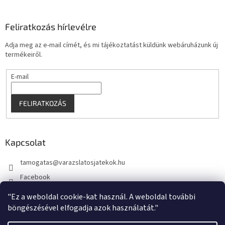
Feliratkozás hírlevélre
Adja meg az e-mail címét, és mi tájékoztatást küldünk webáruházunk új
termékeiről.
E-mail
FELIRATKOZÁS
Kapcsolat
tamogatas
@
varazslatosjatekok.hu
Facebook
kouzelnehry
"Ez a weboldal cookie-kat használ. A weboldal további
böngészésével elfogadja azok használatát."