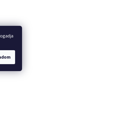
fogadja
gadom