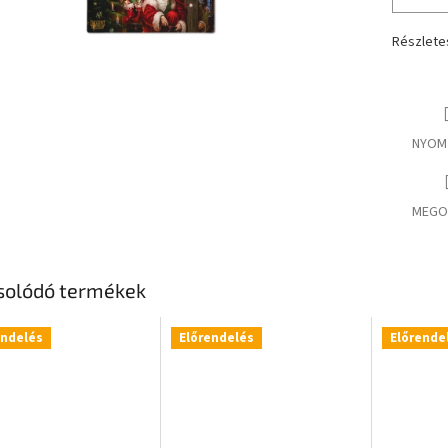
Részlete
NYOM
MEGO
solódó termékek
endelés
Előrendelés
Előrende