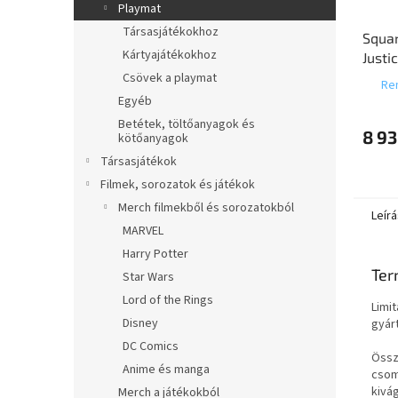
Playmat
Társasjátékokhoz
Squar
Kártyajátékokhoz
Justi
Lobo
Csövek a playmat
Ren
Egyéb
Betétek, töltőanyagok és
8 93
kötőanyagok
Társasjátékok
Filmek, sorozatok és játékok
Merch filmekből és sorozatokból
Leírá
MARVEL
Harry Potter
Ter
Star Wars
Lord of the Rings
Limi
Disney
gyárt
DC Comics
Össz
Anime és manga
csom
kivá
Merch a játékokból