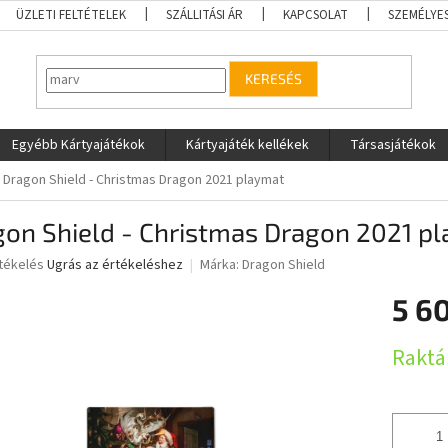
ÜZLETI FELTÉTELEK
SZÁLLITÁSI ÁR
KAPCSOLAT
SZEMÉLYE
KERESÉS
Egyébb Kártyajátékok
Kártyajáték kellékek
Társasjátékok
Dragon Shield - Christmas Dragon 2021 playmat
gon Shield - Christmas Dragon 2021 p
rtékelés
Ugrás az értékeléshez
Márka:
Dragon Shield
5 6
ése
Egységár
Raktá