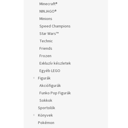
Minecraft®
NINJAGO®
Minions
Speed Champions
Star Wars™
Technic
Friends
Frozen
Exkluzív készletek
Egyéb LEGO
Figurák
Akciófigurák
Funko Pop Figurák
Sokkok
Sportolók
Könyvek
Pokémon