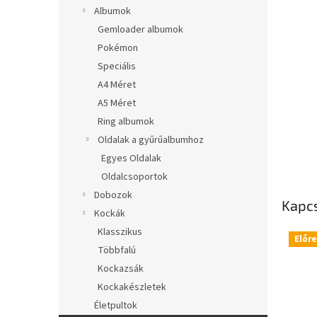
l
Albumok
Gemloader albumok
Pokémon
Speciális
A4 Méret
A5 Méret
Ring albumok
Oldalak a gyűrűalbumhoz
Egyes Oldalak
Oldalcsoportok
Dobozok
Kapc
Kockák
Klasszikus
Előr
Többfalú
Kockazsák
Kockakészletek
Életpultok