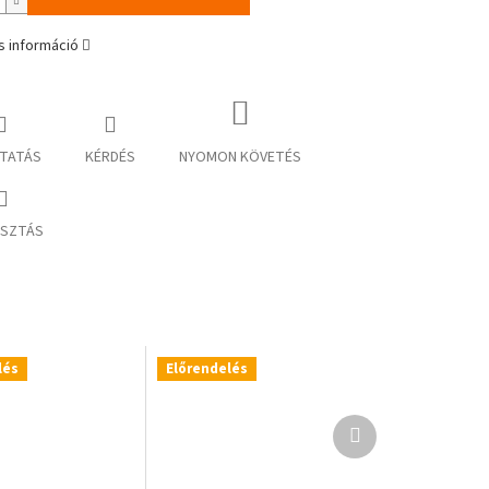
s információ
TATÁS
KÉRDÉS
NYOMON KÖVETÉS
SZTÁS
lés
Előrendelés
Következő
termék