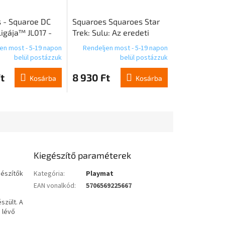
 - Squaroe DC
Squaroes Squaroes Star
igája™ JL017 -
Trek: Sulu: Az eredeti
ewart™
sorozat ST015 - Sulu
en most - 5-19 napon
Rendeljen most - 5-19 napon
belül postázzuk
belül postázzuk
t
8 930 Ft
Kosárba
Kosárba
Kiegészítő paraméterek
gészítők
Kategória
:
Playmat
EAN vonalkód
:
5706569225667
szült. A
 lévő