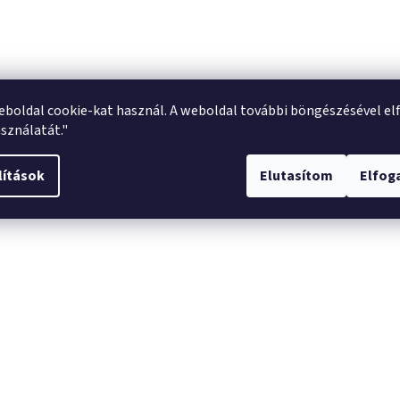
eboldal cookie-kat használ. A weboldal további böngészésével el
sználatát."
lítások
Elutasítom
Elfo