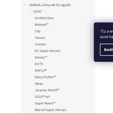
Játékok, könyvek és egyéb
LEGO
Architecture
Batman™
"Ez a w
City
azok ha
Classic
Creator
Beál
DC Super Heroes
Disney™
DOTS
DUPLO®
Harry Potter™
Ideas
Jurassic World™
LEGO® Art
Super Mario™
Marvel Super Heroes