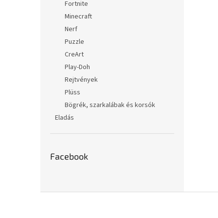
Fortnite
Minecraft
Nerf
Puzzle
CreArt
Play-Doh
Rejtvények
Plüss
Bögrék, szarkalábak és korsók
Eladás
Facebook
L
á