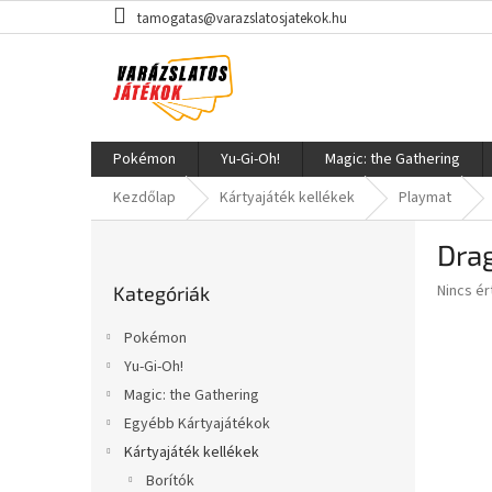
Ugrás
tamogatas@varazslatosjatekok.hu
a
fő
tartalomhoz
Pokémon
Yu-Gi-Oh!
Magic: the Gathering
Kezdőlap
Kártyajáték kellékek
Playmat
O
Dra
l
Kategóriák
d
A
Nincs é
Kategóriák
átugrása
a
termék
l
átlagos
Pokémon
s
értékel
Yu-Gi-Oh!
5-
ó
ből
Magic: the Gathering
p
0,0
a
Egyébb Kártyajátékok
csillag.
n
Kártyajáték kellékek
e
Borítók