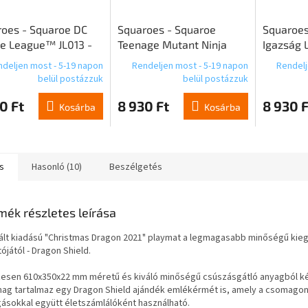
oes - Squaroe DC
Squaroes - Squaroe
Squaroes
ce League™ JL013 -
Teenage Mutant Ninja
Igazság L
™
Turtles™ 008 - Shredder
John St
deljen most - 5-19 napon
Rendeljen most - 5-19 napon
Rendelj
belül postázzuk
belül postázzuk
0 Ft
8 930 Ft
8 930 F
Kosárba
Kosárba
s
Hasonló (10)
Beszélgetés
mék részletes leírása
tált kiadású "Christmas Dragon 2021" playmat a legmagasabb minőségű kie
ójától - Dragon Shield.
esen 610x350x22 mm méretű és kiváló minőségű csúszásgátló anyagból ké
ag tartalmaz egy Dragon Shield ajándék emlékérmét is, amely a csomagon
gásokkal együtt életszámlálóként használható.