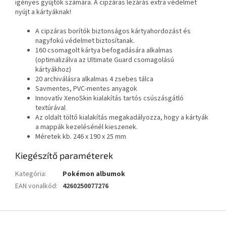
igényes gyűjtők számára. A cipzáras lezárás extra védelmet
nyújt a kártyáknak!
A cipzáras borítók biztonságos kártyahordozást és
nagyfokú védelmet biztosítanak.
160 csomagolt kártya befogadására alkalmas
(optimalizálva az Ultimate Guard csomagolású
kártyákhoz)
20 archiválásra alkalmas 4 zsebes tálca
Savmentes, PVC-mentes anyagok
Innovatív XenoSkin kialakítás tartós csúszásgátló
textúrával
Az oldalt töltő kialakítás megakadályozza, hogy a kártyák
a mappák kezelésénél kieszenek.
Méretek kb. 246 x 190 x 25 mm
Kiegészítő paraméterek
Kategória
:
Pokémon albumok
EAN vonalkód
:
4260250077276
L