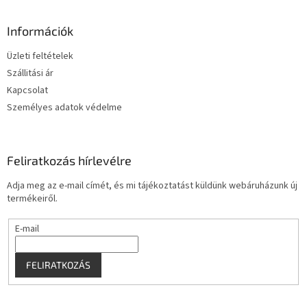
á
b
l
Információk
é
Üzleti feltételek
c
Szállitási ár
Kapcsolat
Személyes adatok védelme
Feliratkozás hírlevélre
Adja meg az e-mail címét, és mi tájékoztatást küldünk webáruházunk új
termékeiről.
E-mail
FELIRATKOZÁS