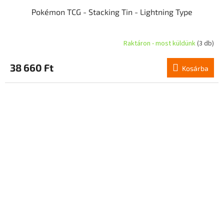
Pokémon TCG - Stacking Tin - Lightning Type
Raktáron - most küldünk
(3 db)
A
termék
átlagos
38 660 Ft
Kosárba
értékelése
5-
ből
4,7
csillag.