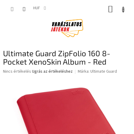
Ugrás
KOSÁR
a
HUF
fő
tartalomhoz
Ultimate Guard ZipFolio 160 8-
Pocket XenoSkin Album - Red
A
Nincs értékelés
Ugrás az értékeléshez
Márka:
Ultimate Guard
termék
átlagos
értékelése
5-
ből
0,0
csillag.