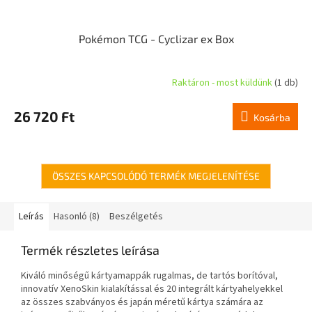
Pokémon TCG - Cyclizar ex Box
Raktáron - most küldünk
(1 db)
A
termék
átlagos
26 720 Ft
Kosárba
értékelése
5-
ből
4,5
csillag.
ÖSSZES KAPCSOLÓDÓ TERMÉK MEGJELENÍTÉSE
Leírás
Hasonló (8)
Beszélgetés
Termék részletes leírása
Kiváló minőségű kártyamappák rugalmas, de tartós borítóval,
innovatív XenoSkin kialakítással és 20 integrált kártyahelyekkel
az összes szabványos és japán méretű kártya számára az