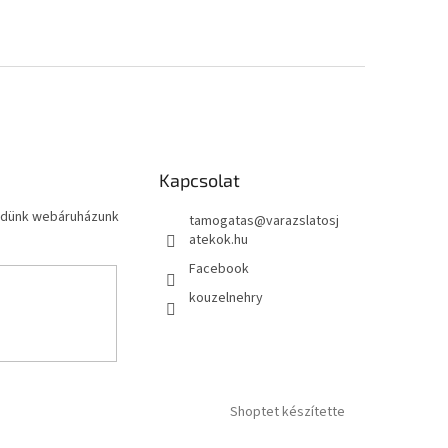
Kapcsolat
küldünk webáruházunk
tamogatas
@
varazslatosj
atekok.hu
Facebook
kouzelnehry
Shoptet készítette