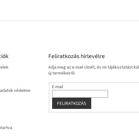
ciók
Feliratkozás hírlevélre
telek
Adja meg az e-mail címét, és mi tájékoztatást 
új termékeiről.
E-mail
adatok védelme
FELIRATKOZÁS
ntartva.