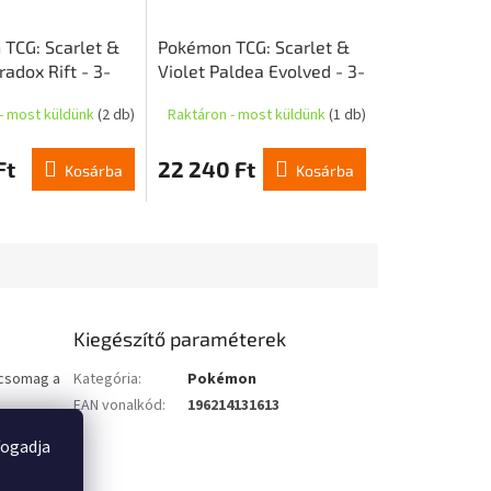
TCG: Scarlet &
Pokémon TCG: Scarlet &
radox Rift - 3-
Violet Paldea Evolved - 3-
ter - Arctibax
Pack Blister - Tinkatink
- most küldünk
(2 db)
Raktáron - most küldünk
(1 db)
Ft
22 240 Ft
Kosárba
Kosárba
Kiegészítő paraméterek
őcsomag a
Kategória
:
Pokémon
EAN vonalkód
:
196214131613
víteni
 csomagot
fogadja
10
z. A