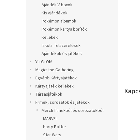
l
Ajándék V-boxok
Kis ajándékok
Pokémon albumok
Pokémon kártya borítók
Kellékek
Iskolai felszerelések
Ajándékok és játékok
Yu-Gi-Oh!
Magic: the Gathering
Egyébb Kártyajátékok
Kártyajáték kellékek
Kapc
Társasjátékok
Filmek, sorozatok és játékok
Merch filmekből és sorozatokból
MARVEL
Harry Potter
Star Wars