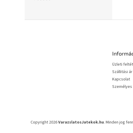
L
á
b
l
é
Informá
c
Üzleti felté
Szállitási ár
Kapcsolat
Személyes 
Copyright 2026
VarazslatosJatekok.hu
. Minden jog fen