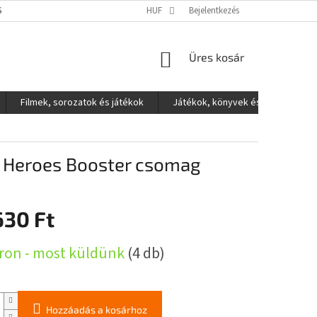
S ADATOK VÉDELME
HUF
Bejelentkezés
KOSÁR
Üres kosár
Filmek, sorozatok és játékok
Játékok, könyvek és egyéb
 Heroes Booster csomag
630 Ft
:
ron - most küldünk
(4 db)
Hozzáadás a kosárhoz