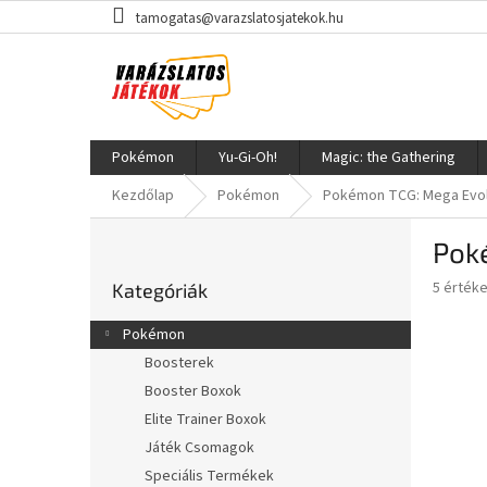
Ugrás
tamogatas@varazslatosjatekok.hu
a
fő
tartalomhoz
Pokémon
Yu-Gi-Oh!
Magic: the Gathering
Kezdőlap
Pokémon
Pokémon TCG: Mega Evol
O
Pok
l
Kategóriák
d
A
5 érték
Kategóriák
átugrása
a
termék
l
átlagos
Pokémon
s
értékel
Boosterek
5-
ó
ből
Booster Boxok
p
1,8
a
Elite Trainer Boxok
csillag.
n
Játék Csomagok
e
Speciális Termékek