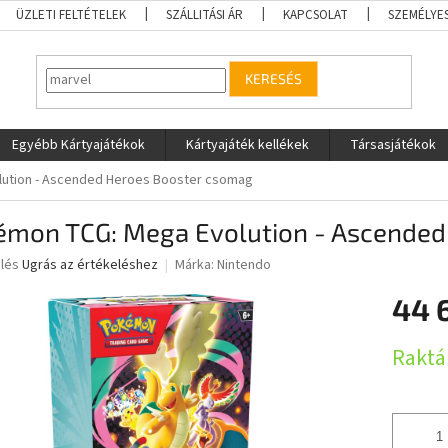
ÜZLETI FELTÉTELEK
SZÁLLITÁSI ÁR
KAPCSOLAT
SZEMÉLYE
KERESÉS
Egyébb Kártyajátékok
Kártyajáték kellékek
Társasjátékok
ution - Ascended Heroes Booster csomag
émon TCG: Mega Evolution - Ascended
elés
Ugrás az értékeléshez
Márka:
Nintendo
44 
ése
Egységár
Raktá