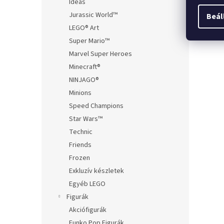
Ideas
term
Jurassic World™
aján
Beál
LEGO® Art
Super Mario™
Marvel Super Heroes
Minecraft®
NINJAGO®
Minions
Speed Champions
Star Wars™
Technic
Friends
Frozen
Exkluzív készletek
Egyéb LEGO
Figurák
Akciófigurák
Funko Pop Figurák