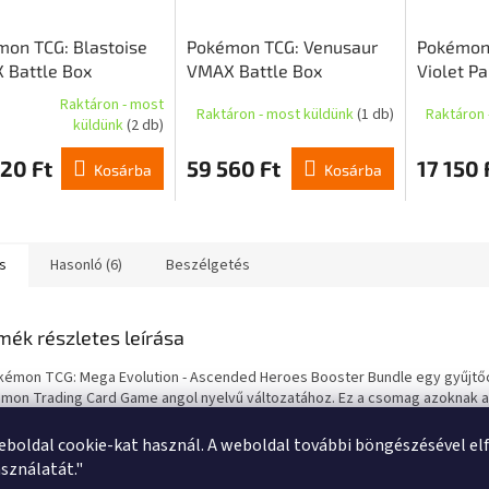
on TCG: Blastoise
Pokémon TCG: Venusaur
Pokémon 
 Battle Box
VMAX Battle Box
Violet Pa
Pack Blis
Raktáron - most
Raktáron - most küldünk
(1 db)
Raktáron 
(EN)
küldünk
(2 db)
k
s
20 Ft
59 560 Ft
17 150 
Kosárba
Kosárba
lése
s
Hasonló (6)
Beszélgetés
mék részletes leírása
kémon TCG: Mega Evolution - Ascended Heroes Booster Bundle egy gyűjt
mon Trading Card Game angol nyelvű változatához. Ez a csomag azoknak a
kosoknak és gyűjtőknek készült, akik extra kiegészítők nélkül szeretnék bő
teményüket az Ascended Heroes kiadású kártyákkal. A csomag 6 booster
eboldal cookie-kat használ. A weboldal további böngészésével el
almaz a Mega Evolution - Ascended Heroes sorozatból, mindegyik booster 
sználatát."
tlenszerűen megkevert kártyát és 1 Pokémon TCG Live kódkártyát tartalma