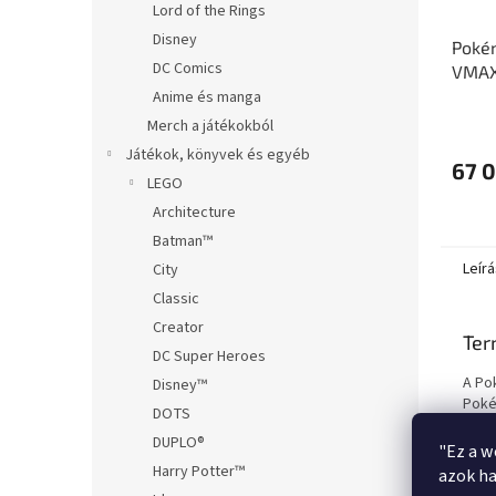
Lord of the Rings
Disney
Pokém
DC Comics
VMAX
Anime és manga
A
Merch a játékokból
termé
Játékok, könyvek és egyéb
átlago
67 0
értéke
LEGO
5-
Architecture
ből
Batman™
3,0
csillag.
Leírá
City
Classic
Creator
Ter
DC Super Heroes
A Po
Disney™
Poké
DOTS
játé
DUPLO®
gyűj
"Ez a w
tart
Harry Potter™
azok ha
véle