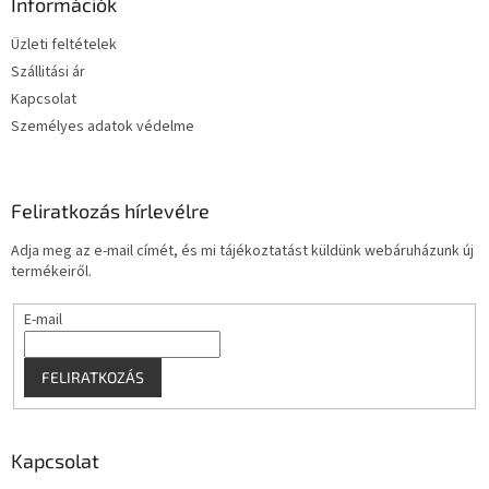
l
Információk
é
Üzleti feltételek
c
Szállitási ár
Kapcsolat
Személyes adatok védelme
Feliratkozás hírlevélre
Adja meg az e-mail címét, és mi tájékoztatást küldünk webáruházunk új
termékeiről.
E-mail
FELIRATKOZÁS
Kapcsolat