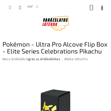
Ugrás
KOSÁR
a
HUF
fő
tartalomhoz
Pokémon - Ultra Pro Alcove Flip Box
- Elite Series Celebrations Pikachu
A
Nincs értékelés
Ugrás az értékeléshez
Márka:
Ultra Pro
termék
átlagos
értékelése
5-
ből
0,0
csillag.