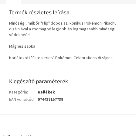
Termék részletes leírása
Minőségi, műbőr "Flip" doboz az ikonikus Pokémon Pikachu
dizájnjával a csomagod legjobb és legmagasabb minőségi
védelméért!
Mágnes sapka
Korlátozott "Elite series" Pokémon Celebrations dizájnnal.
Kiegészítő paraméterek
Kategória
:
Kellékek
EAN vonalkód
:
074427157739
L
á
b