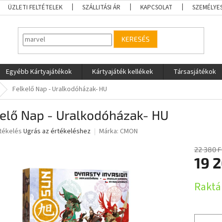
ÜZLETI FELTÉTELEK
SZÁLLITÁSI ÁR
KAPCSOLAT
SZEMÉLYE
KERESÉS
Egyébb Kártyajátékok
Kártyajáték kellékek
Társasjátékok
Felkelő Nap - Uralkodóházak- HU
kelő Nap - Uralkodóházak- HU
rtékelés
Ugrás az értékeléshez
Márka:
CMON
22 380 F
19 2
ése
Egységár
Raktá