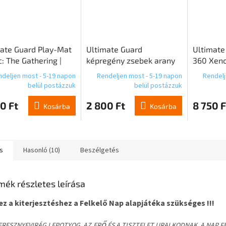
ate Guard Play-Mat
Ultimate Guard
Ultimate
: The Gathering |
képregény zsebek arany
360 Xeno
r: Az utolsó
méret (100)
Gatherin
deljen most - 5-19 napon
Rendeljen most - 5-19 napon
Rendelj
jlító - kék Ritka
Eternitie
belül postázzuk
belül postázzuk
0 Ft
2 800 Ft
8 750 F
Kosárba
Kosárba
s
Hasonló (10)
Beszélgetés
mék részletes leírása
z a kiterjesztéshez a Felkelő Nap alapjátéka szükséges !!!
ő
ERESZNYEVIRÁG LEPOTYOG, AZ
ER
ÉS A TISZTELET URALKODNAK, A NAP FE