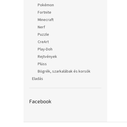
Pokémon
Fortnite
Minecraft
Nerf
Puzzle
CreArt
Play-Doh
Rejtvények
Plüss
Bögrék, szarkalábak és korsók
Eladás
Facebook
L