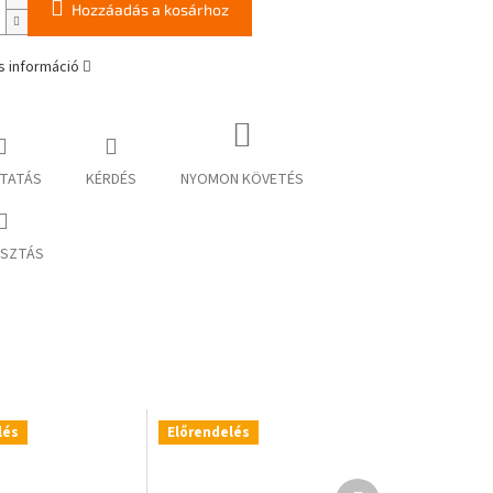
Hozzáadás a kosárhoz
s információ
TATÁS
KÉRDÉS
NYOMON KÖVETÉS
SZTÁS
lés
Előrendelés
Következő