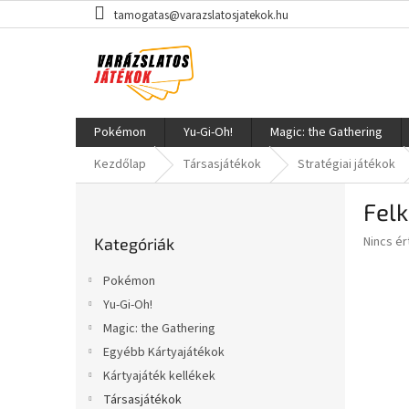
Ugrás
tamogatas@varazslatosjatekok.hu
a
fő
tartalomhoz
Pokémon
Yu-Gi-Oh!
Magic: the Gathering
Kezdőlap
Társasjátékok
Stratégiai játékok
O
Fel
l
Kategóriák
d
A
Nincs é
Kategóriák
átugrása
a
termék
l
átlagos
Pokémon
s
értékel
Yu-Gi-Oh!
5-
ó
ből
Magic: the Gathering
p
0,0
a
Egyébb Kártyajátékok
csillag.
n
Kártyajáték kellékek
e
Társasjátékok