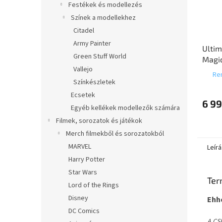
Festékek és modellezés
Színek a modellekhez
Citadel
Army Painter
Ultim
Green Stuff World
Magic
Vallejo
Avata
Ren
légha
Színkészletek
Ecsetek
6 99
Egyéb kellékek modellezők számára
Filmek, sorozatok és játékok
Merch filmekből és sorozatokból
MARVEL
Leírá
Harry Potter
Star Wars
Ter
Lord of the Rings
Disney
Ehhe
DC Comics
A CS