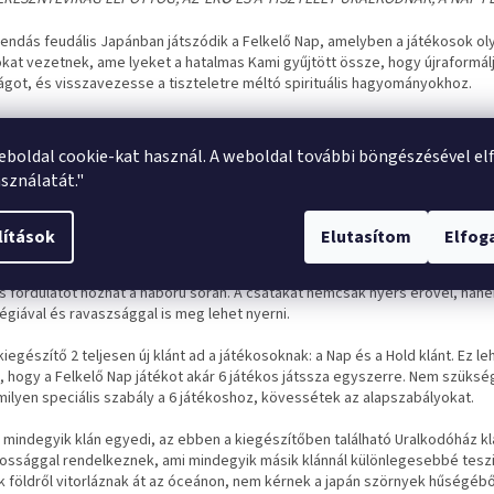
gendás feudális Japánban játszódik a Felkelő Nap, amelyben a játékosok ol
okat vezetnek, ame lyeket a hatalmas Kami gyűjtött össze, hogy újraformál
ágot, és visszavezesse a tiszteletre méltó spirituális hagyományokhoz.
en klán az egyedi képességeit használva terjeszti ki erőit a tartományokra
 betakarítja a termést – és harcol a többi klán ellen. Ahogy a tavaszt felvált
eboldal cookie-kat használ. A weboldal további böngészésével el
t pedig az ősz, a játékosok fejleszthetik klánjukat úgy a stratégia, mint a
sználatát."
n, és akár még a legendák szörnyeit is segítségül hívhatják az ügyükhöz. A 
sen tennék, ha imádkoznának az istenekhez, mivel minden kami nagyon er
sségeket adhat nekik. A diplomácia azonban még erősebb eszköz lehet, m
lítások
Elutasítom
Elfo
ok kölcsönösen előnyös szövetségeket köthetnek, és egyeztethetik az útj
elem felé. Ebben a politikai arénában a becsület értékesebb, mint az arany
ás fordulatot hozhat a háború során. A csatákat nemcsak nyers erővel, han
égiával és ravaszsággal is meg lehet nyerni.
kiegészítő 2 teljesen új klánt ad a játékosoknak: a Nap és a Hold klánt. Ez l
i, hogy a Felkelő Nap játékot akár 6 játékos játssza egyszerre. Nem szüks
ilyen speciális szabály a 6 játékoshoz, kövessétek az alapszabályokat.
 mindegyik klán egyedi, az ebben a kiegészítőben található Uralkodóház kl
tossággal rendelkeznek, ami mindegyik másik klánnál különlegesebbé teszi
k földről vitorláznak át az óceánon, nem kérnek a japán szörnyek hűsé­gébő