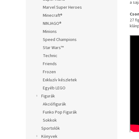
a sa
Marvel Super Heroes
Cso
Minecraft®
27 fi
NINJAGO®
klán
Minions
Speed Champions
Star Wars™
Technic
Friends
Frozen
Exkluzív készletek
Egyéb LEGO
Figurák
Akciófigurák
Funko Pop Figurák
Sokkok
Sportolók
Könyvek