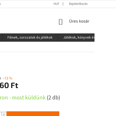
S ADATOK VÉDELME
HUF
Bejelentkezés
KOSÁR
Üres kosár
Filmek, sorozatok és játékok
Játékok, könyvek és egyéb
t
–13 %
60 Ft
:
ron - most küldünk
(2 db)