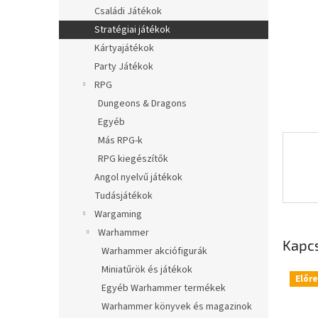
l
Családi Játékok
Stratégiai játékok
Kártyajátékok
Party Játékok
RPG
Dungeons & Dragons
Egyéb
Más RPG-k
RPG kiegészítők
Angol nyelvű játékok
Tudásjátékok
Wargaming
Warhammer
Kapc
Warhammer akciófigurák
Miniatűrök és játékok
Előr
Egyéb Warhammer termékek
Warhammer könyvek és magazinok