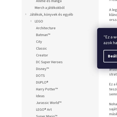
Anime és manga
Merch a játékokból
A le
Játékok, könyvek és egyéb
klán
orsz
LEGO
Architecture
Mind
emel,
Batman™
"Ez a w
nyara
City
azok ha
teré
Classic
bölc
képe
Creator
Beál
klán
DC Super Heroes
győz
Disney™
árul
strat
DOTS
DUPLO®
Ez a 
tesz
Harry Potter™
semm
Ideas
Jurassic World™
Noha
sajá
LEGO® Art
mási
Super Mario™