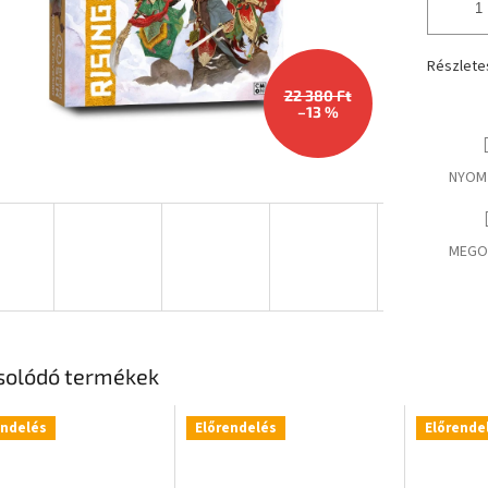
Részlete
22 380 Ft
–13 %
NYOM
MEGO
solódó termékek
endelés
Előrendelés
Előrende