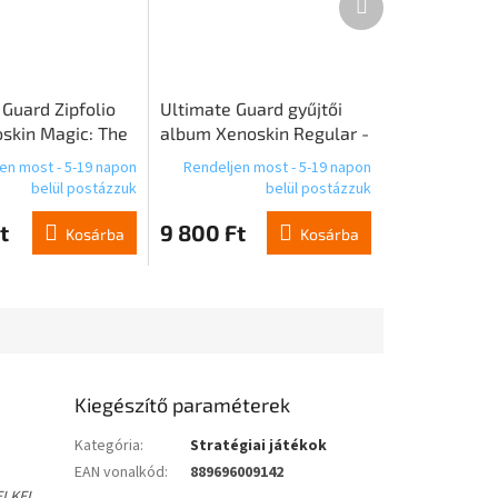
termék
 Guard Zipfolio
Ultimate Guard gyűjtői
skin Magic: The
album Xenoskin Regular -
g "Edge of
Petrol
en most - 5-19 napon
Rendeljen most - 5-19 napon
s" - Design 06
belül postázzuk
belül postázzuk
t
9 800 Ft
Kosárba
Kosárba
Kiegészítő paraméterek
Kategória
:
Stratégiai játékok
EAN vonalkód
:
889696009142
LKEL.