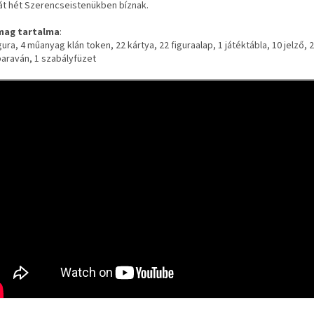
ját hét Szerencseistenükben bíznak.
mag tartalma
:
gura, 4 műanyag klán token, 22 kártya, 22 figuraalap, 1 játéktábla, 10
jelző
, 2
paraván, 1
szabályfüzet