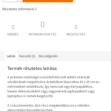
Részletes információ
KÉRDÉS
NYOMON KÖVETÉS
MEGOSZTÁS
Leírás
Hasonló (1)
Beszélgetés
Termék részletes leírása
A prémium minőségű szövetből készült alátét a kártyák
sérülésének megelőzése érdekében klasszikus 61 x 35 cm-es
méretekkel rendelkezik, így nemcsak egy kártyapaklihoz,
hanem dekorációként vagy nagyméretű egérpadként vagy
laptophoz is remek kiegészítő.
A csúszásmentes alsó rész megakadályozza a véletlen
elmozdulást használat közben.