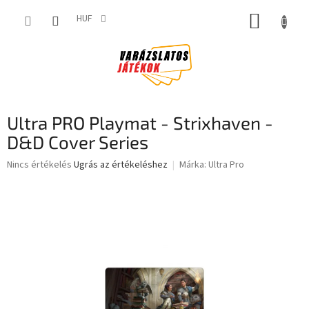
Ugrás
KOSÁR
a
HUF
fő
tartalomhoz
Ultra PRO Playmat - Strixhaven -
D&D Cover Series
A
Nincs értékelés
Ugrás az értékeléshez
Márka:
Ultra Pro
termék
átlagos
értékelése
5-
ből
0,0
csillag.