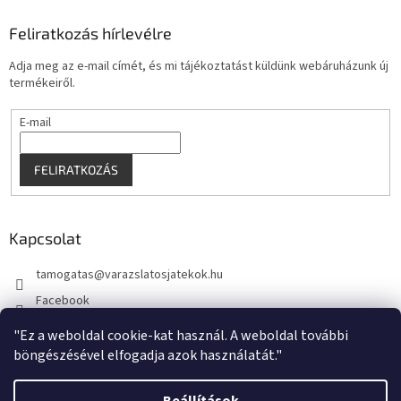
Feliratkozás hírlevélre
Adja meg az e-mail címét, és mi tájékoztatást küldünk webáruházunk új
termékeiről.
E-mail
FELIRATKOZÁS
Kapcsolat
tamogatas
@
varazslatosjatekok.hu
Facebook
kouzelnehry
"Ez a weboldal cookie-kat használ. A weboldal további
böngészésével elfogadja azok használatát."