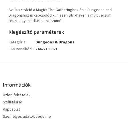
Az illusztráció a Magic: The Gatheringhez és a Dungeons and
Dragonshoz is kapcsolódik, hiszen Strixhaven a multiverzum
része, így mindkét univerzumé!
Kiegészítő paraméterek
Kategória
:
Dungeons & Dragons
EAN vonalkód
:
74427189921
L
á
b
l
Információk
é
Üzleti feltételek
c
Szállitási ár
Kapcsolat
Személyes adatok védelme