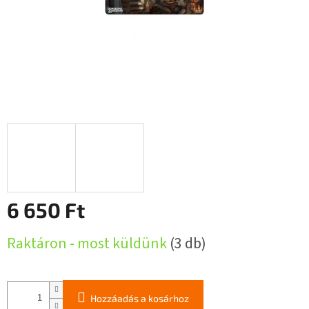
6 650 Ft
Egységár:
Raktáron - most küldünk
(3 db)
Hozzáadás a kosárhoz