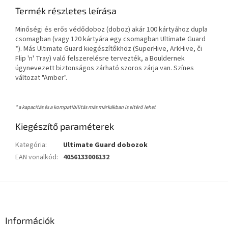
Termék részletes leírása
Minőségi és erős védődoboz (doboz) akár 100 kártyához dupla
csomagban (vagy 120 kártyára egy csomagban Ultimate Guard
*). Más Ultimate Guard kiegészítőkhöz (SuperHive, ArkHive, či
Flip 'n' Tray) való felszerelésre tervezték, a Bouldernek
úgynevezett biztonságos zárható szoros zárja van. Színes
változat "Amber".
* a kapacitás és a kompatibilitás más márkákban is eltérő lehet
Kiegészítő paraméterek
Kategória
:
Ultimate Guard dobozok
EAN vonalkód
:
4056133006132
L
á
b
l
Információk