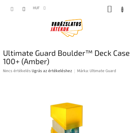
Ugrás
KOSÁR
a
HUF
fő
tartalomhoz
Ultimate Guard Boulder™ Deck Case
100+ (Amber)
A
Nincs értékelés
Ugrás az értékeléshez
Márka:
Ultimate Guard
termék
átlagos
értékelése
5-
ből
0,0
csillag.