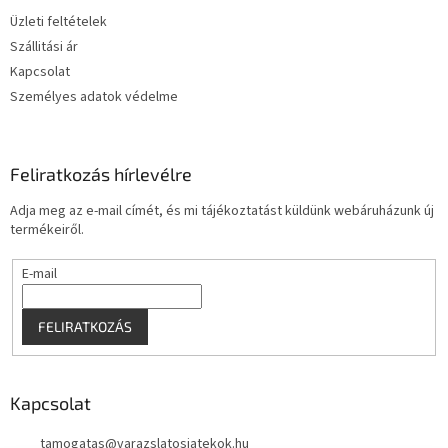
é
Üzleti feltételek
c
Szállitási ár
Kapcsolat
Személyes adatok védelme
Feliratkozás hírlevélre
Adja meg az e-mail címét, és mi tájékoztatást küldünk webáruházunk új
termékeiről.
E-mail
FELIRATKOZÁS
Kapcsolat
tamogatas
@
varazslatosjatekok.hu