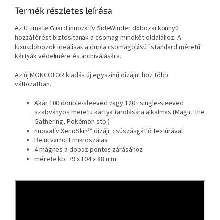
Termék részletes leírása
Az Ultimate Guard innovatív SideWinder dobozai könnyű
hozzáférést biztosítanak a csomag mindkét oldalához. A
luxusdobozok ideálisak a dupla csomagolású "standard méretű"
kártyák védelmére és archiválására.
Az új MONCOLOR kiadás új egyszínű dizájnt hoz több
változatban.
Akár 100 double-sleeved vagy 120+ single-sleeved
szabványos méretű kártya tárolására alkalmas (Magic: the
Gathering, Pokémon stb.)
nnovatív XenoSkin™ dizájn csúszásgátló textúrával
Belül varrott mikroszálas
4 mágnes a doboz pontos zárásához
mérete kb. 79 x 104 x 88 mm