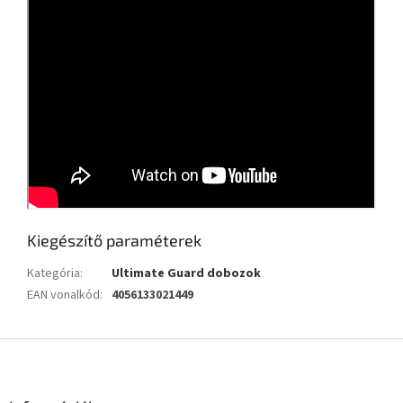
Kiegészítő paraméterek
Kategória
:
Ultimate Guard dobozok
EAN vonalkód
:
4056133021449
L
á
b