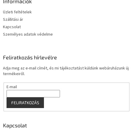
l
Információk
é
Üzleti feltételek
c
Szállitási ár
Kapcsolat
Személyes adatok védelme
Feliratkozás hírlevélre
Adja meg az e-mail címét, és mi tájékoztatást küldünk webáruházunk új
termékeiről.
E-mail
FELIRATKOZÁS
Kapcsolat