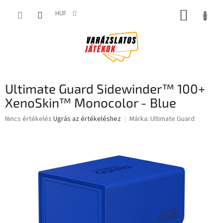
Ugrás
KOSÁR
a
HUF
fő
tartalomhoz
Ultimate Guard Sidewinder™ 100+
XenoSkin™ Monocolor - Blue
A
Nincs értékelés
Ugrás az értékeléshez
Márka:
Ultimate Guard
termék
átlagos
értékelése
5-
ből
0,0
csillag.