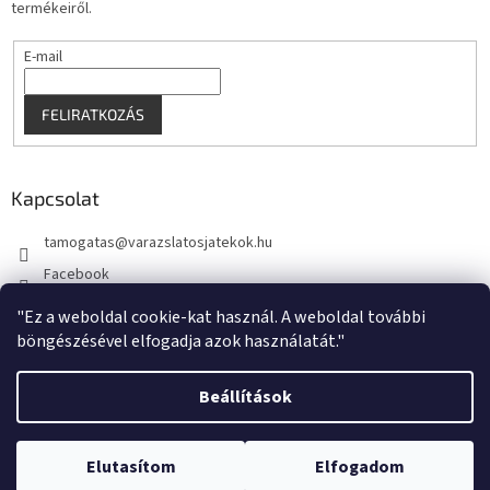
termékeiről.
E-mail
FELIRATKOZÁS
Kapcsolat
tamogatas
@
varazslatosjatekok.hu
Facebook
kouzelnehry
"Ez a weboldal cookie-kat használ. A weboldal további
böngészésével elfogadja azok használatát."
Beállítások
Shoptet készítette
Elutasítom
Elfogadom
Copyright 2026
VarazslatosJatekok.hu
. Minden jog fenntartva.