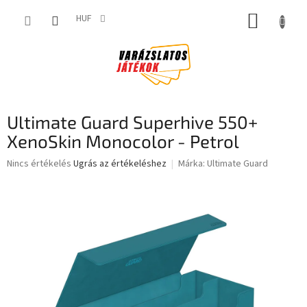
Ugrás
KOSÁR
a
HUF
fő
tartalomhoz
Ultimate Guard Superhive 550+
XenoSkin Monocolor - Petrol
A
Nincs értékelés
Ugrás az értékeléshez
Márka:
Ultimate Guard
termék
átlagos
értékelése
5-
ből
0,0
csillag.