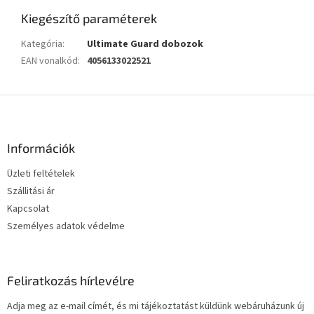
Kiegészítő paraméterek
Kategória
:
Ultimate Guard dobozok
EAN vonalkód
:
4056133022521
L
á
b
l
Információk
é
Üzleti feltételek
c
Szállitási ár
Kapcsolat
Személyes adatok védelme
Feliratkozás hírlevélre
Adja meg az e-mail címét, és mi tájékoztatást küldünk webáruházunk új