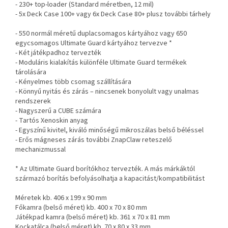
- 230+ top-loader (Standard méretben, 12 mil)
- 5x Deck Case 100+ vagy 6x Deck Case 80+ plusz további tárhely
- 550 normál méretű duplacsomagos kártyához vagy 650
egycsomagos Ultimate Guard kártyához tervezve *
- Két játékpadhoz tervezték
- Moduláris kialakítás különféle Ultimate Guard termékek
tárolására
- Kényelmes több csomag szállítására
- Könnyű nyitás és zárás – nincsenek bonyolult vagy unalmas
rendszerek
- Nagyszerű a CUBE számára
- Tartós Xenoskin anyag
- Egyszínű kivitel, kiváló minőségű mikroszálas belső béléssel
- Erős mágneses zárás további ZnapClaw reteszelő
mechanizmussal
* Az Ultimate Guard borítókhoz tervezték. A más márkáktól
származó borítás befolyásolhatja a kapacitást/kompatibilitást
Méretek kb. 406 x 199 x 90 mm
Főkamra (belső méret) kb. 400 x 70 x 80 mm
Játékpad kamra (belső méret) kb. 361 x 70 x 81 mm
Kockatálca (belső méret) kb. 70 x 80 x 33 mm