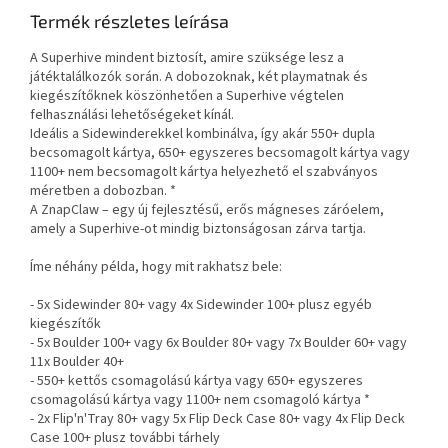
Termék részletes leírása
A Superhive mindent biztosít, amire szüksége lesz a
játéktalálkozók során. A dobozoknak, két playmatnak és
kiegészítőknek köszönhetően a Superhive végtelen
felhasználási lehetőségeket kínál.
Ideális a Sidewinderekkel kombinálva, így akár 550+ dupla
becsomagolt kártya, 650+ egyszeres becsomagolt kártya vagy
1100+ nem becsomagolt kártya helyezhető el szabványos
méretben a dobozban. *
A ZnapClaw – egy új fejlesztésű, erős mágneses záróelem,
amely a Superhive-ot mindig biztonságosan zárva tartja.
Íme néhány példa, hogy mit rakhatsz bele:
- 5x Sidewinder 80+ vagy 4x Sidewinder 100+ plusz egyéb
kiegészítők
- 5x Boulder 100+ vagy 6x Boulder 80+ vagy 7x Boulder 60+ vagy
11x Boulder 40+
- 550+ kettős csomagolású kártya vagy 650+ egyszeres
csomagolású kártya vagy 1100+ nem csomagoló kártya *
- 2x Flip'n'Tray 80+ vagy 5x Flip Deck Case 80+ vagy 4x Flip Deck
Case 100+ plusz további tárhely