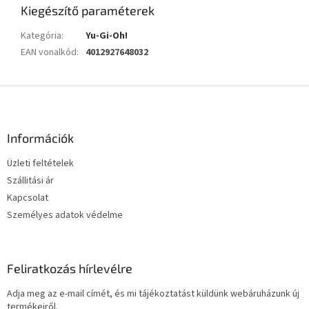
Kiegészítő paraméterek
Kategória
:
Yu-Gi-Oh!
EAN vonalkód
:
4012927648032
L
á
b
l
Információk
é
Üzleti feltételek
c
Szállitási ár
Kapcsolat
Személyes adatok védelme
Feliratkozás hírlevélre
Adja meg az e-mail címét, és mi tájékoztatást küldünk webáruházunk új
termékeiről.