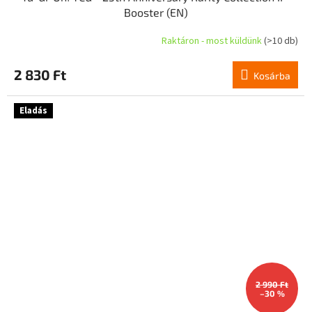
Booster (EN)
Raktáron - most küldünk
(>10 db)
2 830 Ft
Kosárba
Eladás
2 990 Ft
–30 %