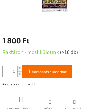
1 800 Ft
Egységár:
Raktáron - most küldünk
(>10 db)
Hozzáadás a kosárhoz
Részletes információ