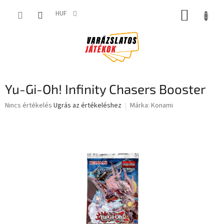
Ugrás
KOSÁR
a
HUF
fő
tartalomhoz
Yu-Gi-Oh! Infinity Chasers Booster
A
Nincs értékelés
Ugrás az értékeléshez
Márka:
Konami
termék
átlagos
értékelése
5-
ből
0,0
csillag.