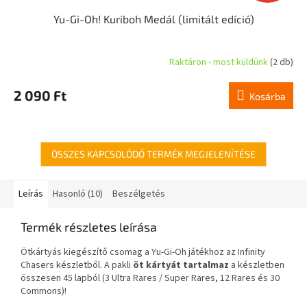
Yu-Gi-Oh! Kuriboh Medál (limitált edíció)
Raktáron - most küldünk
(2 db)
2 090 Ft
Kosárba
ÖSSZES KAPCSOLÓDÓ TERMÉK MEGJELENÍTÉSE
Leírás
Hasonló (10)
Beszélgetés
Termék részletes leírása
Ötkártyás kiegészítő csomag a Yu-Gi-Oh játékhoz az Infinity
Chasers készletből. A pakli
öt kártyát tartalmaz
a készletben
összesen 45 lapból (3 Ultra Rares / Super Rares, 12 Rares és 30
Commons)!