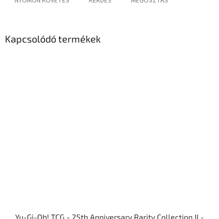
NYOMON KÖVETÉS
KÉRDÉS
MEGOSZTÁS
Kapcsolódó termékek
Yu-Gi-Oh! TCG - 25th Anniversary Rarity Collection II -